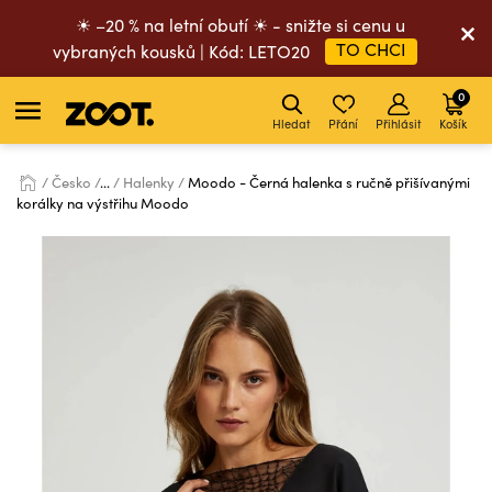
☀ –20 % na letní obutí ☀ - snižte si cenu u
TO CHCI
vybraných kousků | Kód: LETO20
0
Hledat
Přání
Přihlásit
Košík
Česko
...
Halenky
Moodo - Černá halenka s ručně přišívanými
korálky na výstřihu Moodo