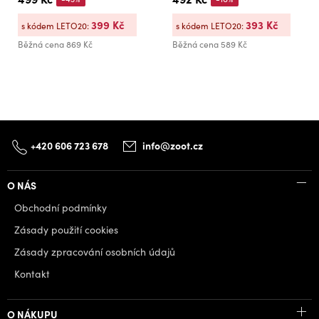
399 Kč
393 Kč
s kódem LETO20:
s kódem LETO20:
Běžná cena
869 Kč
Běžná cena
589 Kč
+420 606 723 678
info@zoot.cz
O NÁS
Obchodní podmínky
Zásady použití cookies
Zásady zpracování osobních údajů
Kontakt
O NÁKUPU