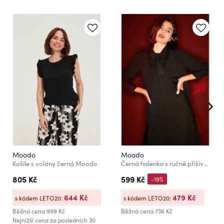
Moodo
Moodo
Košile s volány černá Moodo
Černá halenka s ručně přišívanými korálky Moodo
805 Kč
599 Kč
-19%
644 Kč
479 Kč
s kódem LETO20:
s kódem LETO20:
Běžná cena
999 Kč
Běžná cena
736 Kč
Nejnižší cena za posledních 30