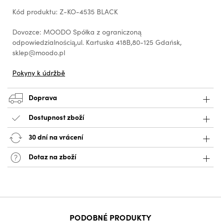
Kód produktu: Z-KO-4535 BLACK
Dovozce: MOODO Spółka z ograniczoną
odpowiedzialnością,ul. Kartuska 418B,80-125 Gdańsk,
sklep@moodo.pl
Pokyny k údržbě
Doprava
Dostupnost zboží
30 dní na vrácení
Dotaz na zboží
PODOBNÉ PRODUKTY