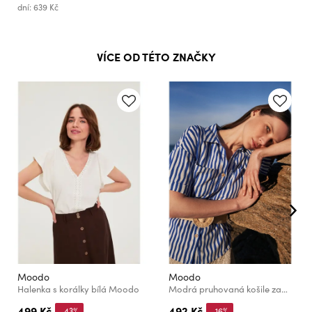
dní: 639 Kč
VÍCE OD TÉTO ZNAČKY
Moodo
Moodo
Halenka s korálky bílá Moodo
Modrá pruhovaná košile zapínaná na knoflíky s kapsami Moodo
499 Kč
492 Kč
-43%
-16%