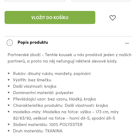
VLOŽIT DO KOŠÍKU
Popis produktu
Partnerské zboží - Tenhle kousek u nás prodává jeden z našich
partnerů, a proto na něj nefungují některé slevové kódy.
Rukáv: dlouhý rukáv, manžety, zapínání
Výstřih: bez límečku
Další vlastnosti: krajka
Dominantní materiál: polyester
Převládající vzor: bez vzoru, hladký, krajka
Charakteristika produktu: Další vlastnosti: krajka
modelka-míry: Modelka na fotce: výška - 173 cm, míry
82/63/92, velikost na fotce - horní díl-S, spodní díl-S
Složení materiálu: 100% POLYESTER
Druh materiálu: TKANINA