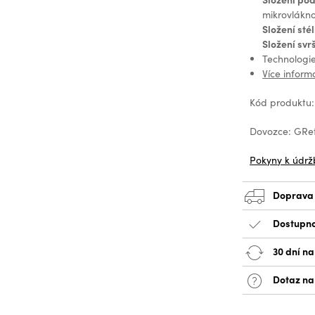
mikrovlákno,
Složení sté
Složení svr
Technologi
Více inform
Kód produktu
Dovozce: GReta
Pokyny k údrž
Doprava
Dostupno
30 dní na
Dotaz na