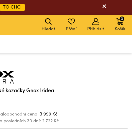
TO CHCI
0
Hledat
Přání
Přihlásit
Košík
y
é kozačky Geox Iridea
aloobchodní cena:
3 999 Kč
za posledních 30 dní:
2 722 Kč