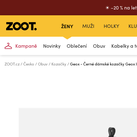
☀ –20 % na let
ŽENY
MUŽI
HOLKY
KLU
Kampaně
Novinky
Oblečení
Obuv
Kabelky a t
ZOOT.cz
Česko
Obuv
Kozačky
Geox - Černé dámské kozačky Geox I