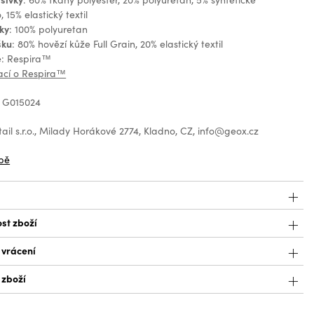
 15% elastický textil
lky
: 100% polyuretan
šku
: 80% hovězí kůže Full Grain, 20% elastický textil
e: Respira™
ací o Respira™
: G015024
il s.r.o., Milady Horákové 2774, Kladno, CZ, info@geox.cz
bě
st zboží
 vrácení
 zboží