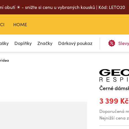
ní obutí ☀ - snižte si cenu u vybraných kousků | Kód: LETO20
CI
HOME
ašky
Doplňky
Značky
Dárkový poukaz
Slev
ridea
Černé dámsk
3 399 Kč
Doporučená m
Nejnižší cena 