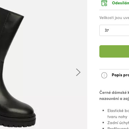
Odesílám
Velikosti jsou u
37
Popis pr
Černé dámské k
nazouvání a zaj
Elastické b
tvaru nohy
Zadní úchy
Profilovaná