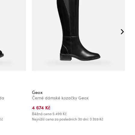
Geox
G
da
Černé dámské kozačky Geox
Č
4 674 Kč
4
Běžná cena
5 499 Kč
Bě
Kč
Nejnižší cena za posledních 30 dní: 3 359 Kč
Ne