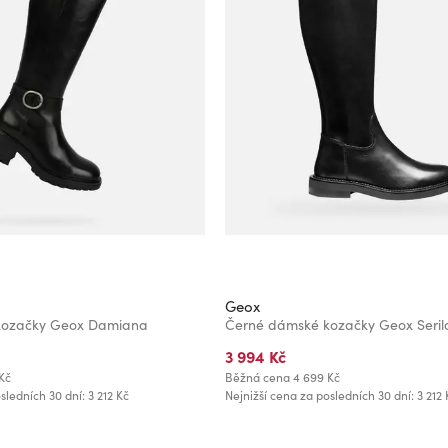
Geox
kozačky Geox Damiana
Černé dámské kozačky Geox Seril
3 994 Kč
Kč
Běžná cena
4 699 Kč
sledních 30 dní: 3 212 Kč
Nejnižší cena za posledních 30 dní: 3 212 