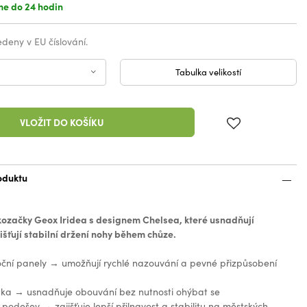
e do 24 hodin
vedeny v EU číslování.
Tabulka velikostí
VLOŽIT DO KOŠÍKU
oduktu
ozačky Geox Iridea s designem Chelsea, které usnadňují
išťují stabilní držení nohy během chůze.
oční panely → umožňují rychlé nazouvání a pevné přizpůsobení
tka → usnadňuje obouvání bez nutnosti ohýbat se
 podešev → zajišťuje lepší přilnavost a stabilitu na městských