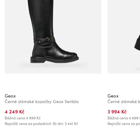
Geox
Geox
Černé dámské kozačky Geox Serilda
Černé dámské 
4 249 Kč
3 994 Kč
Běžná cena
4 999 Kč
Běžná cena
4 699 
Nejnižší cena za posledních 30 dní: 3 441 Kč
Nejnižší cena za po