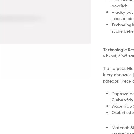
površích
Hladký pov
i casual ob
Technologi
suché běhe
Technologie Re
vlhkost, čímž z
Tip na péči: Hl
který obnovuje 
kategorii Péče 
Doprava od
Clubu vždy
Vrácení do
Osobní odb
S
Materiál:
Složení pod