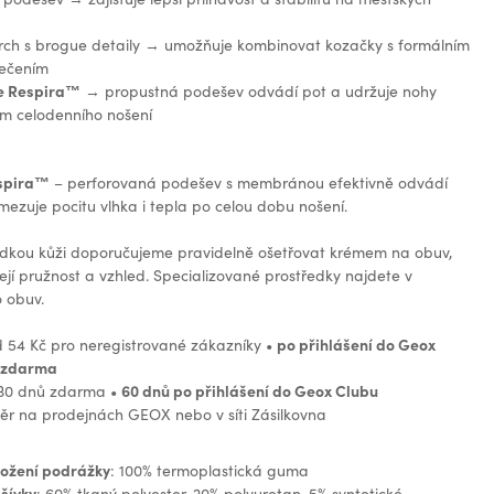
rch s brogue detaily → umožňuje kombinovat kozačky s formálním
lečením
e Respira™️
→ propustná podešev odvádí pot a udržuje nohy
m celodenního nošení
spira™️
– perforovaná podešev s membránou efektivně odvádí
amezuje pocitu vlhka i tepla po celou dobu nošení.
adkou kůži doporučujeme pravidelně ošetřovat krémem na obuv,
její pružnost a vzhled. Specializované prostředky najdete v
o obuv.
po přihlášení do Geox
 54 Kč pro neregistrované zákazníky •
 zdarma
60 dnů po přihlášení do Geox Clubu
 30 dnů zdarma •
ěr na prodejnách GEOX nebo v síti Zásilkovna
ložení podrážky
: 100% termoplastická guma
šívky
: 60% tkaný polyester, 20% polyuretan, 5% syntetické