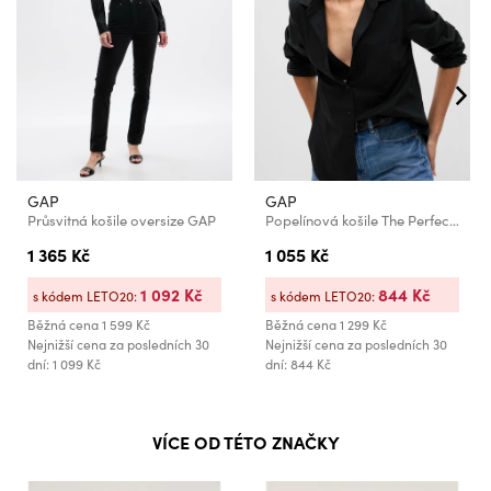
GAP
GAP
Průsvitná košile oversize GAP
Popelínová košile The Perfect Shirt GAP
1 365 Kč
1 055 Kč
1 092 Kč
844 Kč
s kódem LETO20:
s kódem LETO20:
Běžná cena
1 599 Kč
Běžná cena
1 299 Kč
Nejnižší cena za posledních 30
Nejnižší cena za posledních 30
dní: 1 099 Kč
dní: 844 Kč
VÍCE OD TÉTO ZNAČKY