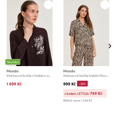
Novinka
Moodo
Moodo
Viskózová košile s hnědou aplikací Moodo
Viskózová košile hnědá Moodo
1 699 Kč
999 Kč
-20%
799 Kč
s kódem LETO20:
Běžná cena
1 249 Kč