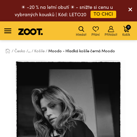
☀ –20 % na letní obutí ☀ - snižte si cenu u
TO CHCI
vybraných kousků | Kód: LETO20
0
Hledat
Přání
Přihlásit
Košík
Česko
...
Košile
Moodo - Hladká košile černá Moodo