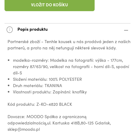
VLOŽIT DO KOŠÍKU
Popis produktu
Partnerské zboží - Tenhle kousek u nás prodává jeden z našich
partnerů, a proto na něj nefungují některé slevové kódy.
modelka-rozměry: Modelka na fotografii: výška - 177cm,
rozměry 87/63/90, velikost na fotografii - horní díl-S, spodní
díl-S
Složení materiálu: 100% POLYESTER
Druh materiálu: TKANINA
Vlastnosti produktu: Zapínání: knoflíky
Kód produktu: Z-KO-4820 BLACK
Dovozce: MOODO Spółka z ograniczoną
odpowiedzialnością,ul. Kartuska 418B,80-125 Gdańsk,
sklep@moodo.pl