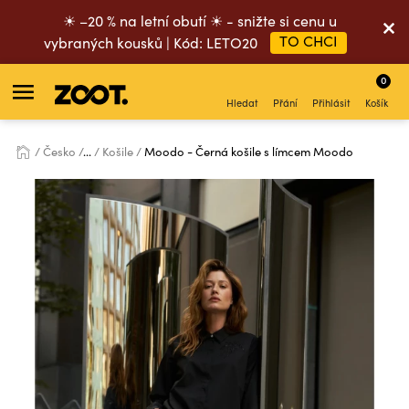
☀ –20 % na letní obutí ☀ - snižte si cenu u
TO CHCI
vybraných kousků | Kód: LETO20
0
Hledat
Přání
Přihlásit
Košík
Česko
...
Košile
Moodo - Černá košile s límcem Moodo