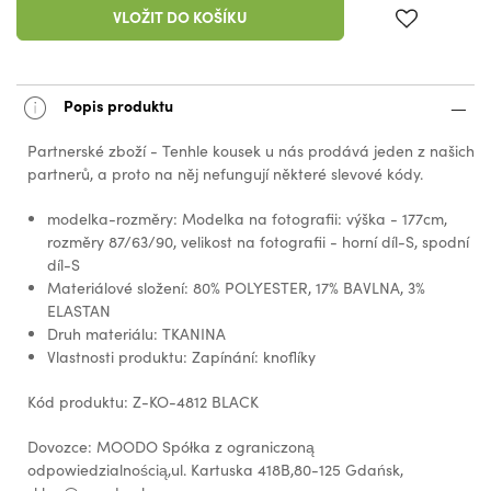
VLOŽIT DO KOŠÍKU
Popis produktu
Partnerské zboží - Tenhle kousek u nás prodává jeden z našich
partnerů, a proto na něj nefungují některé slevové kódy.
modelka-rozměry: Modelka na fotografii: výška - 177cm,
rozměry 87/63/90, velikost na fotografii - horní díl-S, spodní
díl-S
Materiálové složení: 80% POLYESTER, 17% BAVLNA, 3%
ELASTAN
Druh materiálu: TKANINA
Vlastnosti produktu: Zapínání: knoflíky
Kód produktu: Z-KO-4812 BLACK
Dovozce: MOODO Spółka z ograniczoną
odpowiedzialnością,ul. Kartuska 418B,80-125 Gdańsk,