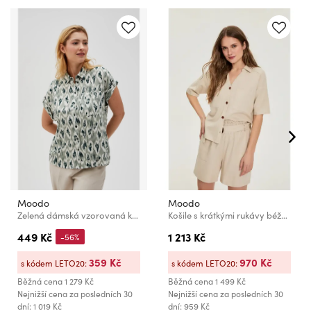
Moodo
Moodo
Zelená dámská vzorovaná košile Moodo
Košile s krátkými rukávy béžová Moodo
449 Kč
1 213 Kč
-56%
359 Kč
970 Kč
s kódem LETO20:
s kódem LETO20:
Běžná cena
1 279 Kč
Běžná cena
1 499 Kč
Nejnižší cena za posledních 30
Nejnižší cena za posledních 30
dní: 1 019 Kč
dní: 959 Kč