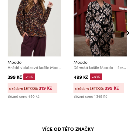
Moodo
Moodo
Hnědá viskózová košile Moodo
Dámská košile Moodo – černá
399 Kč
499 Kč
-19%
-63%
319 Kč
399 Kč
s kódem LETO20:
s kódem LETO20:
Běžná cena
490 Kč
Běžná cena
1 349 Kč
VÍCE OD TÉTO ZNAČKY