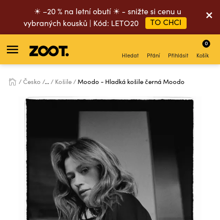
☀ –20 % na letní obutí ☀ - snižte si cenu u
TO CHCI
vybraných kousků | Kód: LETO20
0
Hledat
Přání
Přihlásit
Košík
Česko
...
Košile
Moodo - Hladká košile černá Moodo