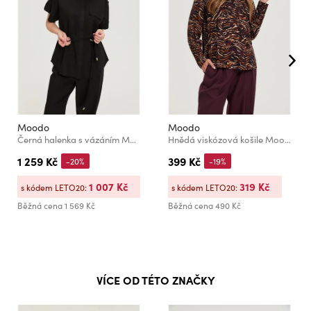
Moodo
Moodo
Černá halenka s vázáním Moodo
Hnědá viskózová košile Moodo
1 259 Kč
399 Kč
-20%
-19%
1 007 Kč
319 Kč
s kódem LETO20:
s kódem LETO20:
Běžná cena
1 569 Kč
Běžná cena
490 Kč
VÍCE OD TÉTO ZNAČKY