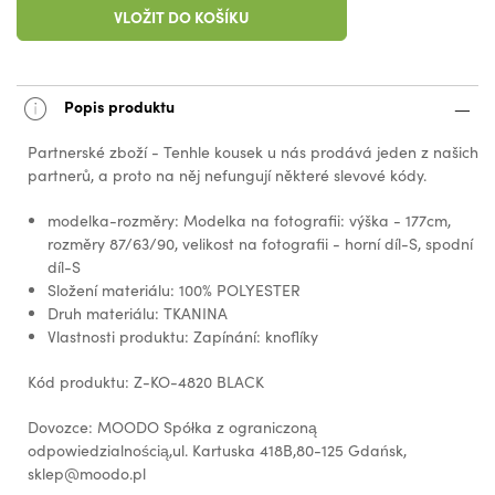
VLOŽIT DO KOŠÍKU
Popis produktu
Partnerské zboží - Tenhle kousek u nás prodává jeden z našich
partnerů, a proto na něj nefungují některé slevové kódy.
modelka-rozměry: Modelka na fotografii: výška - 177cm,
rozměry 87/63/90, velikost na fotografii - horní díl-S, spodní
díl-S
Složení materiálu: 100% POLYESTER
Druh materiálu: TKANINA
Vlastnosti produktu: Zapínání: knoflíky
Kód produktu: Z-KO-4820 BLACK
Dovozce: MOODO Spółka z ograniczoną
odpowiedzialnością,ul. Kartuska 418B,80-125 Gdańsk,
sklep@moodo.pl