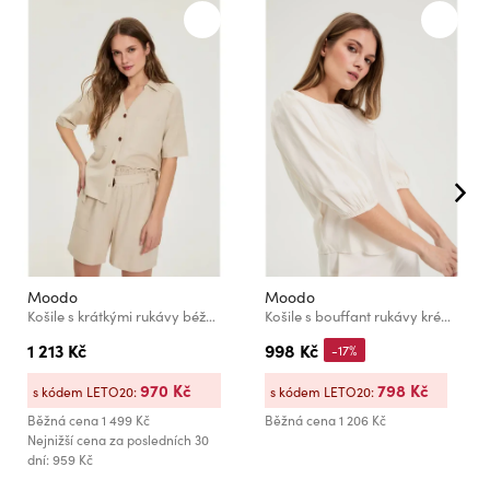
Moodo
Moodo
Košile s krátkými rukávy béžová Moodo
Košile s bouffant rukávy krémová Moodo
1 213 Kč
998 Kč
-17%
970 Kč
798 Kč
s kódem LETO20:
s kódem LETO20:
Běžná cena
1 499 Kč
Běžná cena
1 206 Kč
Nejnižší cena za posledních 30
dní: 959 Kč