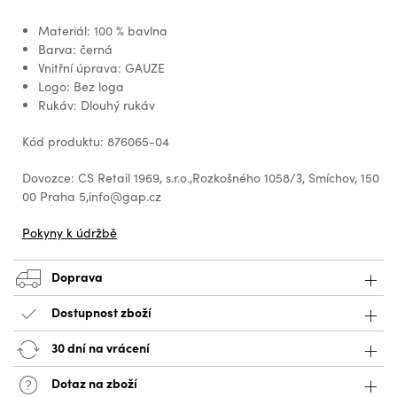
Materiál: 100 % bavlna
Barva: černá
Vnitřní úprava: GAUZE
Logo: Bez loga
Rukáv: Dlouhý rukáv
Kód produktu: 876065-04
Dovozce: CS Retail 1969, s.r.o.,Rozkošného 1058/3, Smíchov, 150
00 Praha 5,info@gap.cz
Pokyny k údržbě
Doprava
Dostupnost zboží
30 dní na vrácení
Dotaz na zboží