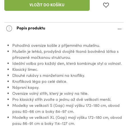
VLOŽIT DO KOŠÍKU
Popis produktu
Pohodlná oversize košile z příjemného mušelínu.
Mušelín je lehká, prodyšná dvojitě tkaná bavlněná látka s
přirozeně mačkanou strukturou.
Ideální volba pro každý den, která kombinuje styl a volnost.
Klasický límec.
Dlouhé rukávy s manžetami na knoflíky.
Knoflíková léga po celé délce.
Náprsní kapsy.
Oversize volný střih, který je volný na těle.
Pro klasický střih zvolte o jednu až dvě velikosti menší.
Modelky ve velikosti S (Gap) mají výšku 172–180 cm, obvod
pasu 60–66 cm a boky 84–97 cm.
Modelky ve velikosti XL (Gap) mají výšku 172–180 cm, obvod
pasu 86–91 cm a boky 114–127 cm.