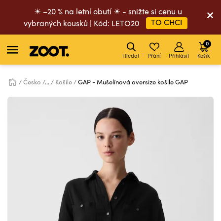
☀ –20 % na letní obutí ☀ - snižte si cenu u
TO CHCI
vybraných kousků | Kód: LETO20
0
Hledat
Přání
Přihlásit
Košík
Česko
...
Košile
GAP - Mušelínová oversize košile GAP