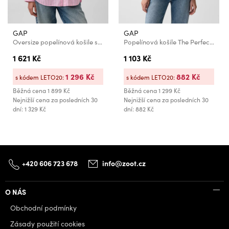
GAP
GAP
Oversize popelínová košile s logem Big Shirt GAP
Popelínová košile The Perfect Shirt GAP
1 621 Kč
1 103 Kč
1 296 Kč
882 Kč
s kódem LETO20:
s kódem LETO20:
Běžná cena
1 899 Kč
Běžná cena
1 299 Kč
Nejnižší cena za posledních 30
Nejnižší cena za posledních 30
dní: 1 329 Kč
dní: 882 Kč
+420 606 723 678
info@zoot.cz
O NÁS
Obchodní podmínky
Zásady použití cookies