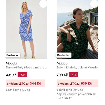
Bestseller
Bestseller
Moodo
Moodo
Dámské šaty Moodo modro-bílé
Šaty midi délky zelené Moodo
431 Kč
799 Kč
-42%
-41%
344 Kč
639 Kč
s kódem LETO20:
s kódem LETO20:
Běžná cena
739 Kč
Běžná cena
1 949 Kč
Nejnižší cena za posledních 30
dní: 1 364 Kč