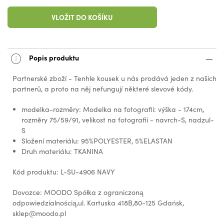
VLOŽIT DO KOŠÍKU
Popis produktu
Partnerské zboží - Tenhle kousek u nás prodává jeden z našich
partnerů, a proto na něj nefungují některé slevové kódy.
modelka-rozměry: Modelka na fotografii: výška - 174cm,
rozměry 75/59/91, velikost na fotografii - navrch-S, nadzul-
S
Složení materiálu: 95%POLYESTER, 5%ELASTAN
Druh materiálu: TKANINA
Kód produktu: L-SU-4906 NAVY
Dovozce: MOODO Spółka z ograniczoną
odpowiedzialnością,ul. Kartuska 418B,80-125 Gdańsk,
sklep@moodo.pl