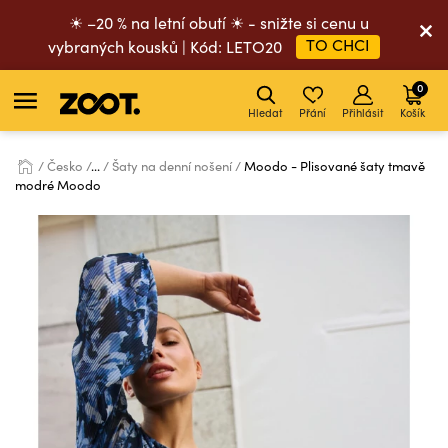
☀ –20 % na letní obutí ☀ - snižte si cenu u
TO CHCI
vybraných kousků | Kód: LETO20
0
Hledat
Přání
Přihlásit
Košík
Česko
...
Šaty na denní nošení
Moodo - Plisované šaty tmavě
modré Moodo