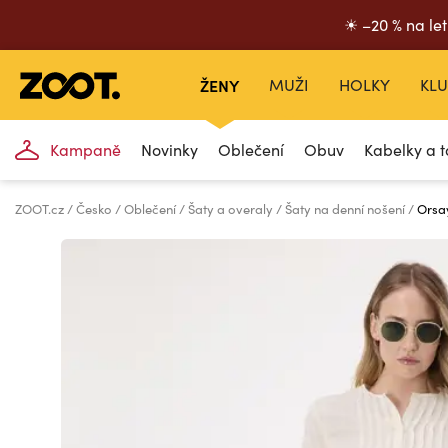
☀ –20 % na let
ŽENY
MUŽI
HOLKY
KLU
Kampaně
Novinky
Oblečení
Obuv
Kabelky a t
ZOOT.cz
Česko
Oblečení
Šaty a overaly
Šaty na denní nošení
Orsa