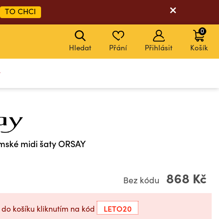
TO CHCI
0
Hledat
Přání
Přihlásit
Košík
y
ské midi šaty ORSAY
868 Kč
Bez kódu
LETO20
 do košíku kliknutím na kód