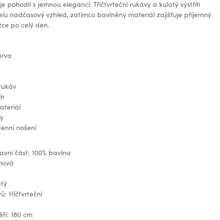
e pohodlí s jemnou elegancí. Tříčtvrteční rukávy a kulatý výstřih
lu nadčasový vzhled, zatímco bavlněný materiál zajišťuje příjemný
žce po celý den.
arva
 rukáv
ih
ateriál
y
denní nošení
lavní část: 100% bavlna
mová
atý
: tříčtvrteční
ří: 180 cm