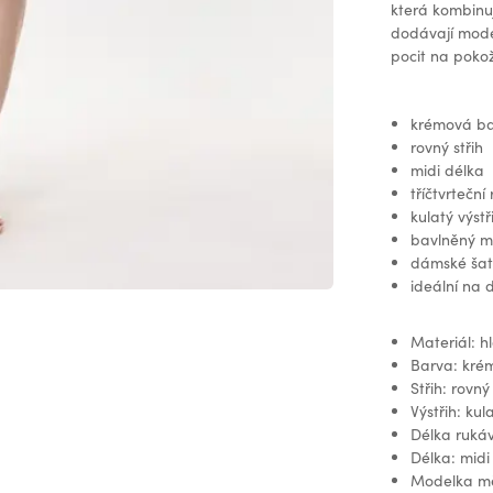
která kombinuj
dodávají mode
pocit na poko
krémová b
rovný střih
midi délka
tříčtvrteční
kulatý výstř
bavlněný m
dámské šat
ideální na 
Materiál: h
Barva: kré
Střih: rovný
Výstřih: kul
Délka rukávů
Délka: midi
Modelka mě