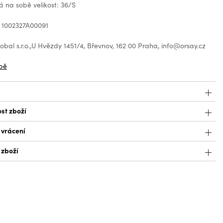
 na sobě velikost: 36/S
 1002327A00091
bal s.r.o.,U Hvězdy 1451/4, Břevnov, 162 00 Praha, info@orsay.cz
bě
st zboží
 vrácení
 zboží