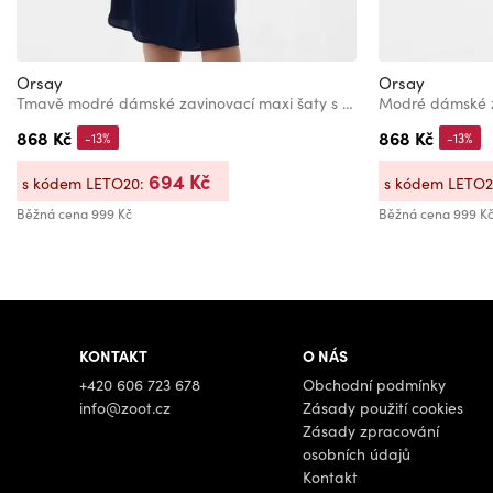
Orsay
Orsay
Tmavě modré dámské zavinovací maxi šaty s asymetrickým výstřihem ORSAY
868 Kč
868 Kč
-13%
-13%
694 Kč
s kódem LETO20:
s kódem LETO
Běžná cena
999 Kč
Běžná cena
999 K
KONTAKT
O NÁS
+420 606 723 678
Obchodní podmínky
info@zoot.cz
Zásady použití cookies
Zásady zpracování
osobních údajů
Kontakt