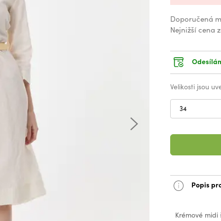
Doporučená m
Nejnižší cena 
Odesílám
Velikosti jsou u
34
Popis pr
Krémové midi š