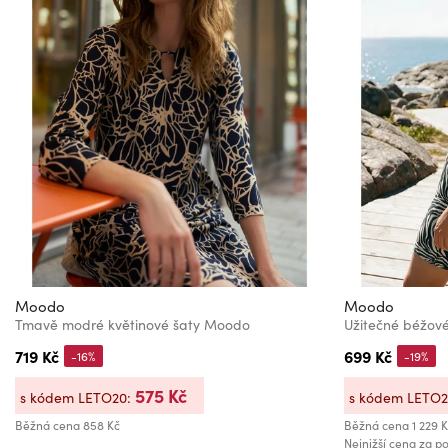
Moodo
Moodo
Tmavě modré květinové šaty Moodo
Užitečné béžov
719 Kč
699 Kč
-16%
-19%
575 Kč
s kódem LETO20:
s kódem LETO
Běžná cena
858 Kč
Běžná cena
1 229 
Nejnižší cena za po