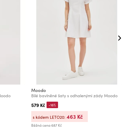
Moodo
M
 Moodo
Bílé bavlněné šaty s odhalenými zády Moodo
V
579 Kč
1
-16%
463 Kč
s kódem LETO20:
s
Běžná cena
687 Kč
Bě
Ne