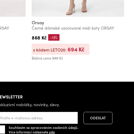
Orsay
O
ORSAY
Černé dámské vzorované midi šaty ORSAY
868 Kč
8
-13%
694 Kč
s kódem LETO20:
s
Běžná cena
999 Kč
Bě
EWSLETTER
xkluzivní nabídky, novinky, slevy.
Souhlasím se zpracováním osobních údajů.
Více informací naleznete
zde