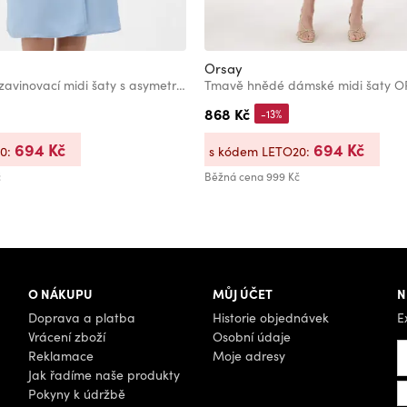
Orsay
Modré dámské zavinovací midi šaty s asymetrickým výstřihem ORSAY
Tmavě hnědé dámské midi šaty 
868 Kč
-13%
694 Kč
694 Kč
20:
s kódem LETO20:
č
Běžná cena
999 Kč
O NÁKUPU
MŮJ ÚČET
N
Doprava a platba
Historie objednávek
E
Vrácení zboží
Osobní údaje
Reklamace
Moje adresy
Jak řadíme naše produkty
Pokyny k údržbě