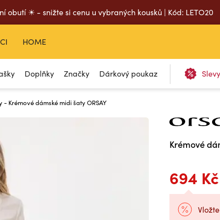
ní obutí ☀ - snižte si cenu u vybraných kousků | Kód: LETO20
CI
HOME
ašky
Doplňky
Značky
Dárkový poukaz
Slev
y - Krémové dámské midi šaty ORSAY
Krémové dám
694 Kč
Vložte