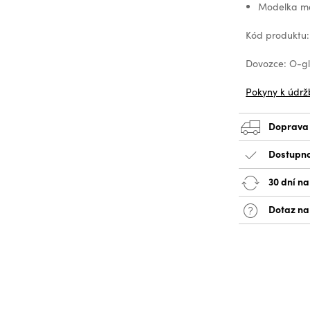
Modelka má
Kód produktu:
Dovozce: O-glo
Pokyny k údrž
Doprava
Dostupno
30 dní na
Dotaz na