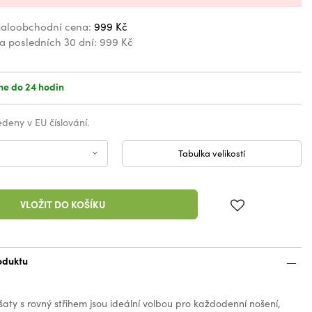
aloobchodní cena:
999 Kč
za posledních 30 dní:
999 Kč
e do 24 hodin
vedeny v EU číslování.
Tabulka velikostí
VLOŽIT DO KOŠÍKU
oduktu
aty s rovný střihem jsou ideální volbou pro každodenní nošení,