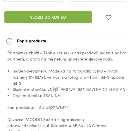
VLOŽIT DO KOŠÍKU
Popis produktu
Partnerské zboží - Tenhle kousek u nás prodává jeden z našich
partnerů, a proto na něj nefungují některé slevové kódy.
modelka-rozměry: Modelka na fotografii: výška - 177cm,
rozměry 81/62/91, velikost na fotografii - horní díl-S, spodní
díl-S
Složení materiálu: VNĚJŠÍ VRSTVA: 98% BAVLNA 2% ELASTAN
Druh materiálu: TKANINA
Kód produktu: L-SU-4627 WHITE
Dovozce: MOODO Spółka z ograniczoną
odpowiedzialnością,ul. Kartuska 418B,80-125 Gdańsk,