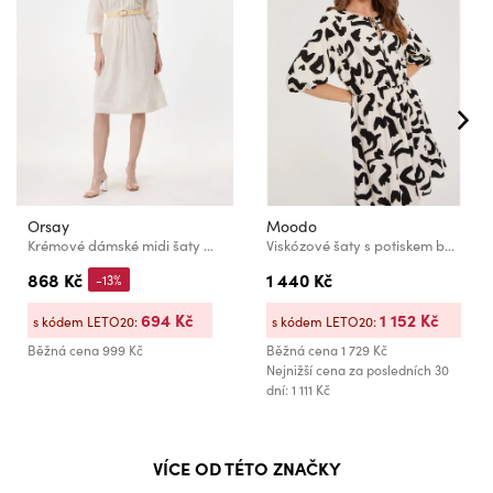
Orsay
Moodo
Krémové dámské midi šaty ORSAY
Viskózové šaty s potiskem béžové Moodo
868 Kč
1 440 Kč
-13%
694 Kč
1 152 Kč
s kódem LETO20:
s kódem LETO20:
Běžná cena
999 Kč
Běžná cena
1 729 Kč
Nejnižší cena za posledních 30
dní: 1 111 Kč
VÍCE OD TÉTO ZNAČKY