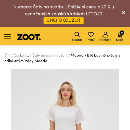
Numoco: Šaty na svatbu | Snižte si cenu o 20 % u
označených kousků s kódem LETO20
CHCI OKOUZLIT
0
Hledat
Přání
Přihlásit
Košík
Česko
...
Šaty na denní nošení
Moodo - Bílé bavlněné šaty s
odhalenými zády Moodo