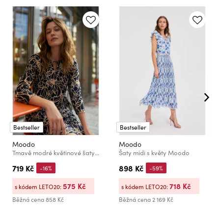
Bestseller
Bestseller
Moodo
Moodo
Tmavě modré květinové šaty Moodo
Šaty midi s květy Moodo
719 Kč
898 Kč
-16%
-59%
575 Kč
718 Kč
s kódem LETO20:
s kódem LETO20:
Běžná cena
858 Kč
Běžná cena
2 169 Kč