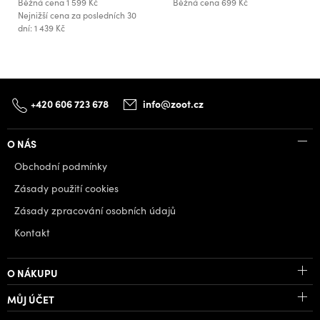
Běžná cena
1 599 Kč
Běžná cena
699 Kč
Nejnižší cena za posledních 30
dní: 1 439 Kč
+420 606 723 678
info@zoot.cz
O NÁS
Obchodní podmínky
Zásady použití cookies
Zásady zpracování osobních údajů
Kontakt
O NÁKUPU
MŮJ ÚČET