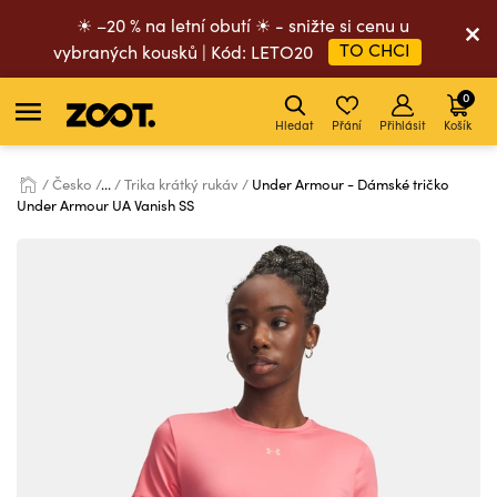
☀ –20 % na letní obutí ☀ - snižte si cenu u
TO CHCI
vybraných kousků | Kód: LETO20
0
Hledat
Přání
Přihlásit
Košík
Česko
...
Trika krátký rukáv
Under Armour - Dámské tričko
Under Armour UA Vanish SS