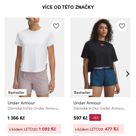
VÍCE OD TÉTO ZNAČKY
Bestseller
Bestseller
Under Armour
Under Armour
Dámské tričko Under Armour UA Launch Elite Shortsleeve
Dámské tričko Under Armour UA Rival Boxy Tee Solid
1 366 Kč
597 Kč
-15%
1 092 Kč
477 Kč
s kódem LETO20:
s kódem LETO20: