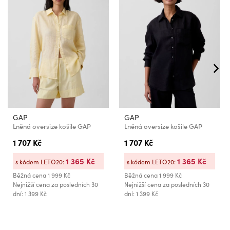
GAP
GAP
Lněná oversize košile GAP
Lněná oversize košile GAP
1 707 Kč
1 707 Kč
1 365 Kč
1 365 Kč
s kódem LETO20:
s kódem LETO20:
Běžná cena
1 999 Kč
Běžná cena
1 999 Kč
Nejnižší cena za posledních 30
Nejnižší cena za posledních 30
dní: 1 399 Kč
dní: 1 399 Kč