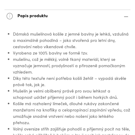
Popis produktu
Dámská mušelínová košile z jemné bavlny je lehká, vzdušná
a maximálně pohodlná – jako stvořená pro letní dny,
cestování nebo víkendové chvíle.
Vyrobena ze 100% bavlny ve formě tzv.
mušelínu, což je měkký, volně tkaný materiál, který se
vyznačuje jemností, prodyšností a přirozeně pomačkaným
vzhledem.
Díky této textuře není potřeba košili žehlit – vypadá skvěle
právě tak, jak je.
Mušelín je velmi oblíbený právě pro svou lehkost a
schopnost udržet příjemný pocit i během horkých dnů.
Košile má rozhalený límeček, dlouhé rukávy zakončené
manžetami na knoflíky a celopropínací zapínání vpředu, což
umožňuje snadné vrstvení nebo nošení jako lehkého
přehozu.
Volný oversize střih zajišťuje pohodlí a příjemný pocit na těle,