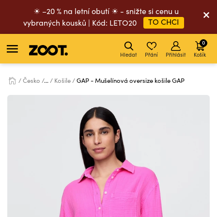
☀ –20 % na letní obutí ☀ - snižte si cenu u
TO CHCI
vybraných kousků | Kód: LETO20
0
Hledat
Přání
Přihlásit
Košík
Česko
...
Košile
GAP - Mušelínová oversize košile GAP