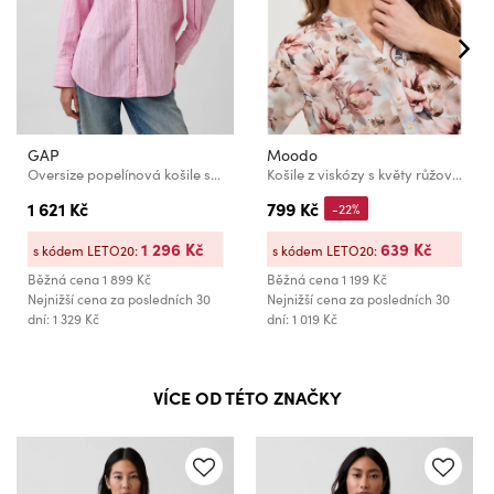
GAP
Moodo
Oversize popelínová košile s logem Big Shirt GAP
Košile z viskózy s květy růžová Moodo
1 621 Kč
799 Kč
-22%
1 296 Kč
639 Kč
s kódem LETO20:
s kódem LETO20:
Běžná cena
1 899 Kč
Běžná cena
1 199 Kč
Nejnižší cena za posledních 30
Nejnižší cena za posledních 30
dní: 1 329 Kč
dní: 1 019 Kč
VÍCE OD TÉTO ZNAČKY