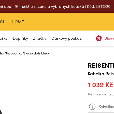
ní obutí ☀ - snižte si cenu u vybraných kousků | Kód: LETO20
CI
HOME
ašky
Doplňky
Značky
Dárkový poukaz
Slev
thel Shopper XL Glossy dots black
REISENT
Kabelka Reis
1 039 Kč
Nejnižší cena 
Odesílám