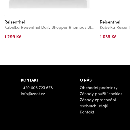
Reisenthel
Reisenthel
Kabelka Reisenthel Daily Shopper Rhombus Black
1 299 Kč
1 039 Kč
KONTAKT
O NÁS
+420 606 723 678
Obchodní podmínky
info@zoot.cz
Zásady použití cookies
Zásady zpracování
osobních údajů
Kontakt