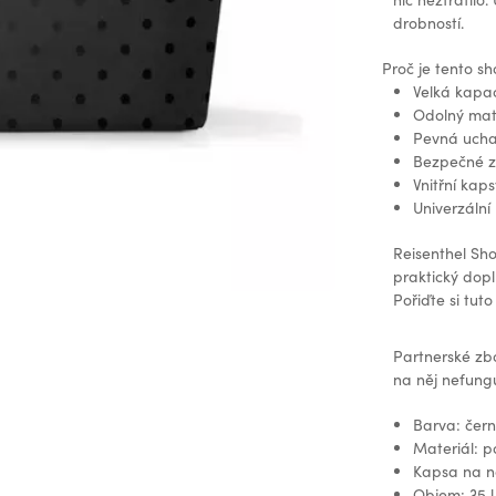
drobností.
Proč je tento s
Velká kapac
Odolný mate
Pevná ucha
Bezpečné za
Vnitřní kap
Univerzální
Reisenthel Sho
praktický dopl
Pořiďte si tut
Partnerské zb
na něj nefungu
Barva: čer
Materiál: 
Kapsa na n
Objem: 35 l