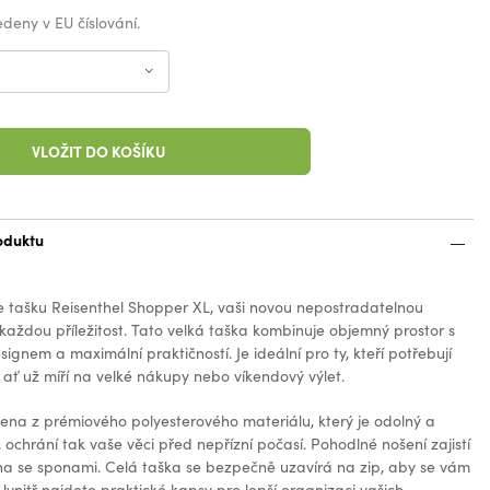
vedeny v EU číslování.
VLOŽIT DO KOŠÍKU
oduktu
 tašku Reisenthel Shopper XL, vaši novou nepostradatelnou
 každou příležitost. Tato velká taška kombinuje objemný prostor s
ignem a maximální praktičností. Je ideální pro ty, kteří potřebují
 ať už míří na velké nákupy nebo víkendový výlet.
bena z prémiového polyesterového materiálu, který je odolný a
ochrání tak vaše věci před nepřízní počasí. Pohodlné nošení zajistí
a se sponami. Celá taška se bezpečně uzavírá na zip, aby se vám
. Uvnitř najdete praktické kapsy pro lepší organizaci vašich