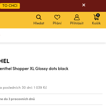
TO CHCI
0
Hledat
Přání
Přihlásit
Košík
y
HEL
enthel Shopper XL Glossy dots black
za posledních 30 dní:
1 039 Kč
e do 3 pracovních dnů