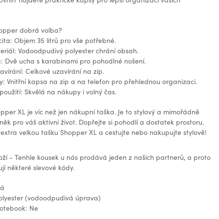
hopper dobrá volba?
ita: Objem 35 litrů pro vše potřebné.
riál: Vodoodpudivý polyester chrání obsah.
: Dvě ucha s karabinami pro pohodlné nošení.
vírání: Celkové uzavírání na zip.
sy: Vnitřní kapsa na zip a na telefon pro přehlednou organizaci.
 použití: Skvělá na nákupy i volný čas.
pper XL je víc než jen nákupní taška. Je to stylový a mimořádně
něk pro váš aktivní život. Dopřejte si pohodlí a dostatek prostoru.
o extra velkou tašku Shopper XL a cestujte nebo nakupujte stylově!
oží - Tenhle kousek u nás prodává jeden z našich partnerů, a proto
jí některé slevové kódy.
ná
polyester (vodoodpudivá úprava)
otebook: Ne