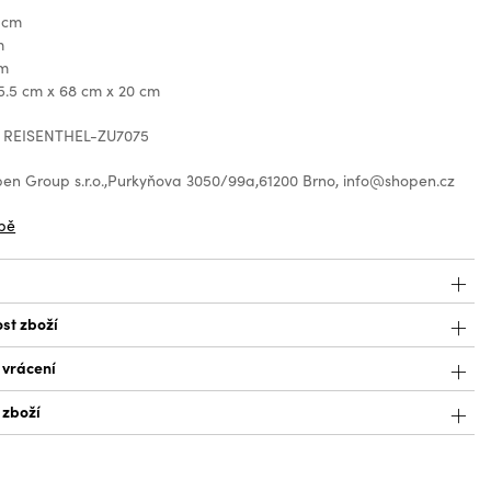
 cm
m
cm
5.5 cm x 68 cm x 20 cm
: REISENTHEL-ZU7075
en Group s.r.o.,Purkyňova 3050/99a,61200 Brno, info@shopen.cz
bě
st zboží
 vrácení
 zboží