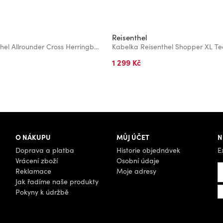
Reisenthel
Kabelka Reisenthel Allrounder Cross Herringbone Grey
Kabelka Reisenthel Shopper XL Ted
1 299 Kč
O NÁKUPU
MŮJ ÚČET
N
Doprava a platba
Historie objednávek
E
Vrácení zboží
Osobní údaje
Reklamace
Moje adresy
Jak řadíme naše produkty
Pokyny k údržbě