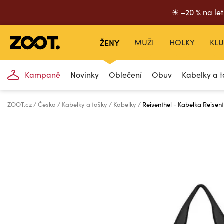
☀ –20 % na let
ŽENY
MUŽI
HOLKY
KLU
Kampaně
Novinky
Oblečení
Obuv
Kabelky a t
ZOOT.cz
Česko
Kabelky a tašky
Kabelky
Reisenthel - Kabelka Reisen