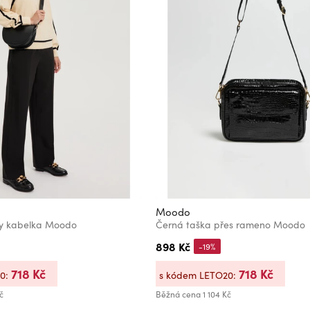
Moodo
y kabelka Moodo
Černá taška přes rameno Moodo
898 Kč
-19%
718 Kč
718 Kč
20:
s kódem LETO20:
č
Běžná cena
1 104 Kč