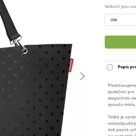
Velikosti jsou u
UNI
Popis pr
Představujeme
společnici pro
elegantním des
spoustu místa,
Taška je vyro
vodoodpudivý, 
dvě pevná uch
nic neztratilo