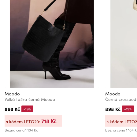
Moodo
Moodo
Velká taška černá Moodo
Černá crossbod
898 Kč
898 Kč
-19%
-19%
718 Kč
s kódem LETO20:
s kódem LETO
Běžná cena
1 104 Kč
Běžná cena
1 104 K