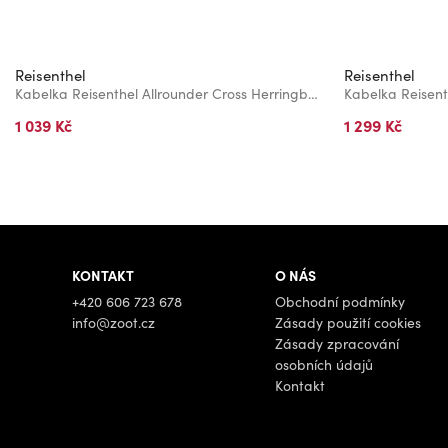
Reisenthel
Reisenthel
Kabelka Reisenthel Allrounder Cross Herringbone Grey
Kabelka Reisent
1 039 Kč
1 299 Kč
KONTAKT
O NÁS
+420 606 723 678
Obchodní podmínky
info@zoot.cz
Zásady použití cookies
Zásady zpracování
osobních údajů
Kontakt