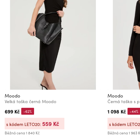
Moodo
Moodo
Velká taška černá Moodo
Černá taška s 
699 Kč
1 098 Kč
-62%
-44%
559 Kč
s kódem LETO20:
s kódem LETO
Běžná cena
1 840 Kč
Běžná cena
1 963 