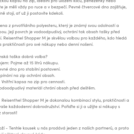
ckou kapsu na zip, ideální pro uložení klíčů, peněženky nebo
te je měli vždy po ruce a v bezpečí. Pevné čtvercové dno zajišťuje,
ně stojí, ať už ji postavíte kdekoli.
ena z prvotřídního polyesteru, který je známý svou odolností a
ou. Její povrch je vodoodpudivý, ochrání tak obsah tašky před
í. Reisenthel Shopper M je skvělou volbou pro každého, kdo hledá
a praktičnosti pro své nákupy nebo denní nošení.
ámská taška dobrá volba?
bjem: Pojme až 15 litrů nákupu.
Pevné dno pro stabilní postavení.
pínání na zip ochrání obsah.
 Vnitřní kapsa na zip pro cennosti.
Vodoodpudivý materiál chrání obsah před deštěm.
 Reisenthel Shopper M je dokonalou kombinací stylu, praktičnosti a
vaše každodenní dobrodružství. Pořiďte si ji a užijte si nákupy s
 starostí!
oží - Tenhle kousek u nás prodává jeden z našich partnerů, a proto