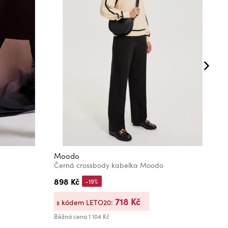
Moodo
M
Černá crossbody kabelka Moodo
Č
898 Kč
8
-19%
718 Kč
s kódem LETO20:
s
Běžná cena
1 104 Kč
Bě