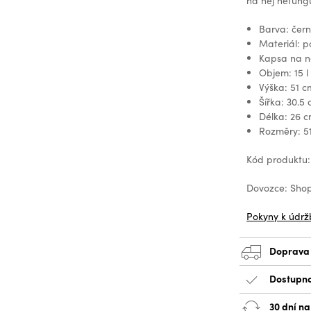
na něj nefungu
Barva: čer
Materiál: 
Kapsa na n
Objem: 15 l
Výška: 51 c
Šířka: 30.5
Délka: 26 
Rozměry: 51
Kód produktu
Dovozce: Shop
Pokyny k údrž
Doprava
Dostupno
30 dní na