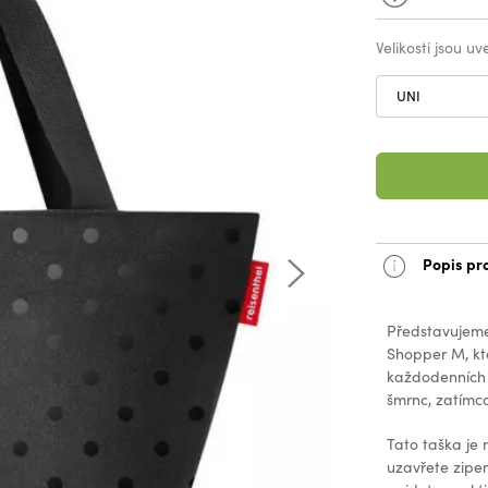
Velikosti jsou u
UNI
Popis pr
Představujeme
Shopper M, kt
každodenních 
šmrnc, zatímco
Tato taška je
uzavřete zipem