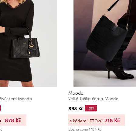
Moodo
přívěskem Moodo
Velká taška černá Moodo
898 Kč
-19%
878 Kč
718 Kč
20:
s kódem LETO20:
Kč
Běžná cena
1 104 Kč