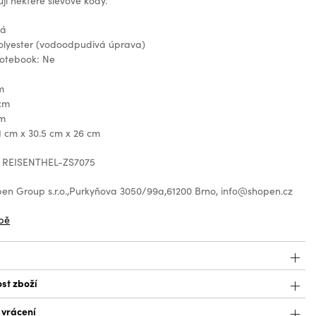
jí některé slevové kódy.
ná
polyester (vodoodpudivá úprava)
otebook: Ne
m
 cm
cm
 cm x 30.5 cm x 26 cm
: REISENTHEL-ZS7075
en Group s.r.o.,Purkyňova 3050/99a,61200 Brno, info@shopen.cz
bě
st zboží
 vrácení