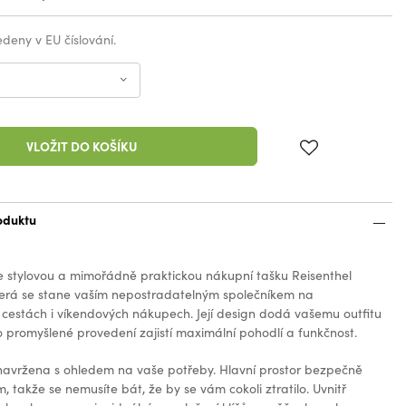
vedeny v EU číslování.
VLOŽIT DO KOŠÍKU
oduktu
 stylovou a mimořádně praktickou nákupní tašku Reisenthel
erá se stane vaším nepostradatelným společníkem na
cestách i víkendových nákupech. Její design dodá vašemu outfitu
 promyšlené provedení zajistí maximální pohodlí a funkčnost.
 navržena s ohledem na vaše potřeby. Hlavní prostor bezpečně
, takže se nemusíte bát, že by se vám cokoli ztratilo. Uvnitř