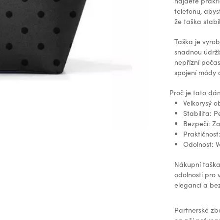
najdete prakti
telefonu, abys
že taška stabil
Taška je vyrob
snadnou údržb
nepřízní počas
spojení módy 
Proč je tato d
Velkorysý o
Stabilita: 
Bezpečí: Za
Praktičnost:
Odolnost: 
Nákupní taška
odolnosti pro 
elegancí a bez
Partnerské zb