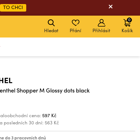
TO CHCI
0
Hledat
Přání
Přihlásit
Košík
y
HEL
enthel Shopper M Glossy dots black
aloobchodní cena:
597 Kč
za posledních 30 dní:
563 Kč
e do 3 pracovních dnů