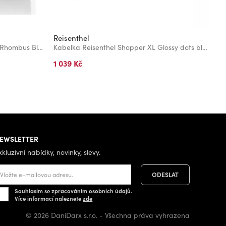
Reisenthel
R
Kabelka Reisenthel Daily Shopper Rhombus Black
Kabelka Reisenthel Shopper XL Glossy dots black
1 039 Kč
1
Bě
Ne
EWSLETTER
xkluzivní nabídky, novinky, slevy.
Souhlasím se zpracováním osobních údajů.
Více informací naleznete
zde
© 2026 DaniDarx s.r.o. - Všechna práva vyhrazena