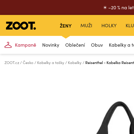
☀ –20 % na let
ŽENY
MUŽI
HOLKY
KLU
Kampaně
Novinky
Oblečení
Obuv
Kabelky a t
ZOOT.cz
Česko
Kabelky a tašky
Kabelky
Reisenthel - Kabelka Reisen