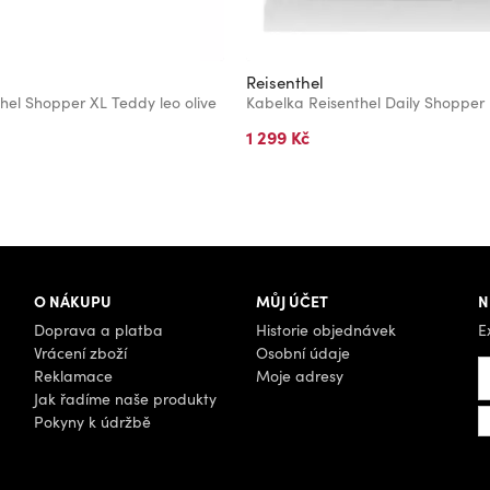
Reisenthel
hel Shopper XL Teddy leo olive
1 299 Kč
O NÁKUPU
MŮJ ÚČET
N
Doprava a platba
Historie objednávek
E
Vrácení zboží
Osobní údaje
Reklamace
Moje adresy
Jak řadíme naše produkty
Pokyny k údržbě