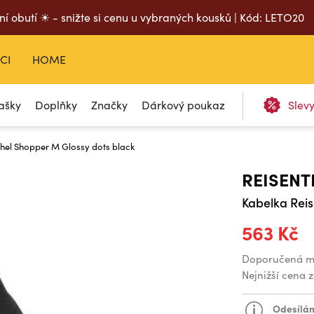
ní obutí ☀ - snižte si cenu u vybraných kousků | Kód: LETO20
CI
HOME
ašky
Doplňky
Značky
Dárkový poukaz
Slev
thel Shopper M Glossy dots black
REISENT
Kabelka Reis
563 Kč
Doporučená m
Nejnižší cena 
Odesílám