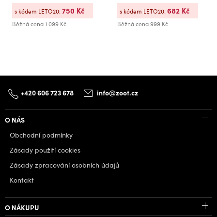
750 Kč
682 Kč
s kódem LETO20:
s kódem LETO20:
Běžná cena
1 099 Kč
Běžná cena
999 Kč
+420 606 723 678
info@zoot.cz
O NÁS
Obchodní podmínky
Zásady použití cookies
Zásady zpracování osobních údajů
Kontakt
O NÁKUPU