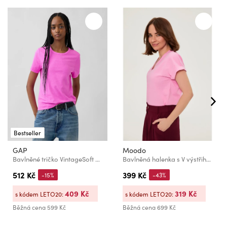
Bestseller
GAP
Moodo
Bavlněné tričko VintageSoft GAP
Bavlněná halenka s V výstřihem růžová Moodo
512 Kč
399 Kč
-15%
-43%
409 Kč
319 Kč
s kódem LETO20:
s kódem LETO20:
Běžná cena
599 Kč
Běžná cena
699 Kč