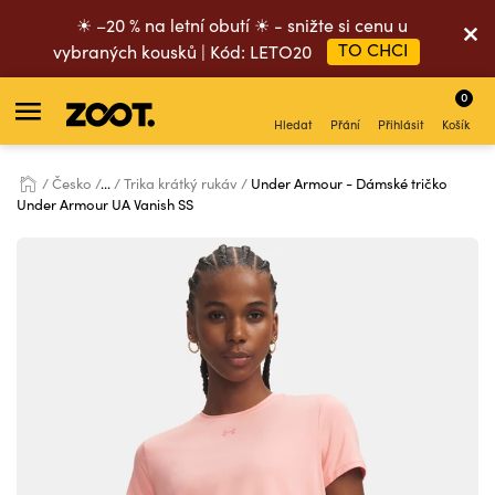
☀ –20 % na letní obutí ☀ - snižte si cenu u
TO CHCI
vybraných kousků | Kód: LETO20
0
Hledat
Přání
Přihlásit
Košík
Česko
...
Trika krátký rukáv
Under Armour - Dámské tričko
Under Armour UA Vanish SS