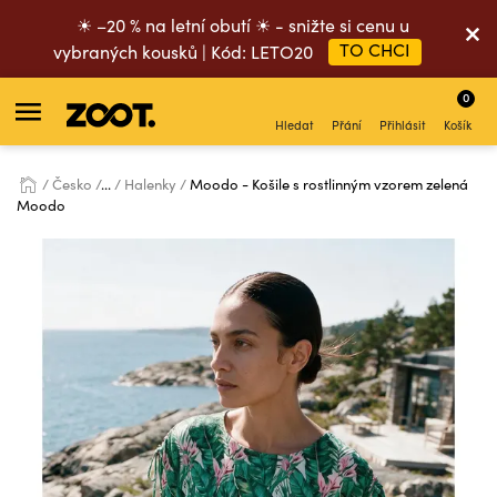
☀ –20 % na letní obutí ☀ - snižte si cenu u
TO CHCI
vybraných kousků | Kód: LETO20
0
Hledat
Přání
Přihlásit
Košík
Česko
...
Halenky
Moodo - Košile s rostlinným vzorem zelená
Moodo