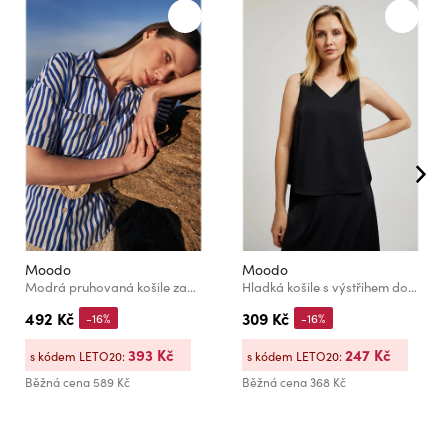
Moodo
Moodo
Modrá pruhovaná košile zapínaná na knoflíky s kapsami Moodo
Hladká košile s výstřihem do véčka černá Moodo
492 Kč
309 Kč
-16%
-16%
393 Kč
247 Kč
s kódem LETO20:
s kódem LETO20:
Běžná cena
589 Kč
Běžná cena
368 Kč