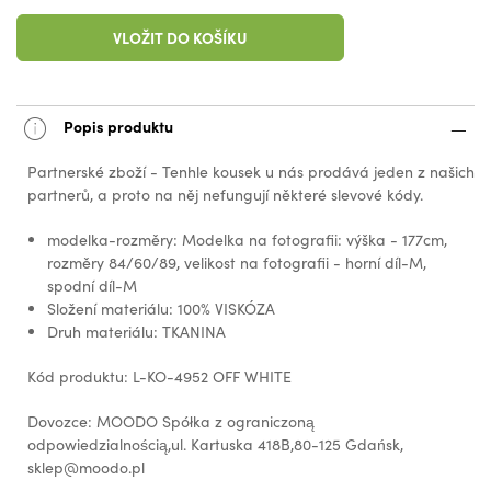
VLOŽIT DO KOŠÍKU
Popis produktu
Partnerské zboží - Tenhle kousek u nás prodává jeden z našich
partnerů, a proto na něj nefungují některé slevové kódy.
modelka-rozměry: Modelka na fotografii: výška - 177cm,
rozměry 84/60/89, velikost na fotografii - horní díl-M,
spodní díl-M
Složení materiálu: 100% VISKÓZA
Druh materiálu: TKANINA
Kód produktu: L-KO-4952 OFF WHITE
Dovozce: MOODO Spółka z ograniczoną
odpowiedzialnością,ul. Kartuska 418B,80-125 Gdańsk,
sklep@moodo.pl