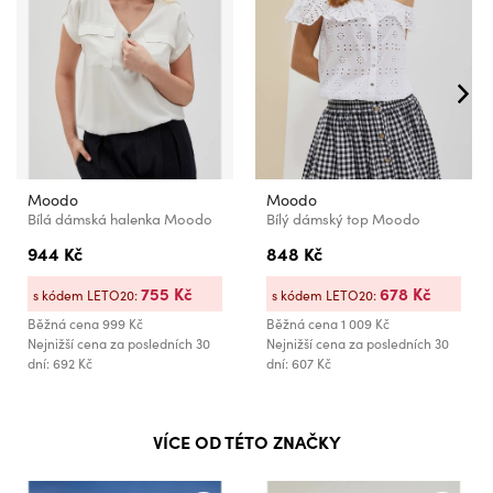
Moodo
Moodo
Bílá dámská halenka Moodo
Bílý dámský top Moodo
944 Kč
848 Kč
755 Kč
678 Kč
s kódem LETO20:
s kódem LETO20:
Běžná cena
999 Kč
Běžná cena
1 009 Kč
Nejnižší cena za posledních 30
Nejnižší cena za posledních 30
dní: 692 Kč
dní: 607 Kč
VÍCE OD TÉTO ZNAČKY