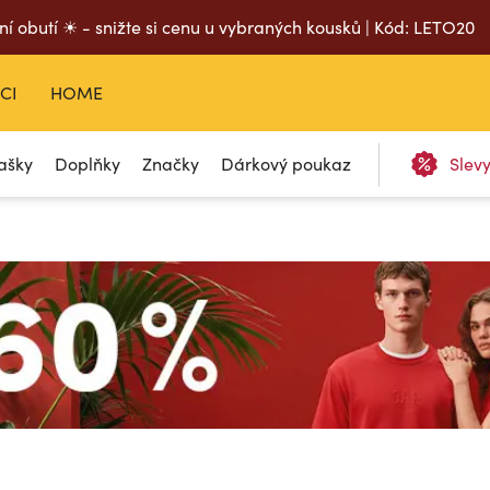
ní obutí ☀ - snižte si cenu u vybraných kousků | Kód: LETO20
CI
HOME
ašky
Doplňky
Značky
Dárkový poukaz
Slev