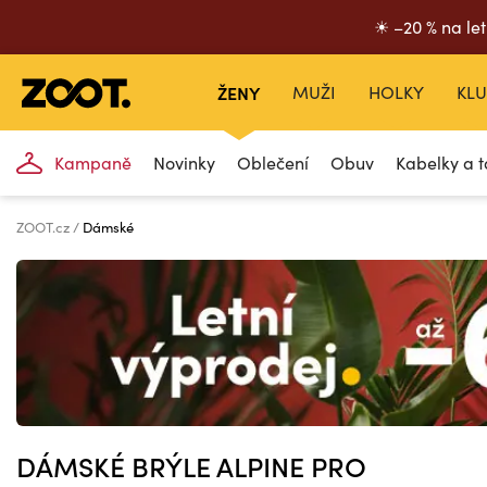
☀ –20 % na let
ŽENY
MUŽI
HOLKY
KLU
Kampaně
Novinky
Oblečení
Obuv
Kabelky a t
ZOOT.cz
Dámské
DÁMSKÉ BRÝLE ALPINE PRO