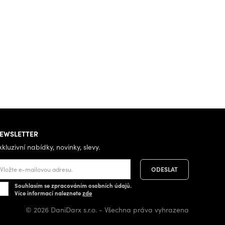
EWSLETTER
xkluzivní nabídky, novinky, slevy.
Souhlasím se zpracováním osobních údajů.
Více informací naleznete
zde
© 2026 DaniDarx s.r.o. - Všechna práva vyhrazena