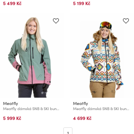
5 499 Kč
5 199 Kč
Meatfly
Meatfly
Meatfly dámská SNB & SKI bunda Gaia Sea Spray
Meatfly dámská SNB & SKI bunda Bonie White Jones
5 999 Kč
4 699 Kč
1