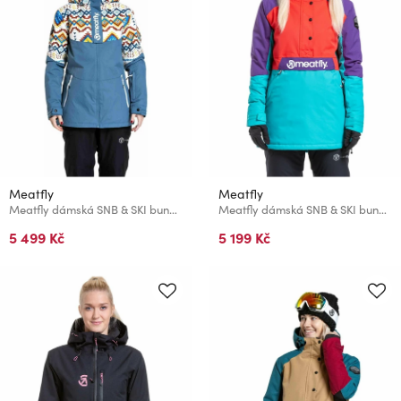
Meatfly
Meatfly
Meatfly dámská SNB & SKI bunda Kirsten White Jones / Slate Blue
Meatfly dámská SNB & SKI bunda Aiko Turquoise/Ferrari Red
5 499 Kč
5 199 Kč