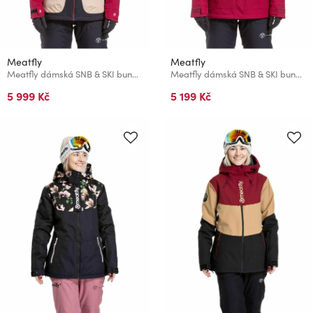
Meatfly
Meatfly
Meatfly dámská SNB & SKI bunda Gaia Beet Red
Meatfly dámská SNB & SKI bunda Terra Beet Red
5 999 Kč
5 199 Kč