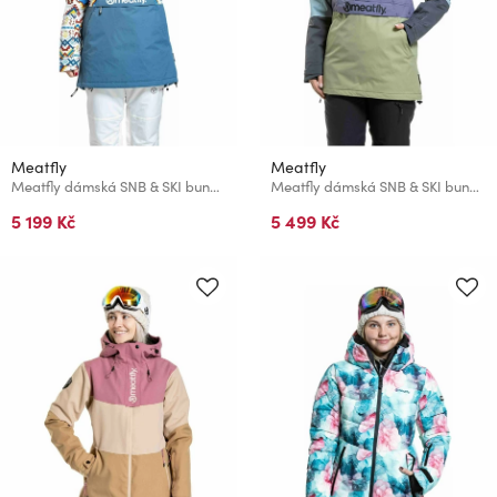
Meatfly
Meatfly
Meatfly dámská SNB & SKI bunda Aiko White Jones / Slate Blue
Meatfly dámská SNB & SKI bunda Aiko Olive Light / Purple Light
5 199 Kč
5 499 Kč