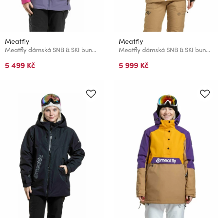
Meatfly
Meatfly
Meatfly dámská SNB & SKI bunda Kirsten Purple Light / Mango
Meatfly dámská SNB & SKI bunda Gaia Latte
5 499 Kč
5 999 Kč