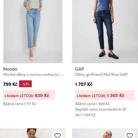
Moodo
GAP
Modré džíny s rovnou nohavicí Moodo
Džíny girlfriend Mid Rise GAP
799 Kč
1 707 Kč
-53%
639 Kč
1 365 Kč
s kódem LETO20:
s kódem LETO20:
Běžná cena
1 717 Kč
Běžná cena
1 999 Kč
Nejnižší cena za posledních 30
dní: 1 399 Kč