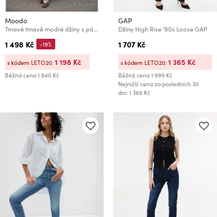
Moodo
GAP
Tmavě tmavě modré džíny s páskem Moodo
Džíny High Rise '90s Loose GAP
1 498 Kč
1 707 Kč
-19%
1 198 Kč
1 365 Kč
s kódem LETO20:
s kódem LETO20:
Běžná cena
1 840 Kč
Běžná cena
1 999 Kč
Nejnižší cena za posledních 30
dní: 1 369 Kč