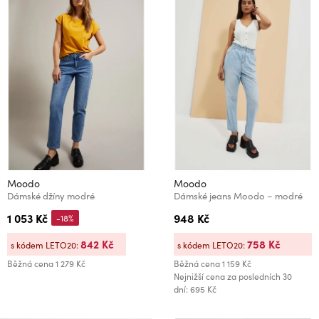
Moodo
Moodo
Dámské džíny modré
Dámské jeans Moodo – modré
1 053 Kč
948 Kč
-18%
842 Kč
758 Kč
s kódem LETO20:
s kódem LETO20:
Běžná cena
1 279 Kč
Běžná cena
1 159 Kč
Nejnižší cena za posledních 30
dní: 695 Kč