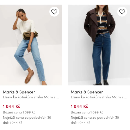
Marks & Spencer
Marks & Spencer
Džíny ke kotníkům střihu Mom s vysokým pasem Marks & Spencer námořnická modrá
Džíny ke kotníkům střihu Mom s vysokým pasem Marks & Spencer námořnická modrá
1 044 Kč
1 044 Kč
Běžná cena
1 099 Kč
Běžná cena
1 099 Kč
Nejnižší cena za posledních 30
Nejnižší cena za posledních 30
dní: 1 044 Kč
dní: 1 044 Kč