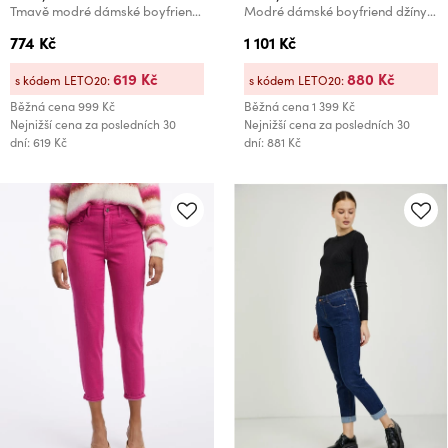
Tmavě modré dámské boyfriend džíny ORSAY
Modré dámské boyfriend džíny ORSAY
774 Kč
1 101 Kč
619 Kč
880 Kč
s kódem LETO20:
s kódem LETO20:
Běžná cena
999 Kč
Běžná cena
1 399 Kč
Nejnižší cena za posledních 30
Nejnižší cena za posledních 30
dní: 619 Kč
dní: 881 Kč