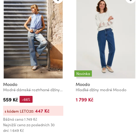
Novinka
Moodo
Moodo
Modré dámské roztrhané džíny Moodo
Hladké džíny modré Moodo
559 Kč
1 799 Kč
-66%
447 Kč
s kódem LETO20:
Běžná cena
1 749 Kč
Nejnižší cena za posledních 30
dní: 1 649 Kč