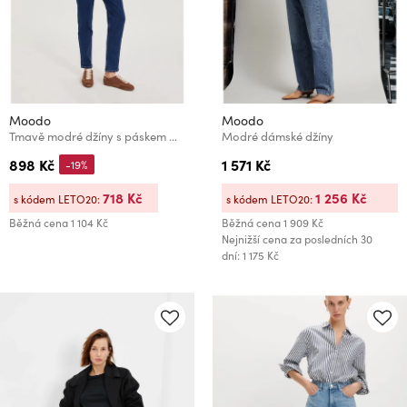
Moodo
Moodo
Tmavě modré džíny s páskem Moodo
Modré dámské džíny
898 Kč
1 571 Kč
-19%
718 Kč
1 256 Kč
s kódem LETO20:
s kódem LETO20:
Běžná cena
1 104 Kč
Běžná cena
1 909 Kč
Nejnižší cena za posledních 30
dní: 1 175 Kč