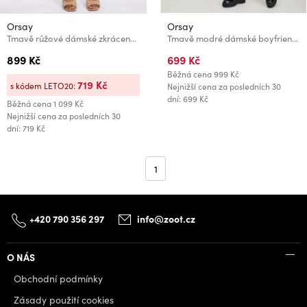
Orsay
Orsay
Tmavě růžové dámské zkrácené mom fit džíny ORSAY
Tmavě modré dámské boyfriend džíny ORSAY
899 Kč
699 Kč
Běžná cena
999 Kč
719 Kč
s kódem LETO20:
Nejnižší cena za posledních 30
dní: 699 Kč
Běžná cena
1 099 Kč
Nejnižší cena za posledních 30
dní: 719 Kč
1
+420 790 356 297
info@zoot.cz
O NÁS
Obchodní podmínky
Zásady použití cookies