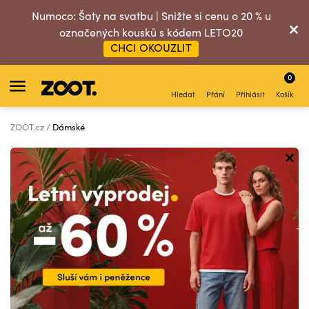
Numoco: Šaty na svatbu | Snižte si cenu o 20 % u
označených kousků s kódem LETO20
CHCI OKOUZLIT
0
Hledat
Přání
Přihlásit
Košík
ZOOT.cz
Dámské