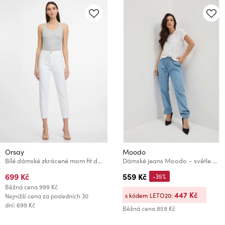
Orsay
Moodo
Bílé dámské zkrácené mom fit džíny ORSAY
Dámské jeans Moodo – světle modré
699 Kč
559 Kč
-35%
Běžná cena
999 Kč
447 Kč
s kódem LETO20:
Nejnižší cena za posledních 30
dní: 699 Kč
Běžná cena
859 Kč