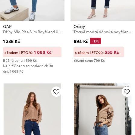
GAP
Orsay
Džíny Mid Rise Slim Boyfriend Universal Washwell GAP
Tmavě modré dámské boyfriend džíny ORSAY
1 336 Kč
694 Kč
-13%
1 068 Kč
555 Kč
s kódem LETO20:
s kódem LETO20:
Běžná cena
1 599 Kč
Běžná cena
799 Kč
Nejnižší cena za posledních 30
dní: 1 069 Kč