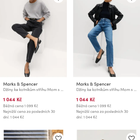
Marks & Spencer
Marks & Spencer
Džíny ke kotníkům střihu Mom s vysokým pasem Marks & Spencer černá
Džíny ke kotníkům střihu Mom s vysokým pasem Marks & Spencer námořnická modrá
1 044 Kč
1 044 Kč
Běžná cena
1 099 Kč
Běžná cena
1 099 Kč
Nejnižší cena za posledních 30
Nejnižší cena za posledních 30
dní: 1 044 Kč
dní: 1 044 Kč