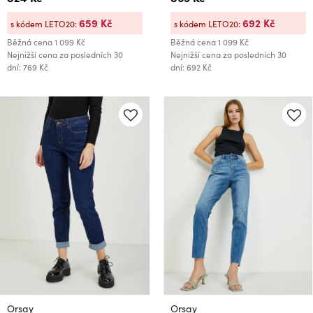
659 Kč
692 Kč
s kódem LETO20:
s kódem LETO20:
Běžná cena
1 099 Kč
Běžná cena
1 099 Kč
Nejnižší cena za posledních 30
Nejnižší cena za posledních 30
dní: 769 Kč
dní: 692 Kč
Orsay
Orsay