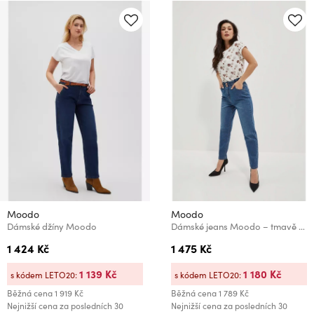
Moodo
Moodo
Dámské džíny Moodo
Dámské jeans Moodo – tmavě modré
1 424 Kč
1 475 Kč
1 139 Kč
1 180 Kč
s kódem LETO20:
s kódem LETO20:
Běžná cena
1 919 Kč
Běžná cena
1 789 Kč
Nejnižší cena za posledních 30
Nejnižší cena za posledních 30