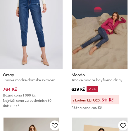
Orsay
Moodo
Tmavě modré dámské zkrácené mom fit džíny ORSAY
Tmavě modré boyfriend džíny Moodo
764 Kč
639 Kč
-19%
Běžná cena
1 099 Kč
511 Kč
s kódem LETO20:
Nejnižší cena za posledních 30
dní: 719 Kč
Běžná cena
785 Kč