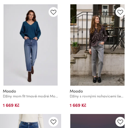
Moodo
Moodo
Džíny mom fit tmavě modré Moodo
Džíny s rovnými nohavicemi šedé Moodo
1 669 Kč
1 669 Kč