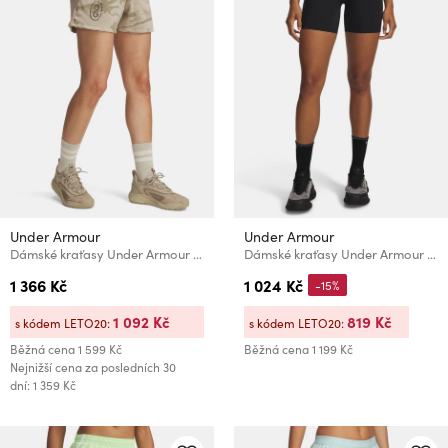
Under Armour
Under Armour
Dámské kraťasy Under Armour Pjt Rck Terry Short
Dámské kraťasy Under Armour UA Velociti 6in Fitted Short
1 366 Kč
1 024 Kč
-15%
1 092 Kč
819 Kč
s kódem LETO20:
s kódem LETO20:
Běžná cena
1 599 Kč
Běžná cena
1 199 Kč
Nejnižší cena za posledních 30
dní: 1 359 Kč