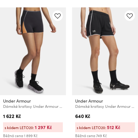
Under Armour
Under Armour
Dámské kraťasy Under Armour UA Halo Run Shorty
Dámské kraťasy Under Armour UA W Challenger Train Short
1 622 Kč
640 Kč
1 297 Kč
512 Kč
s kódem LETO20:
s kódem LETO20:
Běžná cena
1 899 Kč
Běžná cena
749 Kč