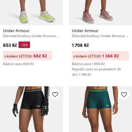
Under Armour
Under Armour
Dámské kraťasy Under Armour Tech Play Up 2in1 Shorts
Dámské kraťasy Under Armour Pjt Rck Middie Short-BLK
853 Kč
1 708 Kč
-15%
682 Kč
1 366 Kč
s kódem LETO20:
s kódem LETO20:
Běžná cena
999 Kč
Běžná cena
1 999 Kč
Nejnižší cena za posledních 30
dní: 1 799 Kč