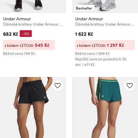
Bestseller
Under Armour
Under Armour
Dámské kraťasy Under Armour UA Fly By 3'' Shorts
Dámské kraťasy Under Armour Unstoppable Cargo Short
682 Kč
1 622 Kč
-15%
545 Kč
1 297 Kč
s kódem LETO20:
s kódem LETO20:
Běžná cena
799 Kč
Běžná cena
1 899 Kč
Nejnižší cena za posledních 30
dní: 1 471 Kč