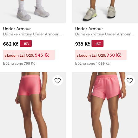
Under Armour
Under Armour
Dámské kraťasy Under Armour UA Fly By 3'' Shorts
Dámské kraťasy Under Armour UA Vanish Woven 3in Shorts
682 Kč
938 Kč
-15%
-15%
545 Kč
750 Kč
s kódem LETO20:
s kódem LETO20:
Běžná cena
799 Kč
Běžná cena
1 099 Kč