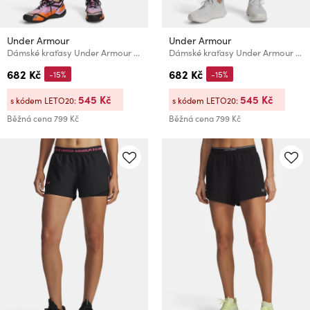
Under Armour
Under Armour
Dámské kraťasy Under Armour Tech Play Up Shorts
Dámské kraťasy Under Armour UA Fly By 3'' Shorts
682 Kč
682 Kč
-15%
-15%
545 Kč
545 Kč
s kódem LETO20:
s kódem LETO20:
Běžná cena
799 Kč
Běžná cena
799 Kč