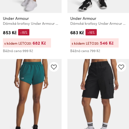
Under Armour
Under Armour
Dámské kraťasy Under Armour Tech Play Up 3in Colorblock
Dámské kraťasy Under Armour HeatGear Shorty-RED
853 Kč
683 Kč
-15%
-15%
682 Kč
546 Kč
s kódem LETO20:
s kódem LETO20:
Běžná cena
999 Kč
Běžná cena
799 Kč