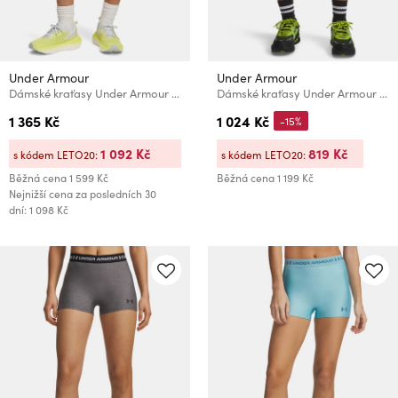
Under Armour
Under Armour
Dámské kraťasy Under Armour UA Launch Elite 4” Short
Dámské kraťasy Under Armour UA SPORT TERRY SHORT
1 365 Kč
1 024 Kč
-15%
1 092 Kč
819 Kč
s kódem LETO20:
s kódem LETO20:
Běžná cena
1 599 Kč
Běžná cena
1 199 Kč
Nejnižší cena za posledních 30
dní: 1 098 Kč