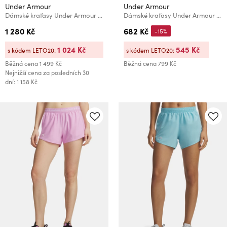
Under Armour
Under Armour
Dámské kraťasy Under Armour UA Unstoppable Utility Skirt
Dámské kraťasy Under Armour UA Fly By 3'' Shorts
1 280 Kč
682 Kč
-15%
1 024 Kč
545 Kč
s kódem LETO20:
s kódem LETO20:
Běžná cena
1 499 Kč
Běžná cena
799 Kč
Nejnižší cena za posledních 30
dní: 1 158 Kč