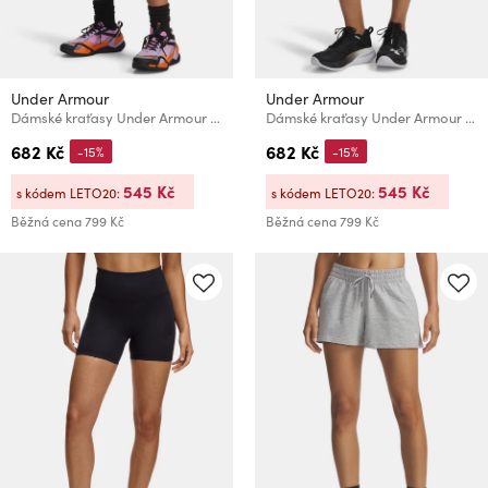
Under Armour
Under Armour
Dámské kraťasy Under Armour HeatGear Shorty
Dámské kraťasy Under Armour UA Fly By 3'' Shorts
682 Kč
682 Kč
-15%
-15%
545 Kč
545 Kč
s kódem LETO20:
s kódem LETO20:
Běžná cena
799 Kč
Běžná cena
799 Kč