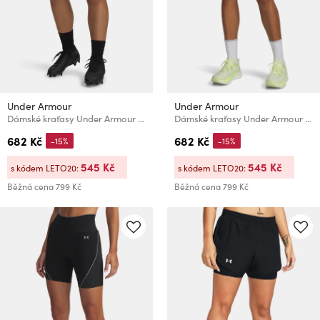
Under Armour
Under Armour
Dámské kraťasy Under Armour HeatGear Shorty
Dámské kraťasy Under Armour HeatGear Shorty-GRN
682 Kč
682 Kč
-15%
-15%
545 Kč
545 Kč
s kódem LETO20:
s kódem LETO20:
Běžná cena
799 Kč
Běžná cena
799 Kč