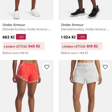
Under Armour
Under Armour
Dámské kraťasy Under Armour UA Fly By 3'' Shorts
Dámské kraťasy Under Armour UA Velociti 6in Fitted Short
682 Kč
1 024 Kč
-15%
-15%
545 Kč
819 Kč
s kódem LETO20:
s kódem LETO20:
Běžná cena
799 Kč
Běžná cena
1 199 Kč