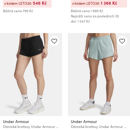
546 Kč
1 366 Kč
s kódem LETO20:
s kódem LETO20:
Běžná cena
799 Kč
Běžná cena
1 999 Kč
Nejnižší cena za posledních 30
dní: 1 547 Kč
Under Armour
Under Armour
Dámské kraťasy Under Armour UA Velociti Pro 3in Shorts
Dámské kraťasy Under Armour UA Vanish Woven 5in Shorts