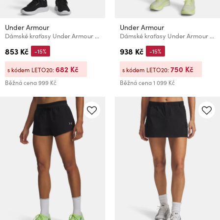
Under Armour
Under Armour
Dámské kraťasy Under Armour Tech Play Up 2in1 Shorts
Dámské kraťasy Under Armour UA Vanish Woven 5in Shorts
853 Kč
938 Kč
-15%
-15%
682 Kč
750 Kč
s kódem LETO20:
s kódem LETO20:
Běžná cena
999 Kč
Běžná cena
1 099 Kč