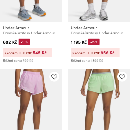
Under Armour
Under Armour
Dámské kraťasy Under Armour UA Fly By 3'' Shorts
Dámské kraťasy Under Armour Icon Flc Nov Short
682 Kč
1 195 Kč
-15%
-15%
545 Kč
956 Kč
s kódem LETO20:
s kódem LETO20:
Běžná cena
799 Kč
Běžná cena
1 399 Kč