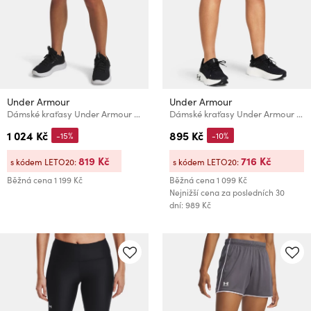
Under Armour
Under Armour
Dámské kraťasy Under Armour UA Vanish Seamless Short-BLK
Dámské kraťasy Under Armour UA Fly By 2-in-1 Shorts
1 024 Kč
895 Kč
-15%
-10%
819 Kč
716 Kč
s kódem LETO20:
s kódem LETO20:
Běžná cena
1 199 Kč
Běžná cena
1 099 Kč
Nejnižší cena za posledních 30
dní: 989 Kč