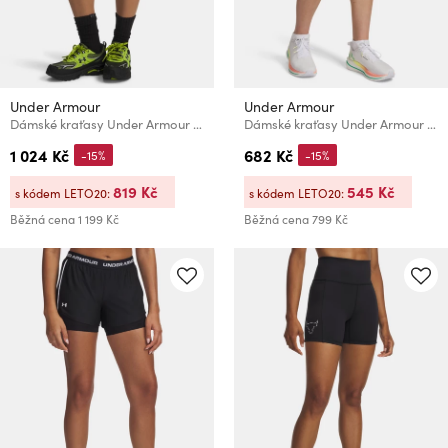
Under Armour
Under Armour
Dámské kraťasy Under Armour UA SPORT TERRY SHORT-BLK
Dámské kraťasy Under Armour Tech Play Up Shorts
1 024 Kč
682 Kč
-15%
-15%
819 Kč
545 Kč
s kódem LETO20:
s kódem LETO20:
Běžná cena
1 199 Kč
Běžná cena
799 Kč