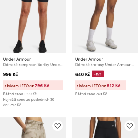
Under Armour
Under Armour
Dámské kompresní šortky Under Armour HG Armour Bike Short
Dámské kraťasy Under Armour UA W Challenger Train Short
996 Kč
640 Kč
-15%
796 Kč
512 Kč
s kódem LETO20:
s kódem LETO20:
Běžná cena
1 199 Kč
Běžná cena
749 Kč
Nejnižší cena za posledních 30
dní: 797 Kč