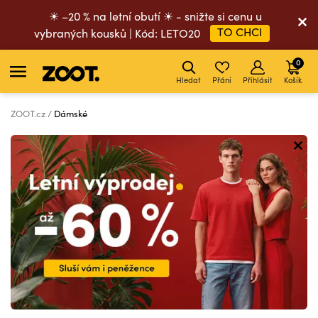
☀ –20 % na letní obutí ☀ - snižte si cenu u
TO CHCI
vybraných kousků | Kód: LETO20
0
Hledat
Přání
Přihlásit
Košík
ZOOT.cz
Dámské