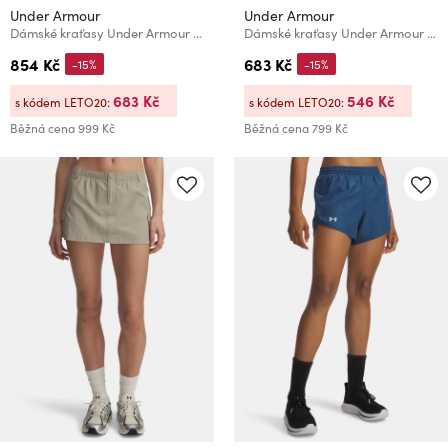
Under Armour
Under Armour
Dámské kraťasy Under Armour HeatGear Mesh Shorty
Dámské kraťasy Under Armour Tech Play Up Shorts
854 Kč
683 Kč
-15%
-15%
683 Kč
546 Kč
s kódem LETO20:
s kódem LETO20:
Běžná cena
999 Kč
Běžná cena
799 Kč