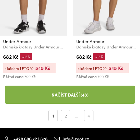
Under Armour
Under Armour
Dámské kraťasy Under Armour HeatGear Shorty
Dámské kraťasy Under Armour HeatGear Shorty
682 Kč
682 Kč
-15%
-15%
545 Kč
545 Kč
s kódem LETO20:
s kódem LETO20:
Běžná cena
799 Kč
Běžná cena
799 Kč
NAČÍST DALŠÍ (48)
1
2
…
4
+420 606 723 678
info@zoot.cz