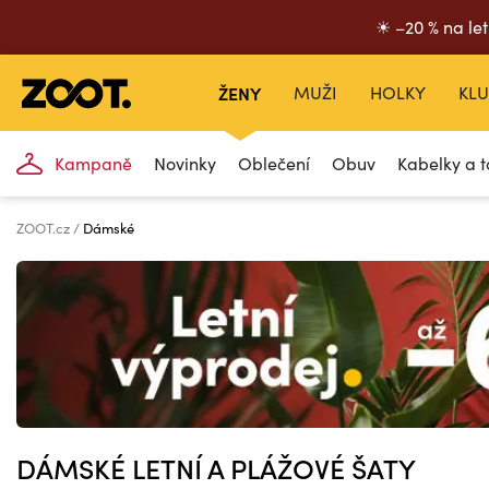
☀ –20 % na let
ŽENY
MUŽI
HOLKY
KLU
Kampaně
Novinky
Oblečení
Obuv
Kabelky a t
ZOOT.cz
Dámské
DÁMSKÉ LETNÍ A PLÁŽOVÉ ŠATY