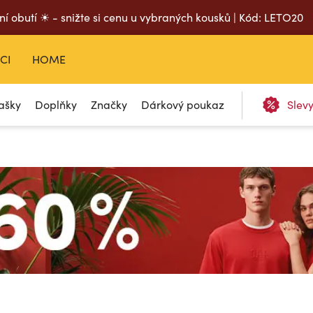
ní obutí ☀ - snižte si cenu u vybraných kousků | Kód: LETO20
CI
HOME
ašky
Doplňky
Značky
Dárkový poukaz
Slev