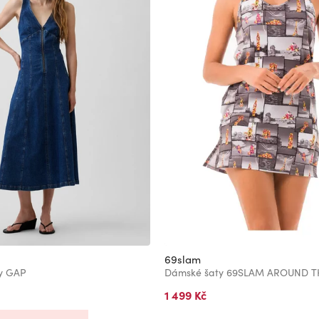
69slam
ty GAP
1 499 Kč