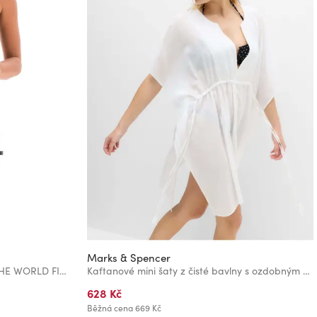
Marks & Spencer
Dámské šaty 69SLAM AROUND THE WORLD FIONA
Kaftanové mini šaty z čisté bavlny s ozdobným zavazováním Marks & Spencer bílá
628 Kč
Běžná cena
669 Kč