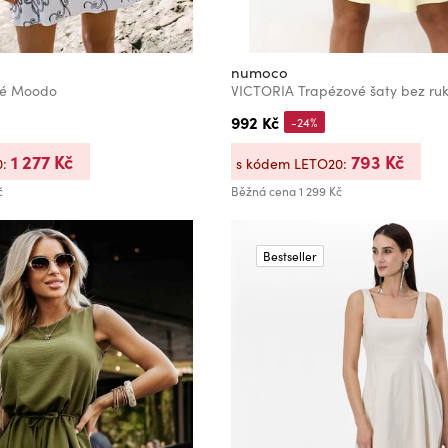
numoco
ílé Moodo
992 Kč
-24%
1 277 Kč
793 Kč
0:
s kódem LETO20:
č
Běžná cena
1 299 Kč
Bestseller