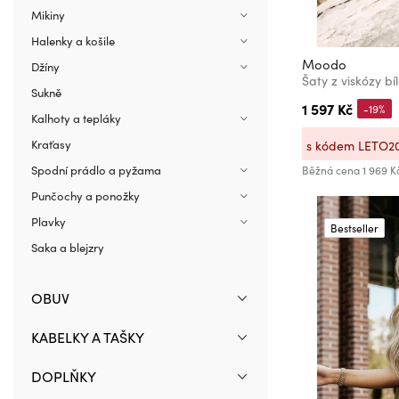
Mikiny
Halenky a košile
Moodo
Džíny
Šaty z viskózy b
Sukně
1 597 Kč
-19%
Kalhoty a tepláky
Kraťasy
s kódem LETO2
Spodní prádlo a pyžama
Běžná cena
1 969 K
Punčochy a ponožky
Plavky
Bestseller
Saka a blejzry
OBUV
KABELKY A TAŠKY
DOPLŇKY