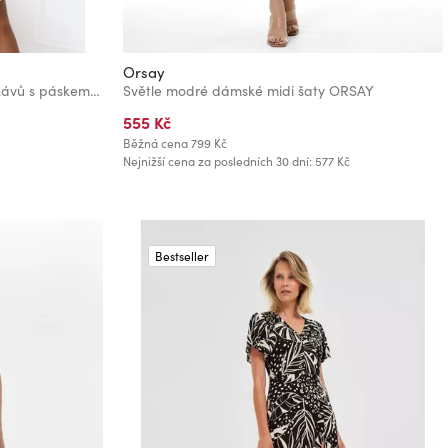
Orsay
VICTORIA Trapézové šaty bez rukávů s páskem - máslová žlutá
Světle modré dámské midi šaty ORSAY
555 Kč
Běžná cena
799 Kč
Nejnižší cena za posledních 30 dní: 577 Kč
Bestseller