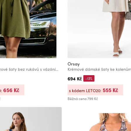
Orsay
VICTORIA Trapézové šaty bez rukávů s vázáním v pase - khaki
Krémové dámské šaty ke kolenů
694 Kč
-13%
656 Kč
555 Kč
0:
s kódem LETO20:
č
Běžná cena
799 Kč