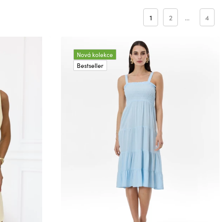
1
2
…
4
Nová kolekce
Bestseller