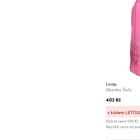
Loap
Abzoka Šaty
403 Kč
s kódem LETO2
Běžná cena
599 Kč
Nejnižší cena za pos