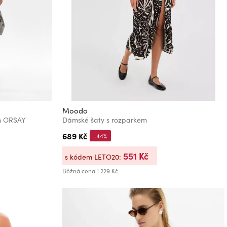
Moodo
m ORSAY
Dámské šaty s rozparkem
689 Kč
-44%
551 Kč
s kódem LETO20:
Běžná cena
1 229 Kč