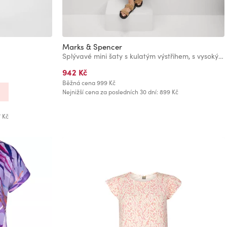
Marks & Spencer
Splývavé mini šaty s kulatým výstřihem, s vysokým obsahem lnu Marks & Spencer bílá
942 Kč
Běžná cena
999 Kč
Nejnižší cena za posledních 30 dní: 899 Kč
7 Kč