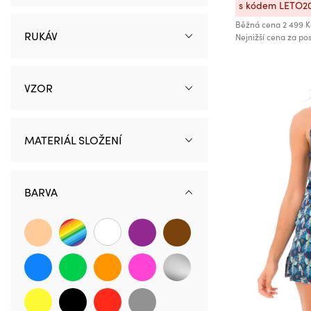
s kódem LETO2
12
Běžná cena
2 499 K
14
RUKÁV
Nejnižší cena za pos
16
18
VZOR
20
22
34
MATERIÁL SLOŽENÍ
36
38
BARVA
40
42
44
46
48
50