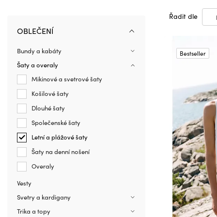
Řadit dle
OBLEČENÍ
Bundy a kabáty
Bestseller
Šaty a overaly
Mikinové a svetrové šaty
Košilové šaty
Dlouhé šaty
Společenské šaty
Letní a plážové šaty
Šaty na denní nošení
Overaly
Vesty
Svetry a kardigany
Trika a topy