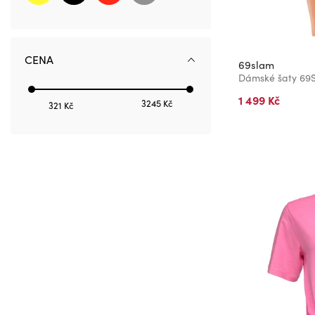
6 REG
8 REG
10 REG
CENA
69slam
12 REG
Dámské šaty 69
14 REG
1 499 Kč
3245 Kč
321 Kč
16 REG
18 REG
20 REG
22 REG