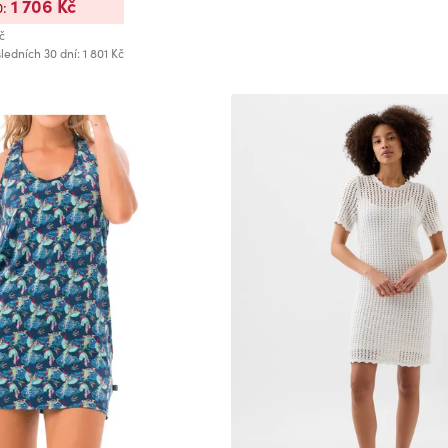
1 706 Kč
0:
č
ledních 30 dní: 1 801 Kč