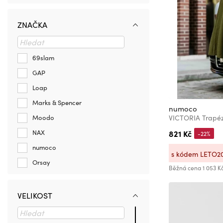
ZNAČKA
69slam
GAP
Loap
Marks & Spencer
numoco
Moodo
821 Kč
NAX
-22%
numoco
s kódem LETO2
Orsay
Běžná cena
1 053 K
VELIKOST