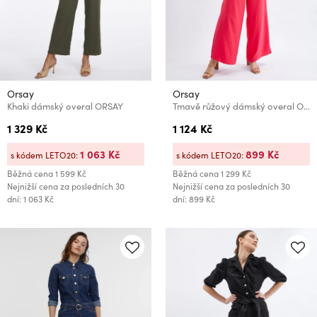
Orsay
Orsay
Khaki dámský overal ORSAY
Tmavě růžový dámský overal ORSAY
1 329 Kč
1 124 Kč
1 063 Kč
899 Kč
s kódem LETO20:
s kódem LETO20:
Běžná cena
1 599 Kč
Běžná cena
1 299 Kč
Nejnižší cena za posledních 30
Nejnižší cena za posledních 30
dní: 1 063 Kč
dní: 899 Kč