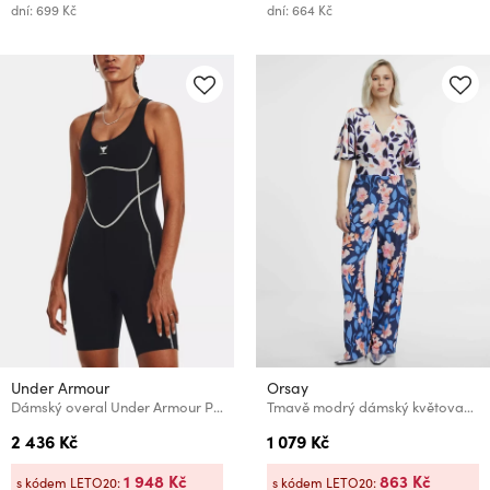
dní: 699 Kč
dní: 664 Kč
Under Armour
Orsay
Dámský overal Under Armour Pjt Rock Bodysuit
Tmavě modrý dámský květovaný overal ORSAY
2 436 Kč
1 079 Kč
1 948 Kč
863 Kč
s kódem LETO20:
s kódem LETO20: