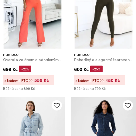
numoco
numoco
Overal s volánem a odhalenými rameny - broskev
Pohodlný a elegantní žebrovaný dámský overal s výstřihem - khaki
699 Kč
600 Kč
-22%
-25%
559 Kč
480 Kč
s kódem LETO20:
s kódem LETO20:
Běžná cena
899 Kč
Běžná cena
799 Kč