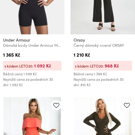
Under Armour
Orsay
Dámské body Under Armour Motion Shorts Bodysuit-BLK
Černý dámský overal ORSAY
1 365 Kč
1 210 Kč
1 092 Kč
968 Kč
s kódem LETO20:
s kódem LETO20:
Běžná cena
1 599 Kč
Běžná cena
1 399 Kč
Nejnižší cena za posledních 30
Nejnižší cena za posledních 30
dní: 1 092 Kč
dní: 815 Kč