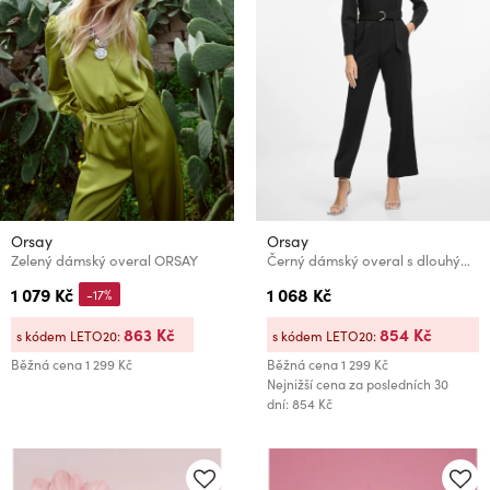
Orsay
Orsay
Zelený dámský overal ORSAY
Černý dámský overal s dlouhým rukávem ORSAY
1 079 Kč
1 068 Kč
-17%
863 Kč
854 Kč
s kódem LETO20:
s kódem LETO20:
Běžná cena
1 299 Kč
Běžná cena
1 299 Kč
Nejnižší cena za posledních 30
dní: 854 Kč