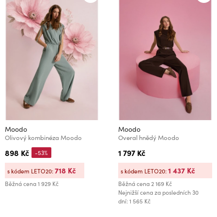
Moodo
Moodo
Olivový kombinéza Moodo
Overal hnědý Moodo
898 Kč
1 797 Kč
-53%
718 Kč
1 437 Kč
s kódem LETO20:
s kódem LETO20:
Běžná cena
1 929 Kč
Běžná cena
2 169 Kč
Nejnižší cena za posledních 30
dní: 1 565 Kč