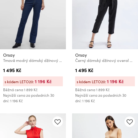
Orsay
Orsay
Tmavě modrý dámský džínový overal ORSAY
Černý dámský džínový overal ORSAY
1 495 Kč
1 495 Kč
1 196 Kč
1 196 Kč
s kódem LETO20:
s kódem LETO20:
Běžná cena
1 899 Kč
Běžná cena
1 899 Kč
Nejnižší cena za posledních 30
Nejnižší cena za posledních 30
dní: 1 196 Kč
dní: 1 196 Kč