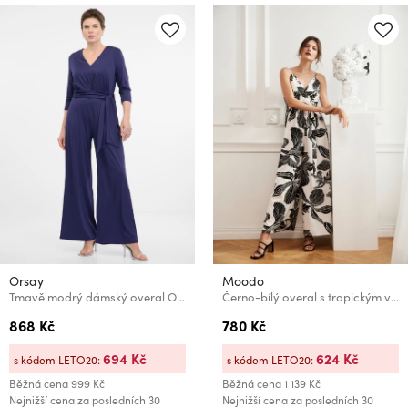
Orsay
Moodo
Tmavě modrý dámský overal ORSAY
Černo-bílý overal s tropickým vzorem Moodo
868 Kč
780 Kč
694 Kč
624 Kč
s kódem LETO20:
s kódem LETO20:
Běžná cena
999 Kč
Běžná cena
1 139 Kč
Nejnižší cena za posledních 30
Nejnižší cena za posledních 30