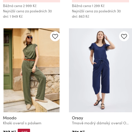
Běžná cena
2 999 Kč
Běžná cena
1 299 Kč
Nejnižší cena za posledních 30
Nejnižší cena za posledních 30
dní: 1 949 Kč
dní: 863 Kč
Moodo
Orsay
Khaki overal s páskem
Tmavě modrý dámský overal ORSAY
737 Kč
761 Kč
-50%