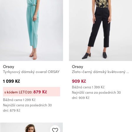
Orsay
Orsay
Tyrkysový dámský overal ORSAY
Zlato-černý dámský květovaný overal ORSAY
1 099 Kč
909 Kč
Běžná cena
1 399 Kč
879 Kč
s kódem LETO20:
Nejnižší cena za posledních 30
dní: 909 Kč
Běžná cena
1 299 Kč
Nejnižší cena za posledních 30
dní: 879 Kč