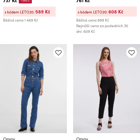
589 Kč
608 Kč
s kódem LETO20:
s kódem LETO20:
Běžná cena
1 469 Kč
Běžná cena
899 Kč
Nejnižší cena za posledních 30
dní: 609 Kč
Orsay
Orsay