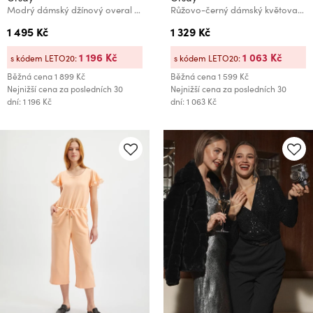
Modrý dámský džínový overal ORSAY
Růžovo-černý dámský květovaný overal ORSAY
1 495 Kč
1 329 Kč
1 196 Kč
1 063 Kč
s kódem LETO20:
s kódem LETO20:
Běžná cena
1 899 Kč
Běžná cena
1 599 Kč
Nejnižší cena za posledních 30
Nejnižší cena za posledních 30
dní: 1 196 Kč
dní: 1 063 Kč