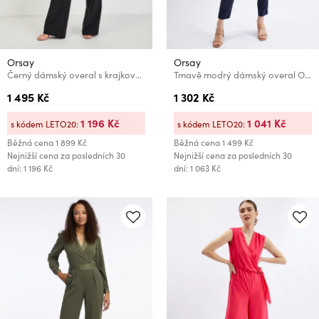
Orsay
Orsay
Černý dámský overal s krajkovým detailem ORSAY
Tmavě modrý dámský overal ORSAY
1 495 Kč
1 302 Kč
1 196 Kč
1 041 Kč
s kódem LETO20:
s kódem LETO20:
Běžná cena
1 899 Kč
Běžná cena
1 499 Kč
Nejnižší cena za posledních 30
Nejnižší cena za posledních 30
dní: 1 196 Kč
dní: 1 063 Kč