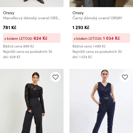
Orsay
Orsay
Meruňkový dámský overal ORSAY
Černý dámský overal ORSAY
781 Kč
1 293 Kč
624 Kč
1 034 Kč
s kódem LETO20:
s kódem LETO20:
Běžná cena
899 Kč
Běžná cena
1 499 Kč
Nejnižší cena za posledních 30
Nejnižší cena za posledních 30
dní: 629 Kč
dní: 1 034 Kč