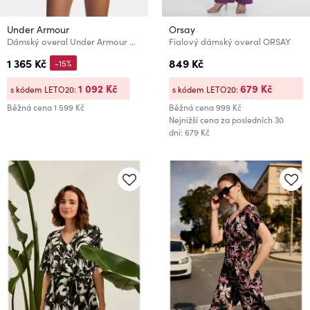
Under Armour
Orsay
Dámský overal Under Armour Motion Shorts Bodysuit
Fialový dámský overal ORSAY
1 365 Kč
849 Kč
-15%
1 092 Kč
679 Kč
s kódem LETO20:
s kódem LETO20:
Běžná cena
1 599 Kč
Běžná cena
999 Kč
Nejnižší cena za posledních 30
dní: 679 Kč