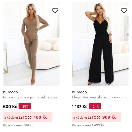
numoco
numoco
Pohodlný a elegantní žebrovaný dámský overal s výstřihem - mocha mousse
Elegantní overal s zavinovacím výstřihem, širokými nohavicemi a páskem
600 Kč
1 137 Kč
-25%
-24%
480 Kč
909 Kč
s kódem LETO20:
s kódem LETO20:
Běžná cena
799 Kč
Běžná cena
1 499 Kč