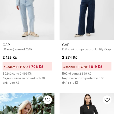
GAP
GAP
Džínový overal GAP
Džínový cargo overal Utility Gap
2 133 Kč
2 274 Kč
1 706 Kč
1 819 Kč
s kódem LETO20:
s kódem LETO20:
Běžná cena
2 499 Kč
Běžná cena
2 699 Kč
Nejnižší cena za posledních 30
Nejnižší cena za posledních 30
dní: 1 749 Kč
dní: 1 819 Kč