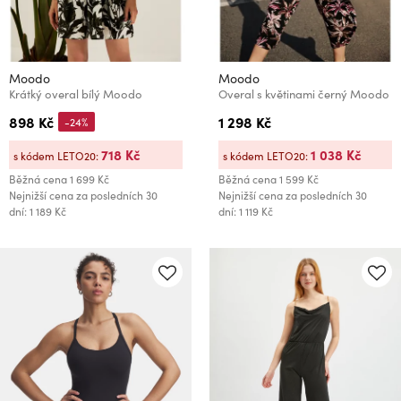
Moodo
Moodo
Krátký overal bílý Moodo
Overal s květinami černý Moodo
898 Kč
1 298 Kč
-24%
718 Kč
1 038 Kč
s kódem LETO20:
s kódem LETO20:
Běžná cena
1 699 Kč
Běžná cena
1 599 Kč
Nejnižší cena za posledních 30
Nejnižší cena za posledních 30
dní: 1 189 Kč
dní: 1 119 Kč