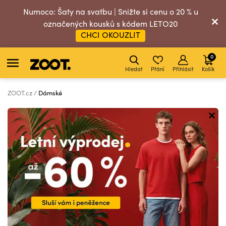
Numoco: Šaty na svatbu | Snižte si cenu o 20 % u
označených kousků s kódem LETO20
CHCI OKOUZLIT
0
Hledat
Přání
Přihlásit
Košík
ZOOT.cz
Dámské