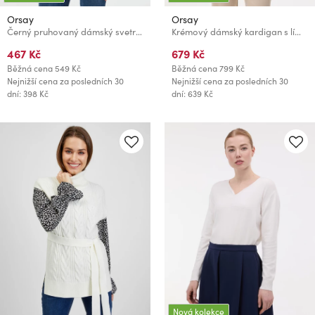
Orsay
Orsay
Černý pruhovaný dámský svetr ORSAY
Krémový dámský kardigan s límečkem ORSAY
467 Kč
679 Kč
Běžná cena
549 Kč
Běžná cena
799 Kč
Nejnižší cena za posledních 30
Nejnižší cena za posledních 30
dní: 398 Kč
dní: 639 Kč
Nová kolekce