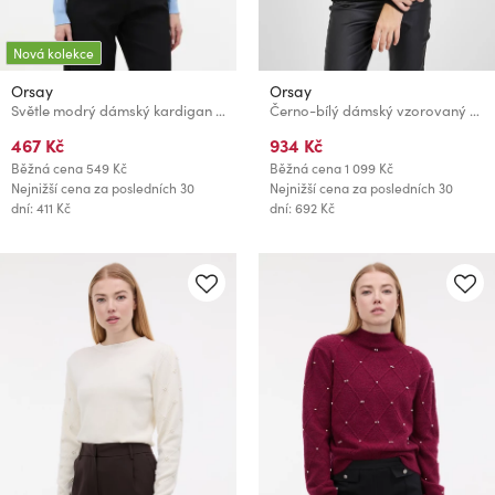
Nová kolekce
Orsay
Orsay
Světle modrý dámský kardigan ORSAY
Černo-bílý dámský vzorovaný svetr ORSAY
467 Kč
934 Kč
Běžná cena
549 Kč
Běžná cena
1 099 Kč
Nejnižší cena za posledních 30
Nejnižší cena za posledních 30
dní: 411 Kč
dní: 692 Kč