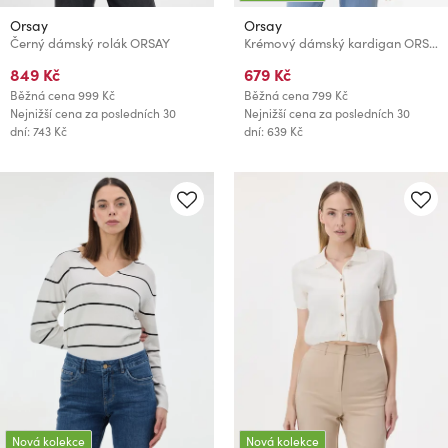
Orsay
Orsay
Černý dámský rolák ORSAY
Krémový dámský kardigan ORSAY
849 Kč
679 Kč
Běžná cena
999 Kč
Běžná cena
799 Kč
Nejnižší cena za posledních 30
Nejnižší cena za posledních 30
dní: 743 Kč
dní: 639 Kč
Nová kolekce
Nová kolekce