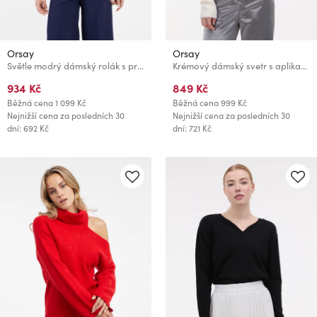
Orsay
Orsay
Světle modrý dámský rolák s průstřihem ORSAY
Krémový dámský svetr s aplikací ORSAY
934 Kč
849 Kč
Běžná cena
1 099 Kč
Běžná cena
999 Kč
Nejnižší cena za posledních 30
Nejnižší cena za posledních 30
dní: 692 Kč
dní: 721 Kč