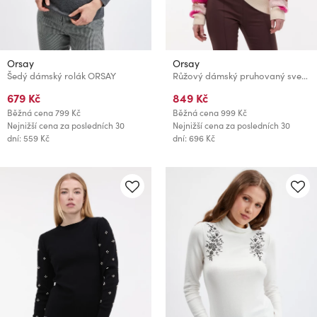
Orsay
Orsay
Šedý dámský rolák ORSAY
Růžový dámský pruhovaný svetr ORSAY
679 Kč
849 Kč
Běžná cena
799 Kč
Běžná cena
999 Kč
Nejnižší cena za posledních 30
Nejnižší cena za posledních 30
dní: 559 Kč
dní: 696 Kč