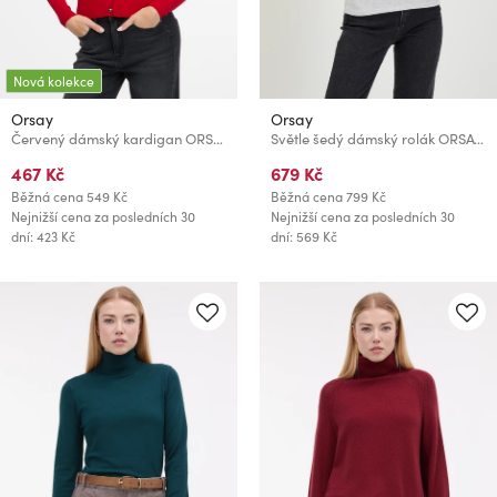
Nová kolekce
Orsay
Orsay
Červený dámský kardigan ORSAY
Světle šedý dámský rolák ORSAY Pilou
467 Kč
679 Kč
Běžná cena
549 Kč
Běžná cena
799 Kč
Nejnižší cena za posledních 30
Nejnižší cena za posledních 30
dní: 423 Kč
dní: 569 Kč