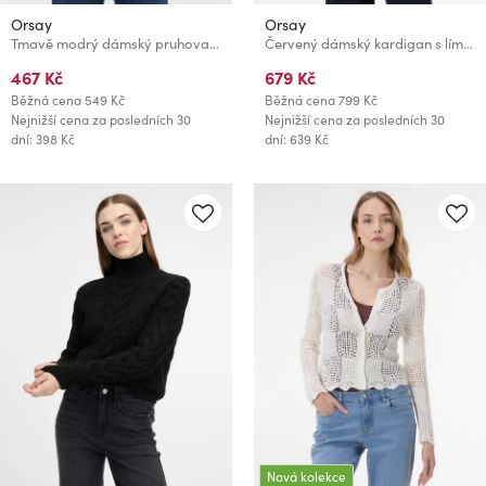
Orsay
Orsay
Tmavě modrý dámský pruhovaný svetr ORSAY
Červený dámský kardigan s límečkem ORSAY
467 Kč
679 Kč
Běžná cena
549 Kč
Běžná cena
799 Kč
Nejnižší cena za posledních 30
Nejnižší cena za posledních 30
dní: 398 Kč
dní: 639 Kč
Nová kolekce