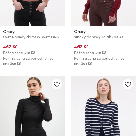
Orsay
Orsay
Světle hnědý dámský svetr ORSAY
Vínový dámský rolák ORSAY
467 Kč
467 Kč
Běžná cena
549 Kč
Běžná cena
549 Kč
Nejnižší cena za posledních 30
Nejnižší cena za posledních 30
dní: 389 Kč
dní: 384 Kč