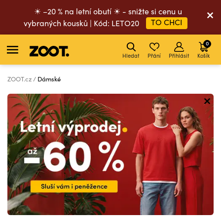
☀ –20 % na letní obutí ☀ - snižte si cenu u
TO CHCI
vybraných kousků | Kód: LETO20
0
Hledat
Přání
Přihlásit
Košík
ZOOT.cz
Dámské