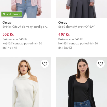
Nová kolekce
Orsay
Orsay
Světle růžový dámský kardigan ORSAY
Šedý dámský svetr ORSAY
552 Kč
467 Kč
Běžná cena
649 Kč
Běžná cena
549 Kč
Nejnižší cena za posledních 30
Nejnižší cena za posledních 30
dní: 464 Kč
dní: 389 Kč