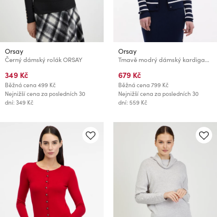
Orsay
Orsay
Černý dámský rolák ORSAY
Tmavě modrý dámský kardigan ORSAY
349 Kč
679 Kč
Běžná cena
499 Kč
Běžná cena
799 Kč
Nejnižší cena za posledních 30
Nejnižší cena za posledních 30
dní: 349 Kč
dní: 559 Kč