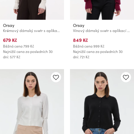
Orsay
Orsay
Krémový dámský svetr s aplikací ORSAY
Vínový dámský svetr s aplikací ORSAY
679 Kč
849 Kč
Běžná cena
799 Kč
Běžná cena
999 Kč
Nejnižší cena za posledních 30
Nejnižší cena za posledních 30
dní: 577 Kč
dní: 721 Kč