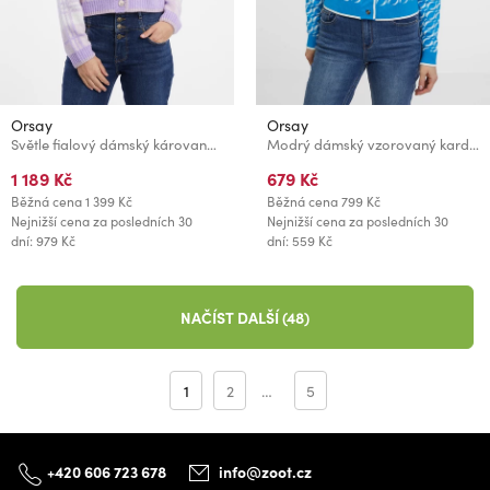
Orsay
Orsay
Světle fialový dámský károvaný kardigan ORSAY
Modrý dámský vzorovaný kardigan ORSAY
1 189 Kč
679 Kč
Běžná cena
1 399 Kč
Běžná cena
799 Kč
Nejnižší cena za posledních 30
Nejnižší cena za posledních 30
dní: 979 Kč
dní: 559 Kč
NAČÍST DALŠÍ (48)
1
2
…
5
+420 606 723 678
info@zoot.cz