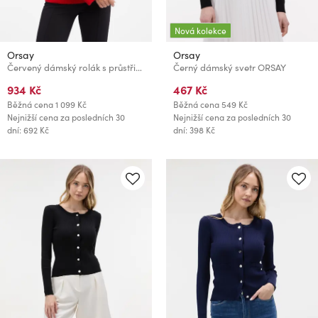
Nová kolekce
Orsay
Orsay
Červený dámský rolák s průstřihem ORSAY
Černý dámský svetr ORSAY
934 Kč
467 Kč
Běžná cena
1 099 Kč
Běžná cena
549 Kč
Nejnižší cena za posledních 30
Nejnižší cena za posledních 30
dní: 692 Kč
dní: 398 Kč