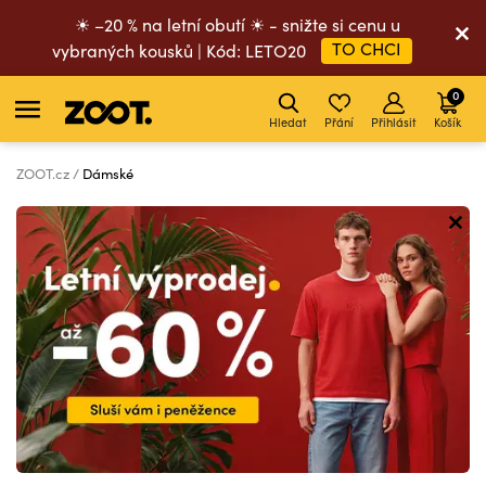
☀ –20 % na letní obutí ☀ - snižte si cenu u
TO CHCI
vybraných kousků | Kód: LETO20
0
Hledat
Přání
Přihlásit
Košík
ZOOT.cz
Dámské