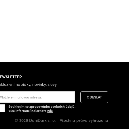
EWSLETTER
xkluzivní nabídky, novinky, slevy.
Souhlasím se zpracováním osobních údajů.
Více informací naleznete
zde
© 2026 DaniDarx s.r.o. - Všechna práva vyhrazena