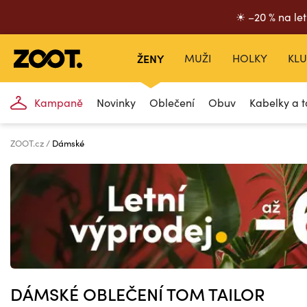
☀ –20 % na let
ŽENY
MUŽI
HOLKY
KLU
Kampaně
Novinky
Oblečení
Obuv
Kabelky a t
ZOOT.cz
Dámské
DÁMSKÉ OBLEČENÍ TOM TAILOR