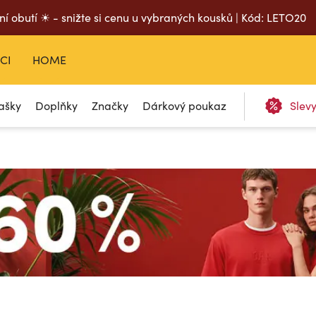
ní obutí ☀ - snižte si cenu u vybraných kousků | Kód: LETO20
CI
HOME
ašky
Doplňky
Značky
Dárkový poukaz
Slev