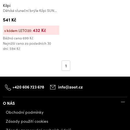
Kilpi
Dětské sluneční brýle Kilpi SUNDS-J Světle zelená
541 Kč
432 Kč
s kódem LETO20:
Běžná cena
699 Kč
Nejnižší cena za posledních 30
dní: 594 Kč
1
+420 606 723 678
info@zoot.cz
O NÁS
Obchodní podmínky
Zásady použití cookies