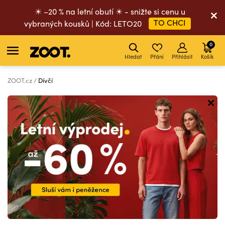
☀ –20 % na letní obutí ☀ - snižte si cenu u
TO CHCI
vybraných kousků | Kód: LETO20
0
Hledat
Přání
Přihlásit
Košík
ZOOT.cz
Dívčí