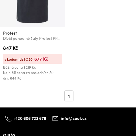
Protest
Dívčí pohodlné šaty Protest PRTBEACHY JR
847 Kč
677 Kč
s kódem LETO20:
Běžná cena
1 219 Kč
Nejnižší cena za posledních 30
dní: 844 Kč
1
+420 606 723 678
info@zoot.cz
O NÁS