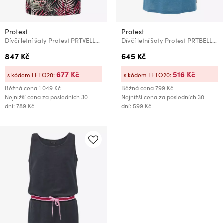
Protest
Protest
Dívčí letní šaty Protest PRTVELLAI JR
Dívčí letní šaty Protest PRTBELLA JR
847 Kč
645 Kč
677 Kč
516 Kč
s kódem LETO20:
s kódem LETO20:
Běžná cena
1 049 Kč
Běžná cena
799 Kč
Nejnižší cena za posledních 30
Nejnižší cena za posledních 30
dní: 789 Kč
dní: 599 Kč