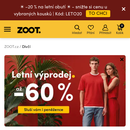
☀ –20 % na letní obutí ☀ - snižte si cenu u
TO CHCI
vybraných kousků | Kód: LETO20
0
Hledat
Přání
Přihlásit
Košík
ZOOT.cz
Dívčí