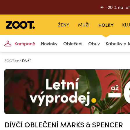
☀ –20 % na let
ŽENY
MUŽI
HOLKY
KLU
Kampaně
Novinky
Oblečení
Obuv
Kabelky a t
ZOOT.cz
Dívčí
DÍVČÍ OBLEČENÍ MARKS & SPENCER