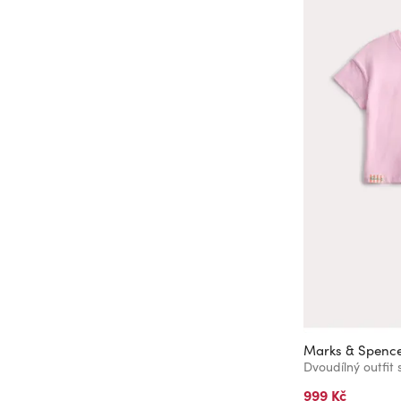
6-7 Y
7-8 Y
9-10Y
8+-12
12+3+
8-9 Y
Marks & Spenc
999 Kč