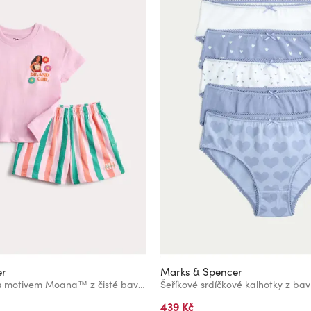
er
Marks & Spencer
Dvoudílný outfit s motivem Moana™ z čisté bavlny (2–8 let) Marks & Spencer růžová
439 Kč