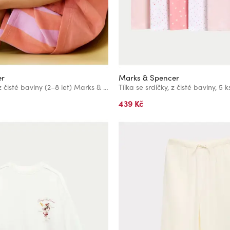
er
Marks & Spencer
Tričko s kapsou, z čisté bavlny (2–8 let) Marks & Spencer oranžová
439 Kč