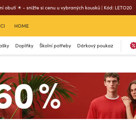
ní obutí ☀ - snižte si cenu u vybraných kousků | Kód: LETO20
CI
HOME
ašky
Doplňky
Školní potřeby
Dárkový poukaz