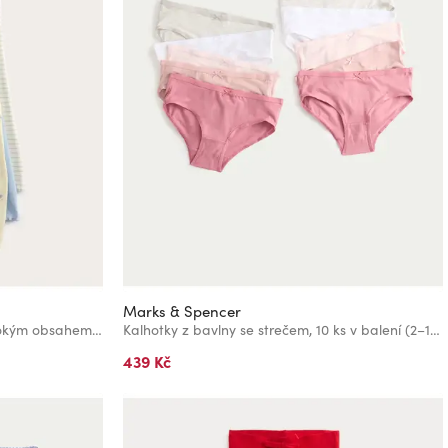
Marks & Spencer
Květované legíny s proužky a vysokým obsahem bavlny, 3 ks (2–8 let) Marks & Spencer žlutá
Kalhotky z bavlny se strečem, 10 ks v balení (2–14 let) Marks & Spencer vícebarevná
439 Kč