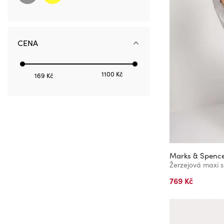
4-5 let
5-6 let
6-7 let
CENA
7-8 let
8-9 let
1100 Kč
169 Kč
9-10 let
9-11 let
10-11 let
11-12 let
12-13 let
Marks & Spenc
13-14 let
2-3 Y
769 Kč
3-4 Y
4-5 Y
5-6 Y