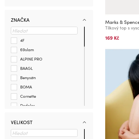
ZNAČKA
Marks & Spenc
169 Kč
4F
69slam
ALPINE PRO
BAAGL
Benysøn
BOMA
Cornette
Dedoles
DIM
VELIKOST
Endurance
GAP