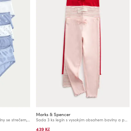
Marks & Spencer
Šeříkové srdíčkové kalhotky z bavlny se strečem, 10 ks v balení (2–14 let) Marks & Spencer fialová
Sada 3 ks legín s vysokým obsahem bavlny a pobřežním motivem (2–8 let) Marks & Spencer růžová
439 Kč