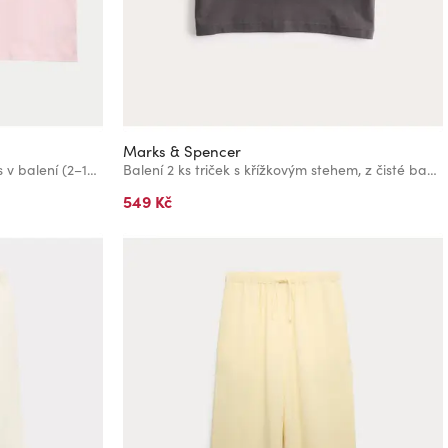
Marks & Spencer
Tílka se srdíčky, z čisté bavlny, 5 ks v balení (2–14 let) Marks & Spencer růžová
Balení 2 ks triček s křížkovým stehem, z čisté bavlny (2–8 let) Marks & Spencer vícebarevná
549 Kč