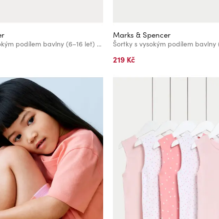
er
Marks & Spencer
Tílkový top s vysokým podílem bavlny (6–16 let) Marks & Spencer bílá
219 Kč