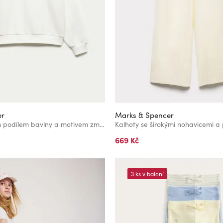
er
Marks & Spencer
Mikina s vysokým podílem bavlny a motivem zmrzliny (6–16 let) Marks & Spencer smetanová
669 Kč
3 ks v balení