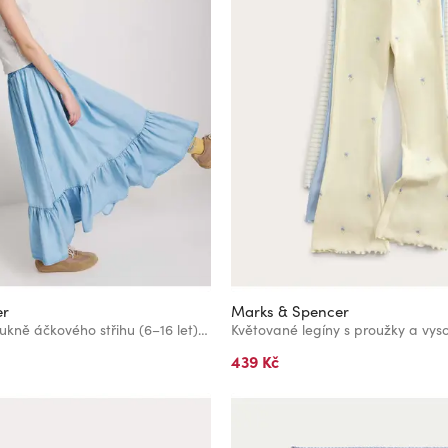
er
Marks & Spencer
Žerzejová maxi sukně áčkového střihu (6–16 let) Marks & Spencer námořnická modrá
439 Kč