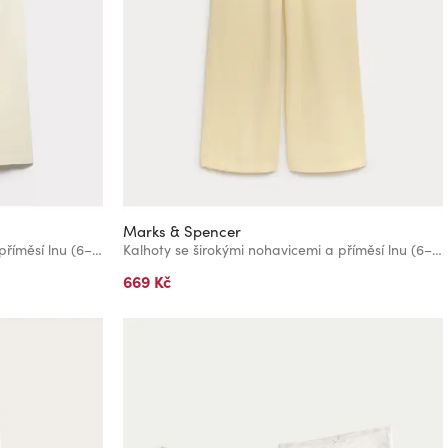
Marks & Spencer
Kalhoty se širokými nohavicemi a příměsí lnu (6–16 let) Marks & Spencer smetanová
Kalhoty se širokými nohavicemi a příměsí lnu (6–16 let) Marks & Spencer žlutá
669 Kč