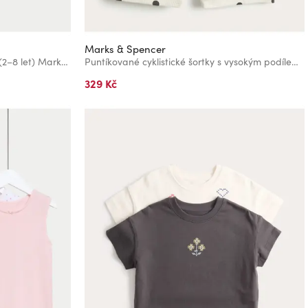
Marks & Spencer
Šortky s vysokým podílem bavlny (2–8 let) Marks & Spencer růžová
Puntíkované cyklistické šortky s vysokým podílem bavlny, 3 ks (2–8 let) Marks & Spencer smetanová
329 Kč