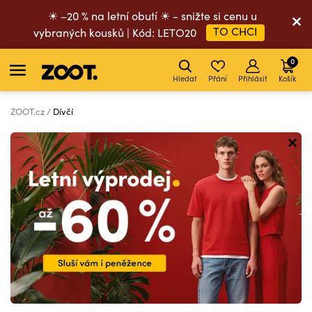
☀ –20 % na letní obutí ☀ - snižte si cenu u
TO CHCI
vybraných kousků | Kód: LETO20
0
Hledat
Přání
Přihlásit
Košík
ZOOT.cz
Dívčí