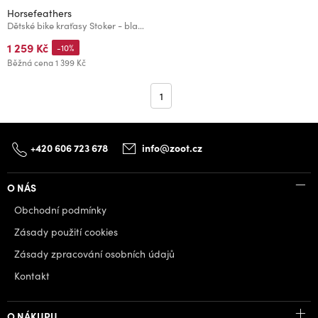
Horsefeathers
Dětské bike kraťasy Stoker - black
1 259 Kč
-10%
Běžná cena
1 399 Kč
1
+420 606 723 678
info@zoot.cz
O NÁS
Obchodní podmínky
Zásady použití cookies
Zásady zpracování osobních údajů
Kontakt
O NÁKUPU