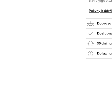
5,info@gap.c
Pokyny k údrž
Doprava
Dostupno
30 dní na
Dotaz na