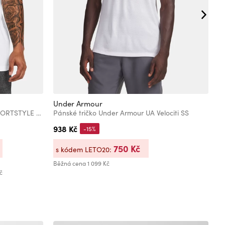
Under Armour
U
Pánské tričko Under Armour UA SPORTSTYLE LOGO UPDATE SS
Pánské tričko Under Armour UA Velociti SS
938 Kč
8
-15%
750 Kč
s kódem LETO20:
s
Běžná cena
1 099 Kč
Bě
č
Ne