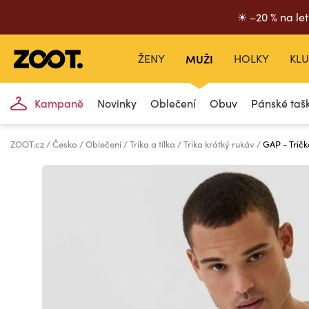
☀ –20 % na let
ŽENY
MUŽI
HOLKY
KLU
Kampaně
Novinky
Oblečení
Obuv
Pánské taš
ZOOT.cz
Česko
Oblečení
Trika a tílka
Trika krátký rukáv
GAP - Trič