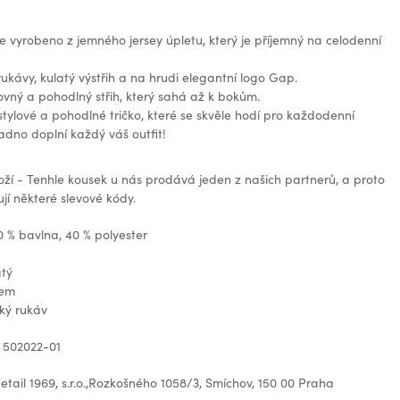
 je vyrobeno z jemného jersey úpletu, který je příjemný na celodenní
ukávy, kulatý výstřih a na hrudi elegantní logo Gap.
ovný a pohodlný střih, který sahá až k bokům.
tylové a pohodlné tričko, které se skvěle hodí pro každodenní
adno doplní každý váš outfit!
oží - Tenhle kousek u nás prodává jeden z našich partnerů, a proto
jí některé slevové kódy.
0 % bavlna, 40 % polyester
atý
gem
ký rukáv
 502022-01
tail 1969, s.r.o.,Rozkošného 1058/3, Smíchov, 150 00 Praha