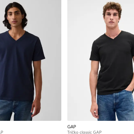
GAP
AP
Tričko classic GAP