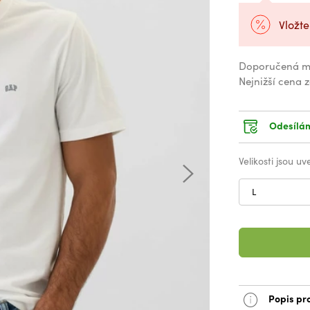
Vložte
Doporučená m
Nejnižší cena 
Odesílám
Velikosti jsou u
L
Popis pr