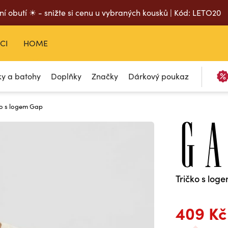
ní obutí ☀ - snižte si cenu u vybraných kousků | Kód: LETO20
CI
HOME
ky a batohy
Doplňky
Značky
Dárkový poukaz
ko s logem Gap
Tričko s log
409 Kč