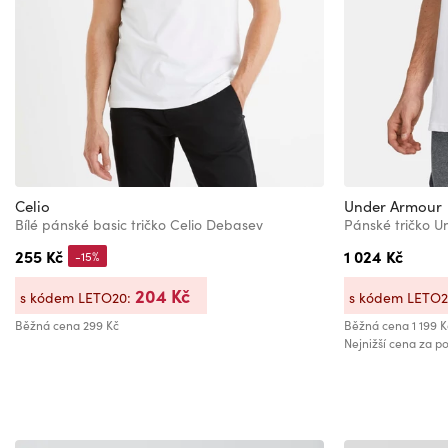
Celio
Under Armour
Bílé pánské basic tričko Celio Debasev
255 Kč
1 024 Kč
-15%
204 Kč
s kódem LETO20:
s kódem LETO
Běžná cena
299 Kč
Běžná cena
1 199 K
Nejnižší cena za po