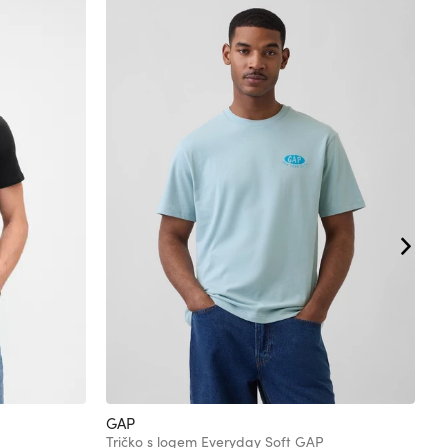
GAP
G
Tričko s logem Everyday Soft GAP
T