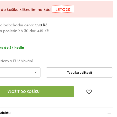
LETO20
 do košíku kliknutím na kód
aloobchodní cena:
599 Kč
za posledních 30 dní:
419 Kč
e do 24 hodin
vedeny v EU číslování.
Tabulka velikostí
VLOŽIT DO KOŠÍKU
oduktu