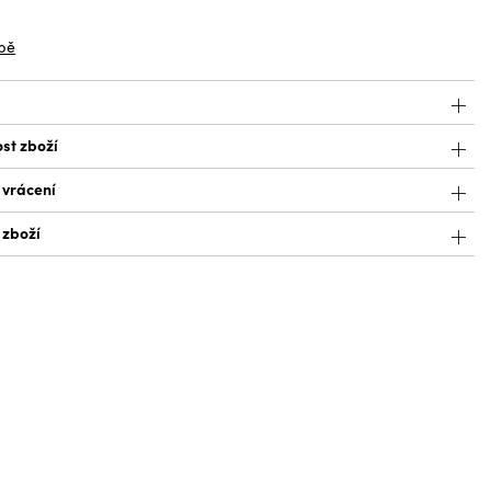
z
bě
st zboží
 vrácení
 zboží