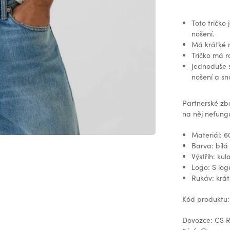
Toto tričko
nošení.
Má krátké r
Tričko má r
Jednoduše s
nošení a sn
Partnerské zb
na něj nefungu
Materiál: 6
Barva: bílá
Výstřih: kul
Logo: S lo
Rukáv: krát
Kód produktu:
Dovozce: CS Re