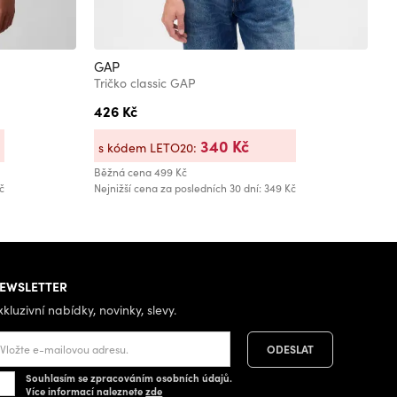
GAP
G
Tričko classic GAP
T
426 Kč
4
340 Kč
s kódem LETO20:
s
Běžná cena
499 Kč
Bě
č
Nejnižší cena za posledních 30 dní: 349 Kč
Ne
EWSLETTER
xkluzivní nabídky, novinky, slevy.
Souhlasím se zpracováním osobních údajů.
Více informací naleznete
zde