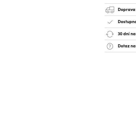
Doprava
Dostupno
30 dní na
Dotaz na