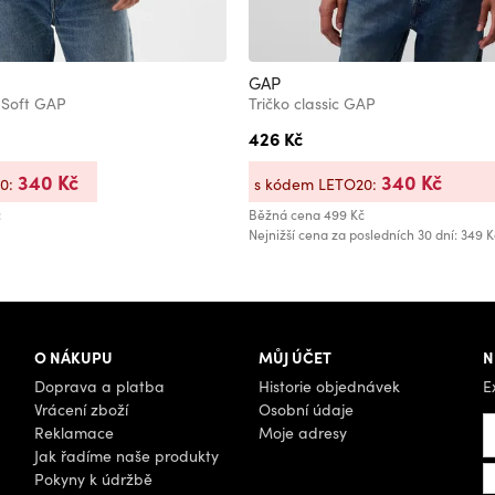
GAP
 Soft GAP
Tričko classic GAP
426 Kč
340 Kč
340 Kč
20:
s kódem LETO20:
č
Běžná cena
499 Kč
Nejnižší cena za posledních 30 dní: 349 K
O NÁKUPU
MŮJ ÚČET
N
Doprava a platba
Historie objednávek
E
Vrácení zboží
Osobní údaje
Reklamace
Moje adresy
Jak řadíme naše produkty
Pokyny k údržbě