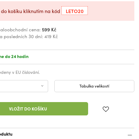
LETO20
 do košíku kliknutím na kód
aloobchodní cena:
599 Kč
za posledních 30 dní:
419 Kč
e do 24 hodin
vedeny v EU číslování.
Tabulka velikostí
VLOŽIT DO KOŠÍKU
oduktu