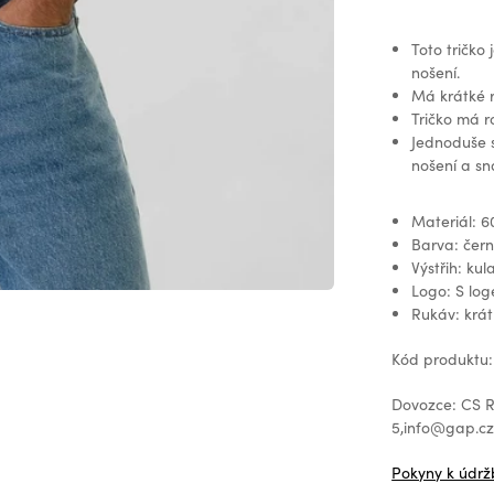
Toto tričko
nošení.
Má krátké r
Tričko má r
Jednoduše s
nošení a sn
Materiál: 6
Barva: čer
Výstřih: kul
Logo: S lo
Rukáv: krát
Kód produktu:
Dovozce: CS Re
5,info@gap.c
Pokyny k údrž