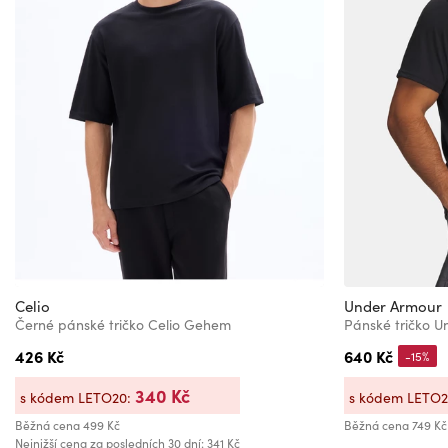
Celio
Under Armour
Černé pánské tričko Celio Gehem
Pánské tričko 
426 Kč
640 Kč
-15%
340 Kč
s kódem LETO20:
s kódem LETO
Běžná cena
499 Kč
Běžná cena
749 Kč
Nejnižší cena za posledních 30 dní: 341 Kč