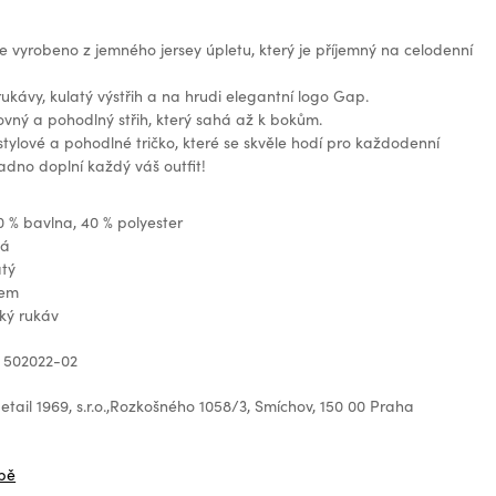
 je vyrobeno z jemného jersey úpletu, který je příjemný na celodenní
ukávy, kulatý výstřih a na hrudi elegantní logo Gap.
ovný a pohodlný střih, který sahá až k bokům.
tylové a pohodlné tričko, které se skvěle hodí pro každodenní
adno doplní každý váš outfit!
0 % bavlna, 40 % polyester
ná
atý
gem
ký rukáv
 502022-02
tail 1969, s.r.o.,Rozkošného 1058/3, Smíchov, 150 00 Praha
z
bě