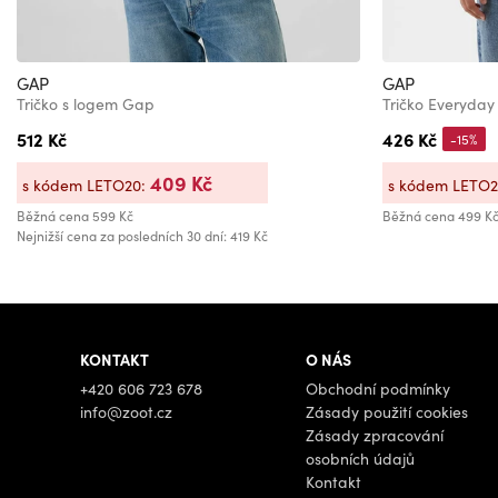
GAP
GAP
Tričko s logem Gap
Tričko Everyday
512 Kč
426 Kč
-15%
409 Kč
s kódem LETO20:
s kódem LETO
Běžná cena
599 Kč
Běžná cena
499 K
Nejnižší cena za posledních 30 dní: 419 Kč
KONTAKT
O NÁS
+420 606 723 678
Obchodní podmínky
info@zoot.cz
Zásady použití cookies
Zásady zpracování
osobních údajů
Kontakt