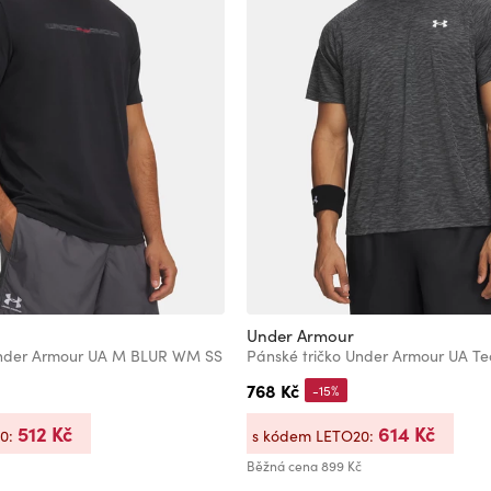
Under Armour
Under Armour UA M BLUR WM SS
768 Kč
-15%
512 Kč
614 Kč
20:
s kódem LETO20:
Běžná cena
899 Kč