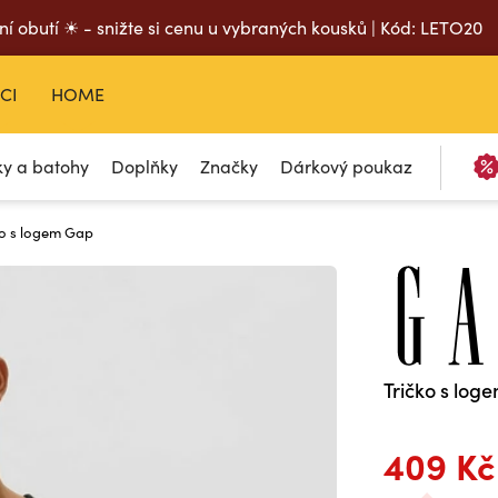
ní obutí ☀ - snižte si cenu u vybraných kousků | Kód: LETO20
CI
HOME
ky a batohy
Doplňky
Značky
Dárkový poukaz
ko s logem Gap
Tričko s log
409 Kč