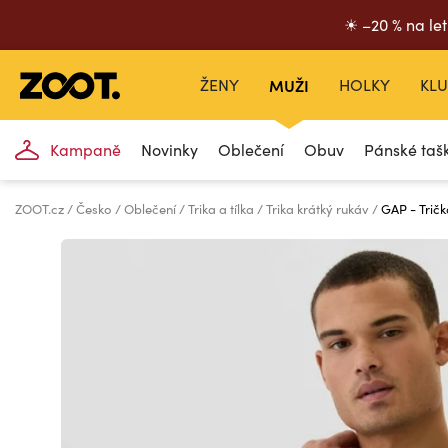
☀ –20 % na let
ŽENY
MUŽI
HOLKY
KLU
Kampaně
Novinky
Oblečení
Obuv
Pánské taš
ZOOT.cz
Česko
Oblečení
Trika a tílka
Trika krátký rukáv
GAP - Trič