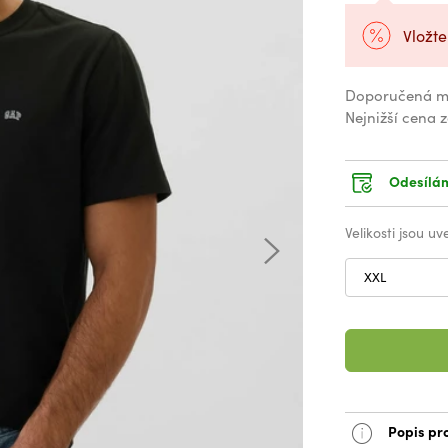
Vložte
Doporučená m
Nejnižší cena 
Odesílám
Velikosti jsou u
XXL
Popis pr