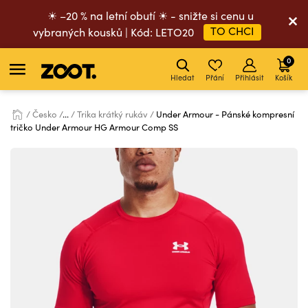
☀ –20 % na letní obutí ☀ - snižte si cenu u
TO CHCI
vybraných kousků | Kód: LETO20
0
Hledat
Přání
Přihlásit
Košík
Česko
...
Trika krátký rukáv
Under Armour - Pánské kompresní
tričko Under Armour HG Armour Comp SS