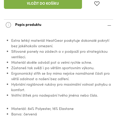
VLOŽIT DO KOŠÍKU
Popis produktu
Extra lehký materiál HeatGear poskytuje dokonalé pokrytí
bez jakéhokoliv omezení.
Síťované panely na zádech a v podpaží pro strategickou
ventilaci.
Materiál skvěle odvádí pot a velmi rychle schne.
Zůstaneš tak svěží i po větším sportovním výkonu.
Ergonomický střih se švy mimo nejvíce namáhané části pro
větší odolnost a nošení bez odření.
Hybridní raglánové rukávy pro maximální volnost pohybu a
komfort.
Vnitřní štítek pro nadepsání tvého jména nebo čísla.
Materiál: 84% Polyester, 16% Elastane
Barva: červená