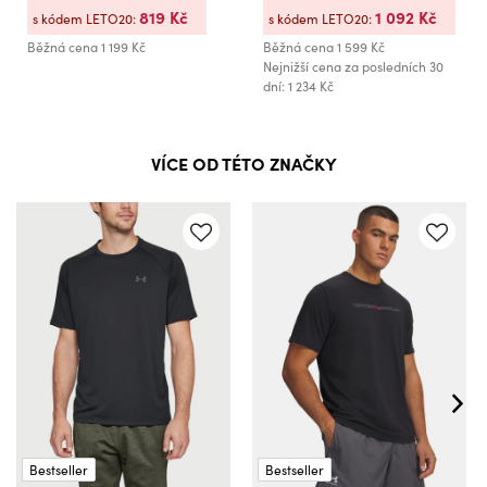
819 Kč
1 092 Kč
s kódem LETO20:
s kódem LETO20:
Běžná cena
1 199 Kč
Běžná cena
1 599 Kč
Nejnižší cena za posledních 30
dní: 1 234 Kč
VÍCE OD TÉTO ZNAČKY
Bestseller
Bestseller