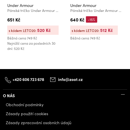
Under Armour
Under Armour
Pánské tričko Under Armour Tech 2.0 SS Tee- BLK
Pánské tričko Under Armour UA M BLUR WM SS
651 Kč
640 Kč
-15%
520 Kč
512 Kč
s kódem LETO20:
s kódem LETO20:
Běžná cena
749 Kč
Běžná cena
749 Kč
Nejnižší cena za posledních 30
dní: 520 Kč
+420 606 723 678
info@zoot.cz
O NÁS
Obchodní podmínky
Zásady použití cookies
Zásady zpracování osobních údajů