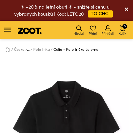
☀ –20 % na letní obutí ☀ - snižte si cenu u
TO CHCI
vybraných kousků | Kód: LETO20
0
Hledat
Přání
Přihlásit
Košík
Česko
...
Polo trika
Celio - Polo tričko Leterne