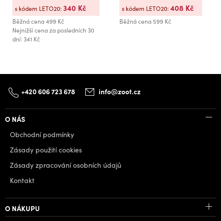
340 Kč
408 Kč
s kódem LETO20:
s kódem LETO20:
Běžná cena
499 Kč
Běžná cena
599 Kč
Nejnižší cena za posledních 30
dní: 341 Kč
+420 606 723 678
info@zoot.cz
O NÁS
Obchodní podmínky
Zásady použití cookies
Zásady zpracování osobních údajů
Kontakt
O NÁKUPU