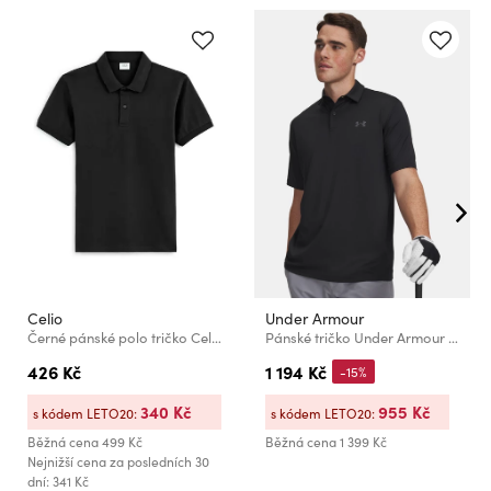
Celio
Under Armour
Černé pánské polo tričko Celio Teone
Pánské tričko Under Armour UA Matchplay Polo
426 Kč
1 194 Kč
-15%
340 Kč
955 Kč
s kódem LETO20:
s kódem LETO20:
Běžná cena
499 Kč
Běžná cena
1 399 Kč
Nejnižší cena za posledních 30
dní: 341 Kč