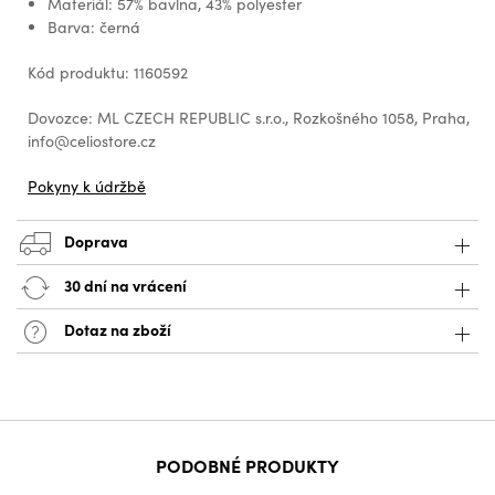
Materiál: 57% bavlna, 43% polyester
Barva: černá
Kód produktu: 1160592
Dovozce: ML CZECH REPUBLIC s.r.o., Rozkošného 1058, Praha,
info@celiostore.cz
Pokyny k údržbě
Doprava
30 dní na vrácení
Dotaz na zboží
PODOBNÉ PRODUKTY