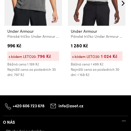
Under Armour
Under Armour
Pánské tričko Under Armour UA Icon Polo
Pánské tričko Under Armour UA T2G Polo LB
996 Kč
1 280 Kč
796 Kč
1 024 Kč
s kódem LETO20:
s kódem LETO20:
Běžná cena
1 199 Kč
Běžná cena
1 499 Kč
Nejnižší cena za posledních 30
Nejnižší cena za posledních 30
dní: 797 Kč
dní: 1 158 Kč
+420 606 723 678
info@zoot.cz
O NÁS