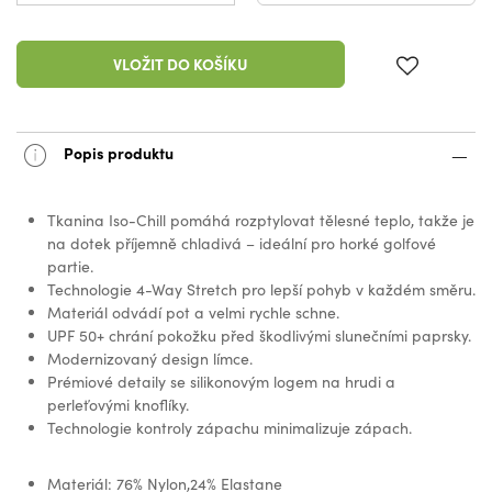
VLOŽIT DO KOŠÍKU
Popis produktu
Tkanina Iso-Chill pomáhá rozptylovat tělesné teplo, takže je
na dotek příjemně chladivá – ideální pro horké golfové
partie.
Technologie 4-Way Stretch pro lepší pohyb v každém směru.
Materiál odvádí pot a velmi rychle schne.
UPF 50+ chrání pokožku před škodlivými slunečními paprsky.
Modernizovaný design límce.
Prémiové detaily se silikonovým logem na hrudi a
perleťovými knoflíky.
Technologie kontroly zápachu minimalizuje zápach.
Materiál: 76% Nylon,24% Elastane