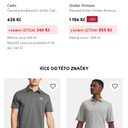
Celio
Under Armour
Černé pánské polo tričko Celio Teone
Pánské tričko Under Armour UA Matchplay Polo
426 Kč
1 194 Kč
-15%
340 Kč
955 Kč
s kódem LETO20:
s kódem LETO20:
Běžná cena
499 Kč
Běžná cena
1 399 Kč
Nejnižší cena za posledních 30
dní: 341 Kč
VÍCE OD TÉTO ZNAČKY