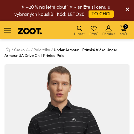
☀ –20 % na letní obutí ☀ - snižte si cenu u
TO CHCI
vybraných kousků | Kód: LETO20
0
Hledat
Přání
Přihlásit
Košík
Česko
...
Polo trika
Under Armour - Pánské tričko Under
Armour UA Drive Chill Printed Polo