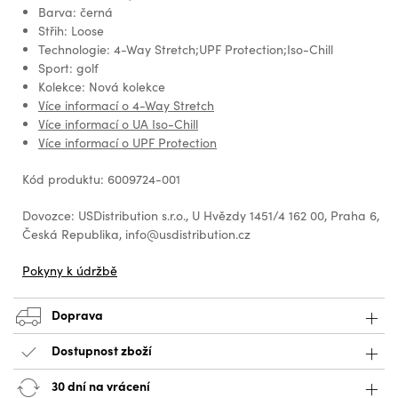
Barva: černá
Střih: Loose
Technologie: 4-Way Stretch;UPF Protection;Iso-Chill
Sport: golf
Kolekce: Nová kolekce
Více informací o 4-Way Stretch
Více informací o UA Iso-Chill
Více informací o UPF Protection
Kód produktu: 6009724-001
Dovozce: USDistribution s.r.o., U Hvězdy 1451/4 162 00, Praha 6,
Česká Republika, info@usdistribution.cz
Pokyny k údržbě
Doprava
Dostupnost zboží
30 dní na vrácení