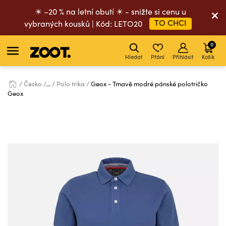
☀ –20 % na letní obutí ☀ - snižte si cenu u
TO CHCI
vybraných kousků | Kód: LETO20
0
Hledat
Přání
Přihlásit
Košík
Česko
...
Polo trika
Geox - Tmavě modré pánské polotričko
Geox