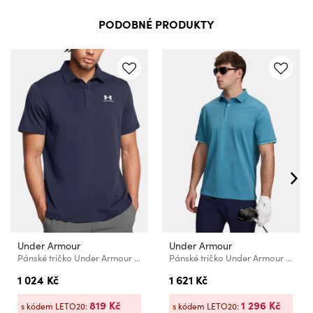
PODOBNÉ PRODUKTY
Under Armour
Under Armour
Pánské tričko Under Armour UA Icon Polo
Pánské tričko Under Armour UA ArmourDry Pique Polo
1 024 Kč
1 621 Kč
819 Kč
1 296 Kč
s kódem LETO20:
s kódem LETO20: