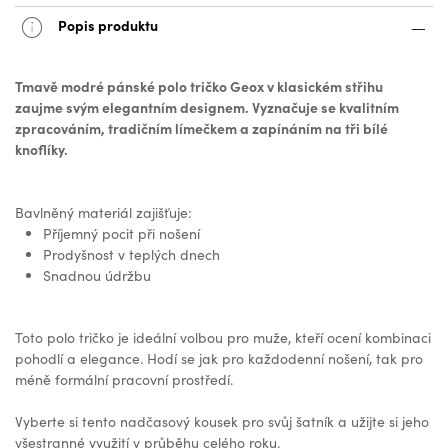
Popis produktu
Tmavě modré pánské polo tričko Geox v klasickém střihu
zaujme svým elegantním designem. Vyznačuje se kvalitním
zpracováním, tradičním límečkem a zapínáním na tři bílé
knoflíky.
Bavlněný materiál zajišťuje:
Příjemný pocit při nošení
Prodyšnost v teplých dnech
Snadnou údržbu
Toto polo tričko je ideální volbou pro muže, kteří ocení kombinaci
pohodlí a elegance. Hodí se jak pro každodenní nošení, tak pro
méně formální pracovní prostředí.
Vyberte si tento nadčasový kousek pro svůj šatník a užijte si jeho
všestranné využití v průběhu celého roku.