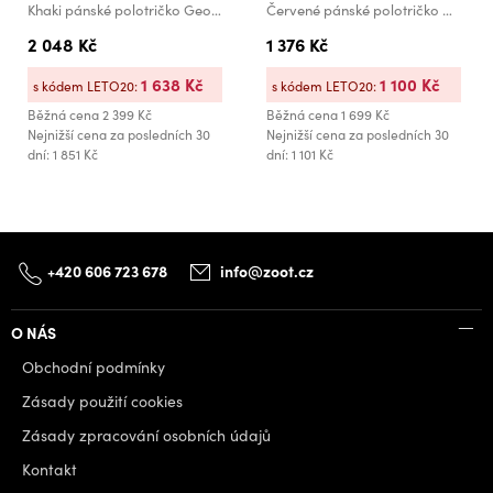
Khaki pánské polotričko Geox Knit
Červené pánské polotričko Geox
2 048 Kč
1 376 Kč
1 638 Kč
1 100 Kč
s kódem LETO20:
s kódem LETO20:
Běžná cena
2 399 Kč
Běžná cena
1 699 Kč
Nejnižší cena za posledních 30
Nejnižší cena za posledních 30
dní: 1 851 Kč
dní: 1 101 Kč
+420 606 723 678
info@zoot.cz
O NÁS
Obchodní podmínky
Zásady použití cookies
Zásady zpracování osobních údajů
Kontakt