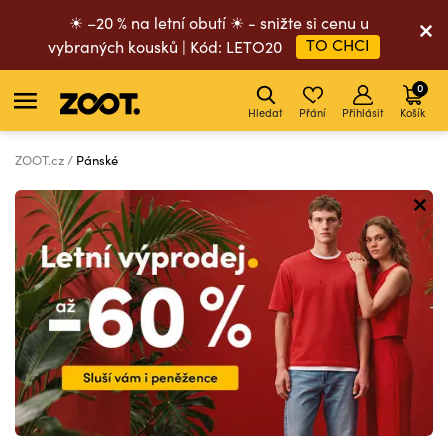
☀ –20 % na letní obutí ☀ - snižte si cenu u
TO CHCI
vybraných kousků | Kód: LETO20
0
Hledat
Přání
Přihlásit
Košík
ZOOT.cz
Pánské