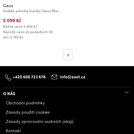
Geox
Hnědá pánská bunda Geox Blainey
5 099 Kč
Běžná cena
5 999 Kč
Nejnižší cena za posledních 30
dní: 3 799 Kč
1
+420 606 723 678
info@zoot.cz
O NÁS
Obchodní podmínky
Zásady použití cookies
Zásady zpracování osobních údajů
Kontakt