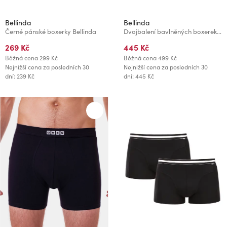
Bellinda
Bellinda
Černé pánské boxerky Bellinda
Dvojbalení bavlněných boxerek - červená - modrá
269 Kč
445 Kč
Běžná cena
299 Kč
Běžná cena
499 Kč
Nejnižší cena za posledních 30
Nejnižší cena za posledních 30
dní: 239 Kč
dní: 445 Kč