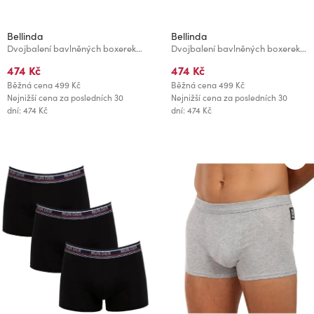
Bellinda
Bellinda
Dvojbalení bavlněných boxerek - černá
Dvojbalení bavlněných boxerek - šedá - modrá
474 Kč
474 Kč
Běžná cena
499 Kč
Běžná cena
499 Kč
Nejnižší cena za posledních 30
Nejnižší cena za posledních 30
dní: 474 Kč
dní: 474 Kč