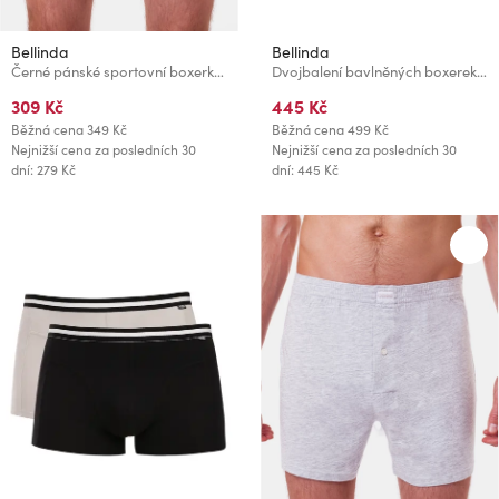
Bellinda
Bellinda
Černé pánské sportovní boxerky Bellinda SPORT BOXER
Dvojbalení bavlněných boxerek - černá
309 Kč
445 Kč
Běžná cena
349 Kč
Běžná cena
499 Kč
Nejnižší cena za posledních 30
Nejnižší cena za posledních 30
dní: 279 Kč
dní: 445 Kč