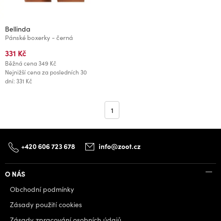
Bellinda
Pánské boxerky - černá
331 Kč
Běžná cena
349 Kč
Nejnižší cena za posledních 30
dní: 331 Kč
1
+420 606 723 678
info@zoot.cz
O NÁS
Obchodní podmínky
Zásady použití cookies
Zásady zpracování osobních údajů