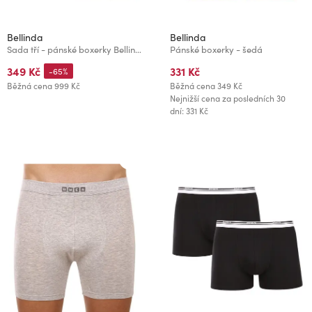
Bellinda
Bellinda
Sada tří - pánské boxerky Bellinda černé
Pánské boxerky - šedá
349 Kč
331 Kč
-65%
Běžná cena
999 Kč
Běžná cena
349 Kč
Nejnižší cena za posledních 30
dní: 331 Kč