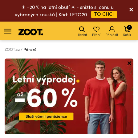
☀ –20 % na letní obutí ☀ - snižte si cenu u
TO CHCI
vybraných kousků | Kód: LETO20
0
Hledat
Přání
Přihlásit
Košík
ZOOT.cz
Pánské