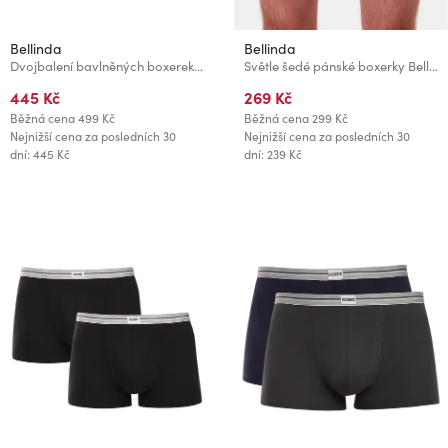
Bellinda
Bellinda
Dvojbalení bavlněných boxerek - 2x černá - šedá
Světle šedé pánské boxerky Bellinda
445 Kč
269 Kč
Běžná cena
499 Kč
Běžná cena
299 Kč
Nejnižší cena za posledních 30
Nejnižší cena za posledních 30
dní: 445 Kč
dní: 239 Kč