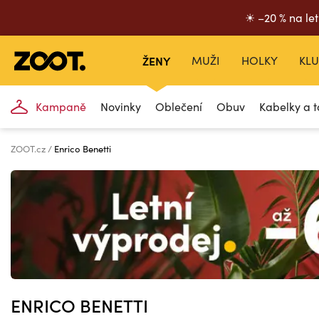
☀ –20 % na let
ŽENY
MUŽI
HOLKY
KLU
Kampaně
Novinky
Oblečení
Obuv
Kabelky a t
ZOOT.cz
Enrico Benetti
ENRICO BENETTI