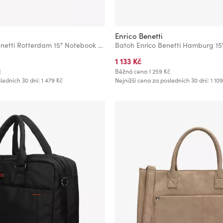
Enrico Benetti
Brašna Enrico Benetti Rotterdam 15" Notebook Bag Camel
1 133 Kč
č
Běžná cena
1 259 Kč
ledních 30 dní: 1 479 Kč
Nejnižší cena za posledních 30 dní: 1 109