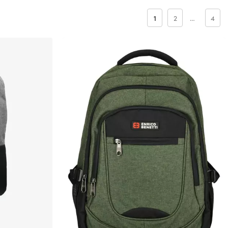
1
2
…
4