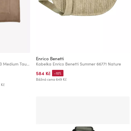
Enrico Benetti
Brašna Enrico Benetti Bobbi 66523 Medium Taupe
Kabelka Enrico Benetti Summer 66771 Nature
584 Kč
-10%
Běžná cena
649 Kč
 Kč