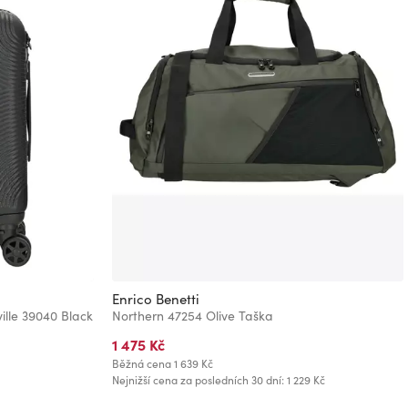
Enrico Benetti
ville 39040 Black
Northern 47254 Olive Taška
1 475 Kč
Běžná cena
1 639 Kč
Nejnižší cena za posledních 30 dní: 1 229 Kč