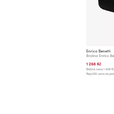
Enrico Benetti
1 268 Kč
Běžná cena
1 409 K
Nejnižší cena za pos