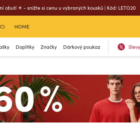
ní obutí ☀ - snižte si cenu u vybraných kousků | Kód: LETO20
CI
HOME
ašky
Doplňky
Značky
Dárkový poukaz
Slev