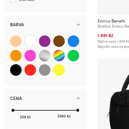
Enrico Benetti
BARVA
1 691 Kč
Běžná cena
1 879 K
Nejnižší cena za pos
CENA
3380 Kč
259 Kč