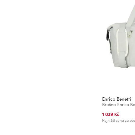
Enrico Benetti
Brašna Enrico Be
1 039 Kč
Nejnižší cena za pos