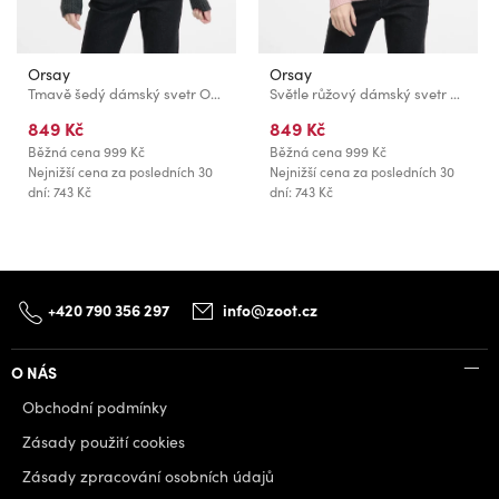
Orsay
Orsay
Tmavě šedý dámský svetr ORSAY
Světle růžový dámský svetr ORSAY
849 Kč
849 Kč
Běžná cena
999 Kč
Běžná cena
999 Kč
Nejnižší cena za posledních 30
Nejnižší cena za posledních 30
dní: 743 Kč
dní: 743 Kč
+420 790 356 297
info@zoot.cz
O NÁS
Obchodní podmínky
Zásady použití cookies
Zásady zpracování osobních údajů