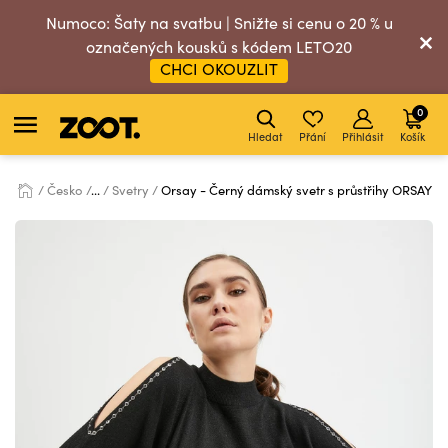
Numoco: Šaty na svatbu | Snižte si cenu o 20 % u
označených kousků s kódem LETO20
CHCI OKOUZLIT
0
Hledat
Přání
Přihlásit
Košík
Česko
...
Svetry
Orsay - Černý dámský svetr s průstřihy ORSAY