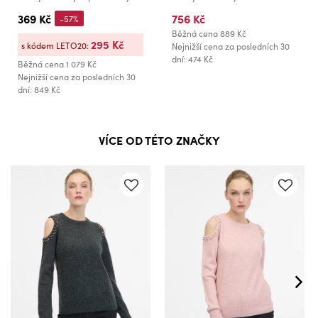
369 Kč
756 Kč
-57%
Běžná cena
889 Kč
295 Kč
s kódem LETO20:
Nejnižší cena za posledních 30
dní: 474 Kč
Běžná cena
1 079 Kč
Nejnižší cena za posledních 30
dní: 849 Kč
VÍCE OD TÉTO ZNAČKY