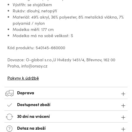
Výstřih: se stojáčkem
Rukáv: dlouhý, netopýří
Materiál: 49% akryl, 36% polyester, 8% metalická vlákna, 7%
polyamid / nylon
Modelka měří: 177 cm
Modelka má na sobě velikost: S
Kód produktu: 540145-660000
Dovozce: O-global s.r.o.,U Hvězdy 1451/4, Břevnov, 162 00
Praha, info@orsay.cz
Pokyny k údržbě
Doprava
Dostupnost zboží
30 dní na vrácení
Dotaz na zboží