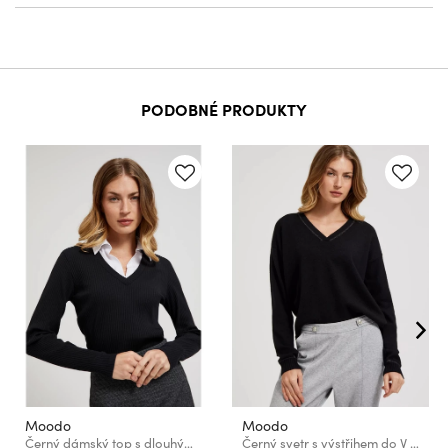
PODOBNÉ PRODUKTY
Moodo
Moodo
Černý dámský top s dlouhým rukávem
Černý svetr s výstřihem do V a dlouhým rukávem Moodo