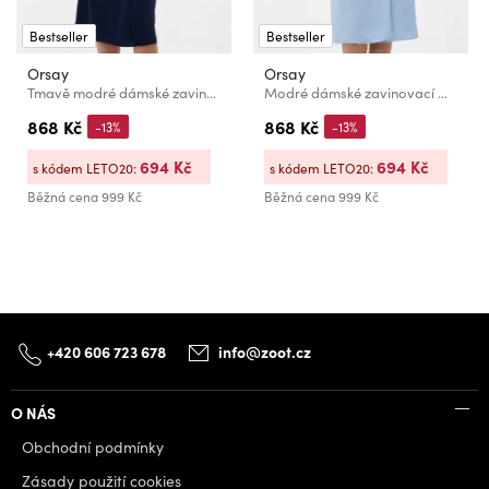
Bestseller
Bestseller
Orsay
Orsay
Tmavě modré dámské zavinovací maxi šaty s asymetrickým výstřihem ORSAY
Modré dámské zavinovací midi šaty s asymetrickým výstřihem ORSAY
868 Kč
868 Kč
-13%
-13%
694 Kč
694 Kč
s kódem LETO20:
s kódem LETO20:
Běžná cena
999 Kč
Běžná cena
999 Kč
+420 606 723 678
info@zoot.cz
O NÁS
Obchodní podmínky
Zásady použití cookies