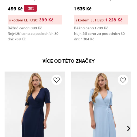
499 Kč
1 535 Kč
-35%
399 Kč
1 228 Kč
s kódem LETO20:
s kódem LETO20:
Běžná cena
1 099 Kč
Běžná cena
1 799 Kč
Nejnižší cena za posledních 30
Nejnižší cena za posledních 30
dní: 769 Kč
dní: 1 304 Kč
VÍCE OD TÉTO ZNAČKY