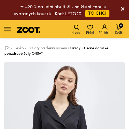
☀ –20 % na letní obutí ☀ - snižte si cenu u
TO CHCI
vybraných kousků | Kód: LETO20
0
Hledat
Přání
Přihlásit
Košík
Česko
...
Šaty na denní nošení
Orsay - Černé dámské
pouzdrové šaty ORSAY