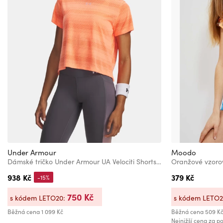
Under Armour
Moodo
Dámské tričko Under Armour UA Velociti Shortsleeve
Oranžové vzoro
938 Kč
379 Kč
-15%
750 Kč
s kódem LETO20:
s kódem LETO
Běžná cena
1 099 Kč
Běžná cena
509 K
Nejnižší cena za po