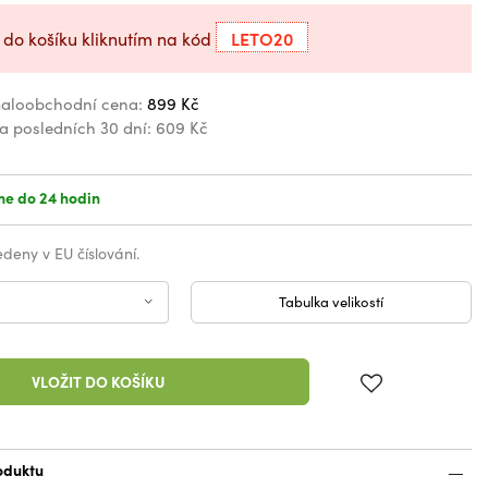
LETO20
 do košíku kliknutím na kód
aloobchodní cena:
899 Kč
za posledních 30 dní:
609 Kč
e do 24 hodin
vedeny v EU číslování.
Tabulka velikostí
VLOŽIT DO KOŠÍKU
oduktu