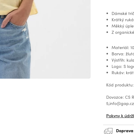
Dámské trič
Krátký rukáv
Měkký úple
Z organické
Materiál: 1
Barva: žlut
Výstřih: kul
Logo: S lo
Rukáv: krát
Kód produktu:
Dovozce: CS Re
5,info@gap.c
Pokyny k údrž
Doprava