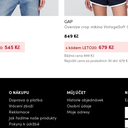
GAP
Oversize crop mikina VintageSoft
849 Kč
545 Kč
679 Kč
20:
s kódem LETO20:
Běžná cena
999 Kč
Nejnižší cena za posledních 30 dní: 679 K
O NÁKUPU
MŮJ ÚČET
N
Doprava a platba
Historie objednávek
E
Vrácení zboží
Osobní údaje
Reklamace
Moje adresy
Jak řadíme naše produkty
Pokyny k údržbě