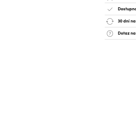
Dostupno
30 dní na
Dotaz na