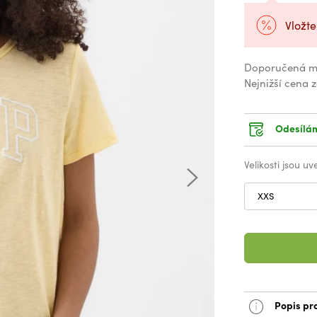
Vložte
Doporučená m
Nejnižší cena 
Odesílám
Velikosti jsou u
XXS
Popis pr