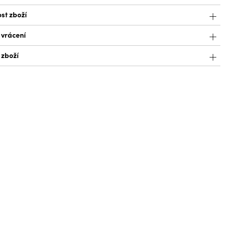
st zboží
 vrácení
 zboží