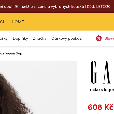
ní obutí ☀ - snižte si cenu u vybraných kousků | Kód: LETO20
CI
HOME
ašky
Doplňky
Značky
Dárkový poukaz
Slev
ko s logem Gap
Tričko s log
608 Kč