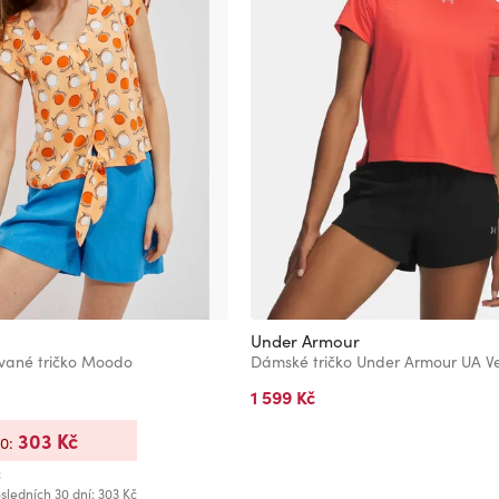
Under Armour
vané tričko Moodo
1 599 Kč
303 Kč
20:
č
sledních 30 dní: 303 Kč