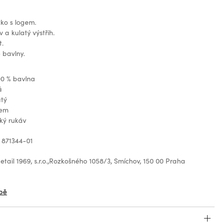
ko s logem.
 a kulatý výstřih.
t.
 bavlny.
00 % bavlna
á
atý
gem
ký rukáv
 871344-01
tail 1969, s.r.o.,Rozkošného 1058/3, Smíchov, 150 00 Praha
z
bě