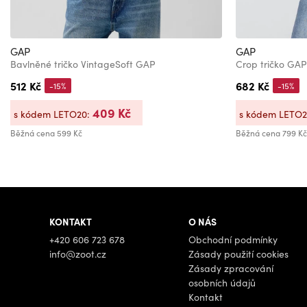
GAP
GAP
Bavlněné tričko VintageSoft GAP
Crop tričko GAP
512 Kč
682 Kč
-15%
-15%
409 Kč
s kódem LETO20:
s kódem LETO
Běžná cena
599 Kč
Běžná cena
799 Kč
KONTAKT
O NÁS
+420 606 723 678
Obchodní podmínky
info@zoot.cz
Zásady použití cookies
Zásady zpracování
osobních údajů
Kontakt