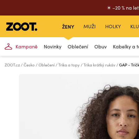
☀ –20 % na let
ŽENY
MUŽI
HOLKY
KLU
Kampaně
Novinky
Oblečení
Obuv
Kabelky a t
ZOOT.cz
Česko
Oblečení
Trika a topy
Trika krátký rukáv
GAP - Trič