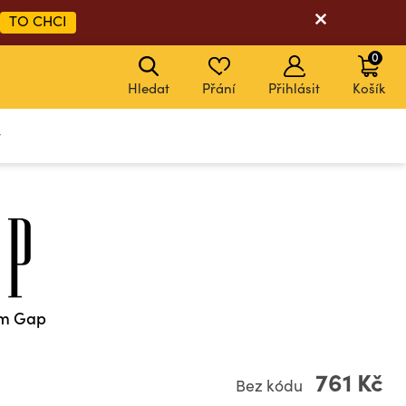
TO CHCI
0
Hledat
Přání
Přihlásit
Košík
y
em Gap
761 Kč
Bez kódu