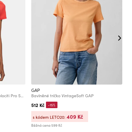
GAP
L
Dámské tričko Under Armour UA Velociti Pro Shortsleeve
Bavlněné tričko VintageSoft GAP
D
512 Kč
2
-15%
409 Kč
s kódem LETO20:
s
Běžná cena
599 Kč
Bě