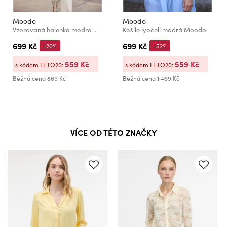
Moodo
Moodo
Vzorovaná halenka modrá Moodo
Košile lyocell modrá Moodo
699 Kč
699 Kč
-20%
-52%
559 Kč
559 Kč
s kódem LETO20:
s kódem LETO20:
Běžná cena
869 Kč
Běžná cena
1 469 Kč
VÍCE OD TÉTO ZNAČKY