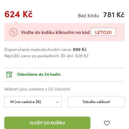
624 Kč
781 Kč
Bez kódu
LETO20
Vložte do košíku kliknutím na kód
Doporučená maloobchodní cena:
899 Kč
Nejnižší cena za posledních 30 dní:
629 Kč
Odesíláme do 24 hodin
Velikosti jsou uvedeny v EU číslování.
Tabulka velikostí
VLOŽIT DO KOŠÍKU