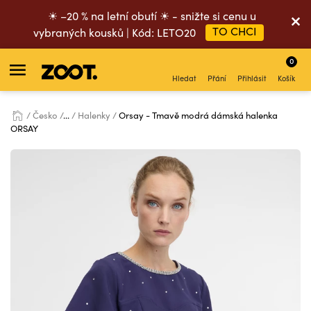
☀ –20 % na letní obutí ☀ - snižte si cenu u
TO CHCI
vybraných kousků | Kód: LETO20
0
Hledat
Přání
Přihlásit
Košík
Česko
...
Halenky
Orsay - Tmavě modrá dámská halenka
ORSAY