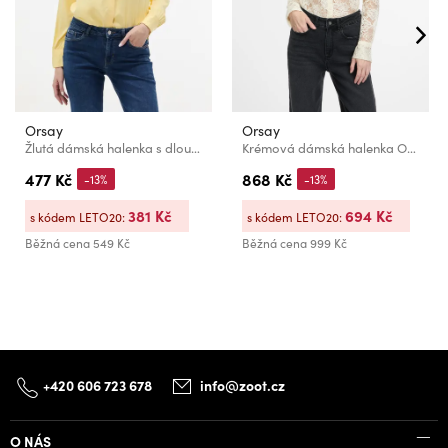
Orsay
Orsay
Žlutá dámská halenka s dlouhým rukávem ORSAY
Krémová dámská halenka ORSAY
477 Kč
868 Kč
-13%
-13%
381 Kč
694 Kč
s kódem LETO20:
s kódem LETO20:
Běžná cena
549 Kč
Běžná cena
999 Kč
+420 606 723 678
info@zoot.cz
O NÁS