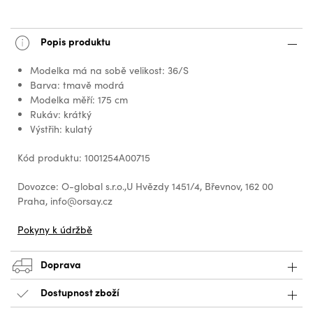
Popis produktu
Modelka má na sobě velikost: 36/S
Barva: tmavě modrá
Modelka měří: 175 cm
Rukáv: krátký
Výstřih: kulatý
Kód produktu: 1001254A00715
Dovozce: O-global s.r.o.,U Hvězdy 1451/4, Břevnov, 162 00
Praha, info@orsay.cz
Pokyny k údržbě
Doprava
Dostupnost zboží