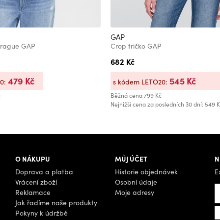
GAP
 Prague GAP
Crop tričko GAP
682 Kč
479 Kč
545 Kč
20:
s kódem LETO20:
č
Běžná cena
799 Kč
Nejnižší cena za posledních 30 dní: 549 
O NÁKUPU
MŮJ ÚČET
N
Doprava a platba
Historie objednávek
E
Vrácení zboží
Osobní údaje
Reklamace
Moje adresy
Jak řadíme naše produkty
Pokyny k údržbě