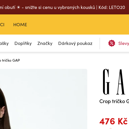
ní obutí ☀ - snižte si cenu u vybraných kousků | Kód: LETO20
CI
HOME
ašky
Doplňky
Značky
Dárkový poukaz
Slev
 tričko GAP
Crop tričko
476 Kč