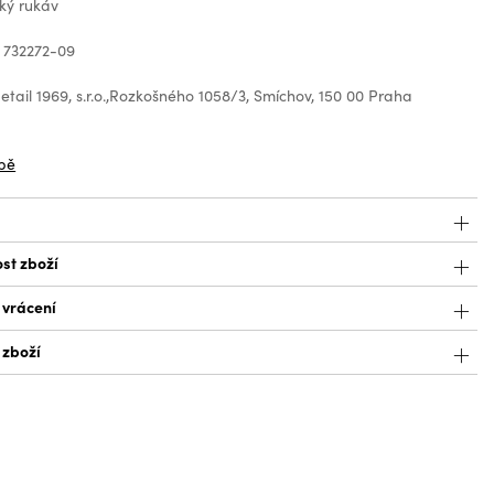
ký rukáv
 732272-09
tail 1969, s.r.o.,Rozkošného 1058/3, Smíchov, 150 00 Praha
z
bě
st zboží
 vrácení
 zboží