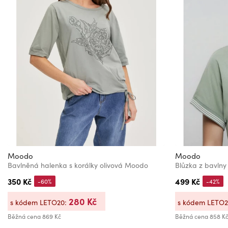
Moodo
Moodo
Bavlněná halenka s korálky olivová Moodo
Blůzka z bavlny
350 Kč
499 Kč
-60%
-42%
280 Kč
s kódem LETO20:
s kódem LETO
Běžná cena
869 Kč
Běžná cena
858 K