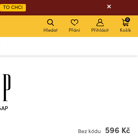
TO CHCI
0
Hledat
Přání
Přihlásit
Košík
y
 GAP
596 Kč
Bez kódu