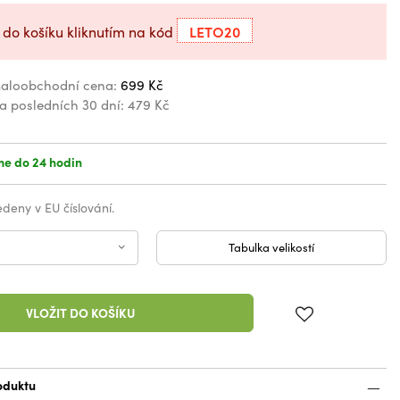
LETO20
 do košíku kliknutím na kód
aloobchodní cena:
699 Kč
za posledních 30 dní:
479 Kč
e do 24 hodin
vedeny v EU číslování.
Tabulka velikostí
VLOŽIT DO KOŠÍKU
oduktu