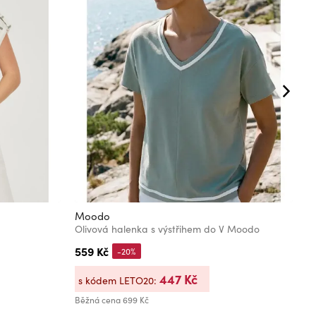
Moodo
M
Olivová halenka s výstřihem do V Moodo
O
559 Kč
3
-20%
447 Kč
s kódem LETO20:
s
Běžná cena
699 Kč
Bě