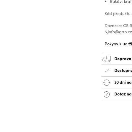
Rukáv: krát
Kód produktu:
Dovozce: CS Re
5,info@gap.c
Pokyny k údrž
Doprava
Dostupno
30 dní na
Dotaz na