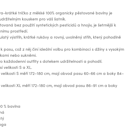
a-krátké tričko z měkké 100% organicky pěstované bavlny je
udržitelným kouskem pro váš šatník.
ovaná bez použití syntetických pesticidů a hnojiv, je šetrnější k
tnímu prostředí.
ulatý výstřih, krátké rukávy a rovný, uvolněný střih, který pohodlně
k pasu, což z něj činí ideální volbu pro kombinaci s džíny s vysokým
tkami nebo sukněmi.
ro každodenní outfity s dotekem udržitelnosti a pohodlí.
 velikosti S a XL.
velikosti S měří 172–180 cm, mají obvod pasu 60–66 cm a boky 84–
velikosti XL měří 172–180 cm, mají obvod pasu 86–91 cm a boky
00 % bavlna
ená
atý
loga