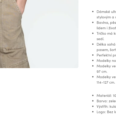
Dámské ultr
stylovým a 
Bavlna, pěst
lidem i živo
Tričko má k
sedí.
Délka sahá 
pasem, šor
Perfektní p
Modelky nosí
Modelky ve 
97 cm.
Modelky ve 
114–127 cm.
Materiál: 1
Barva: zel
Výstřih: kul
Logo: Bez 