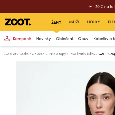
☀ –20 % na let
ŽENY
MUŽI
HOLKY
KLU
Kampaně
Novinky
Oblečení
Obuv
Kabelky a t
ZOOT.cz
Česko
Oblečení
Trika a topy
Trika krátký rukáv
GAP - Crop