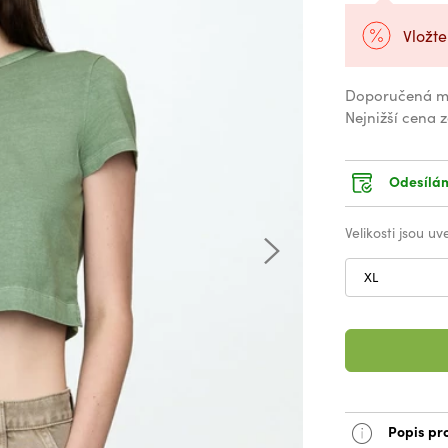
Vložte
Doporučená m
Nejnižší cena 
Odesílám
Velikosti jsou u
XL
Popis pr