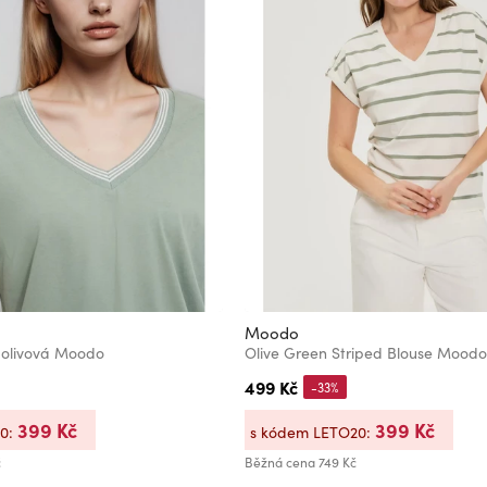
Moodo
 olivová Moodo
Olive Green Striped Blouse Moodo
499 Kč
-33%
399 Kč
399 Kč
20:
s kódem LETO20:
č
Běžná cena
749 Kč