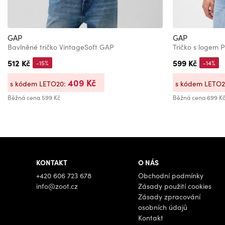
GAP
GAP
Bavlněné tričko VintageSoft GAP
Tričko s logem
512 Kč
599 Kč
-15%
-14%
409 Kč
s kódem LETO20:
s kódem LETO
Běžná cena
599 Kč
Běžná cena
699 K
KONTAKT
O NÁS
+420 606 723 678
Obchodní podmínky
info@zoot.cz
Zásady použití cookies
Zásady zpracování
osobních údajů
Kontakt