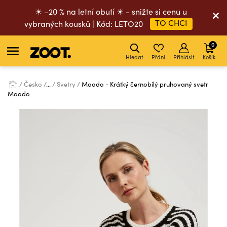
☀ –20 % na letní obutí ☀ - snižte si cenu u
TO CHCI
vybraných kousků | Kód: LETO20
0
Hledat
Přání
Přihlásit
Košík
Česko
...
Svetry
Moodo - Krátký černobílý pruhovaný svetr
Moodo