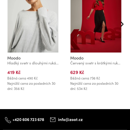
Moodo
Moodo
Hladký svetr s dlouhými rukávy šedý Moodo
Červený svetr s krátkými rukávy Moodo
419 Kč
629 Kč
Běžná cena
490 Kč
Běžná cena
736 Kč
Nejnižší cena za posledních 30
Nejnižší cena za posledních 30
dní: 356 Kč
dní: 534 Kč
+420 606 723 678
info@zoot.cz