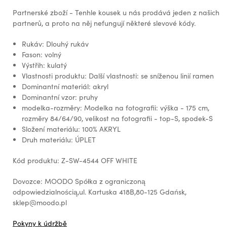
Partnerské zboží - Tenhle kousek u nás prodává jeden z našich
partnerů, a proto na něj nefungují některé slevové kódy.
Rukáv: Dlouhý rukáv
Fason: volný
Výstřih: kulatý
Vlastnosti produktu: Další vlastnosti: se sníženou linií ramen
Dominantní materiál: akryl
Dominantní vzor: pruhy
modelka-rozměry: Modelka na fotografii: výška - 175 cm,
rozměry 84/64/90, velikost na fotografii - top-S, spodek-S
Složení materiálu: 100% AKRYL
Druh materiálu: ÚPLET
Kód produktu: Z-SW-4544 OFF WHITE
Dovozce: MOODO Spółka z ograniczoną
odpowiedzialnością,ul. Kartuska 418B,80-125 Gdańsk,
sklep@moodo.pl
Pokyny k údržbě