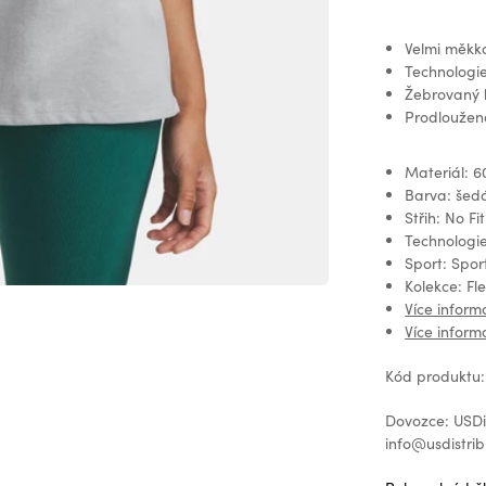
Velmi měkká
Technologi
Žebrovaný 
Prodloužená
Materiál: 6
Barva: šed
Střih: No Fi
Technologi
Sport: Spor
Kolekce: Fl
Více inform
Více inform
Kód produktu:
Dovozce: USDis
info@usdistrib