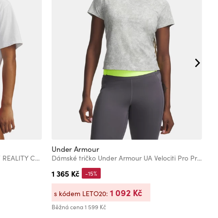
Under Armour
U
Dámské tričko Under Armour UA W REALITY CAN WAIT SS
Dámské tričko Under Armour UA Velociti Pro Print SS
1 365 Kč
9
-15%
1 092 Kč
s kódem LETO20:
s
Běžná cena
1 599 Kč
Bě