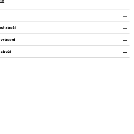
bě
st zboží
 vrácení
 zboží