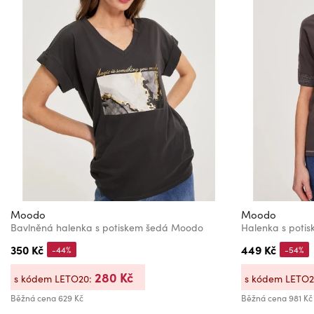
Moodo
Moodo
Bavlněná halenka s potiskem šedá Moodo
Halenka s poti
350 Kč
449 Kč
-44%
-54%
280 Kč
s kódem LETO20:
s kódem LETO
Běžná cena
629 Kč
Běžná cena
981 Kč