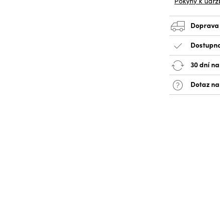
Pokyny k údrž
Doprava
Dostupno
30 dní na
Dotaz na