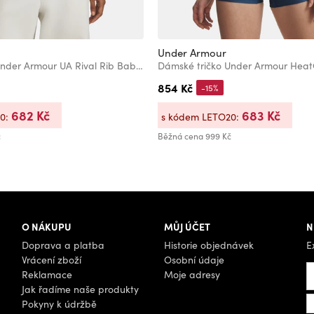
Under Armour
Dámské tričko Under Armour UA Rival Rib Baby Tee
854 Kč
-15%
682 Kč
683 Kč
20:
s kódem LETO20:
č
Běžná cena
999 Kč
O NÁKUPU
MŮJ ÚČET
N
Doprava a platba
Historie objednávek
E
Vrácení zboží
Osobní údaje
Reklamace
Moje adresy
Jak řadíme naše produkty
Pokyny k údržbě