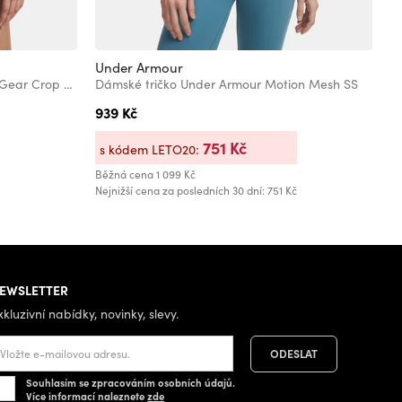
Under Armour
U
Dámské tričko Under Armour HeatGear Crop Mock SS
Dámské tričko Under Armour Motion Mesh SS
D
939 Kč
6
751 Kč
s kódem LETO20:
s
Běžná cena
1 099 Kč
Bě
Nejnižší cena za posledních 30 dní: 751 Kč
Ne
EWSLETTER
xkluzivní nabídky, novinky, slevy.
Souhlasím se zpracováním osobních údajů.
Více informací naleznete
zde