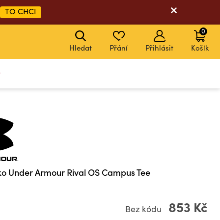
TO CHCI
0
Hledat
Přání
Přihlásit
Košík
y
ko Under Armour Rival OS Campus Tee
853 Kč
Bez kódu