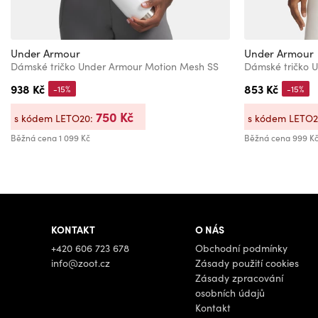
Under Armour
Under Armour
Dámské tričko Under Armour Motion Mesh SS
938 Kč
853 Kč
-15%
-15%
750 Kč
s kódem LETO20:
s kódem LETO
Běžná cena
1 099 Kč
Běžná cena
999 K
KONTAKT
O NÁS
+420 606 723 678
Obchodní podmínky
info@zoot.cz
Zásady použití cookies
Zásady zpracování
osobních údajů
Kontakt