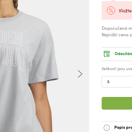
Vložte
Doporučená m
Nejnižší cena 
Odesílám
Velikosti jsou u
S
Popis pr