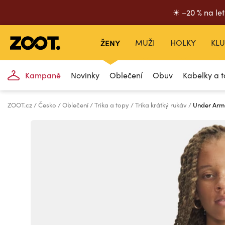
☀ –20 % na let
ŽENY
MUŽI
HOLKY
KLU
Kampaně
Novinky
Oblečení
Obuv
Kabelky a t
ZOOT.cz
Česko
Oblečení
Trika a topy
Trika krátký rukáv
Under Arm