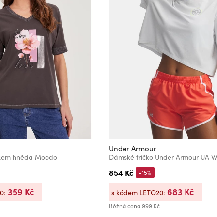
Under Armour
skem hnědá Moodo
854 Kč
-15%
359 Kč
683 Kč
20:
s kódem LETO20:
Běžná cena
999 Kč