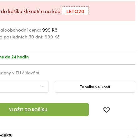
LETO20
 do košíku kliknutím na kód
aloobchodní cena:
999 Kč
za posledních 30 dní:
999 Kč
e do 24 hodin
vedeny v EU číslování.
Tabulka velikostí
VLOŽIT DO KOŠÍKU
oduktu