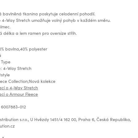
 bavlněná tkanina poskytuje celodenní pohodlí.
e 4-Way Stretch umožňuje volný pohyb v každém směru.
límec.
 délka a lem ramen pro oversize střih.
0% bavlna,40% polyester
á
t Type
e: 4-Way Stretch
tstyle
eece Collection;Nová kolekce
ací o 4-Way Stretch
ací o Armour Fleece
 6007883-012
tribution s.r.o., U Hvězdy 1451/4 162 00, Praha 6, Česká Republika,
ution.cz