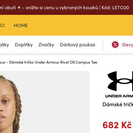
ní obutí ☀ - snižte si cenu u vybraných kousků | Kód: LETO20
CI
HOME
ašky
Doplňky
Značky
Dárkový poukaz
Slev
our - Dámské tričko Under Armour Rival OS Campus Tee
Dámské trič
682 Kč