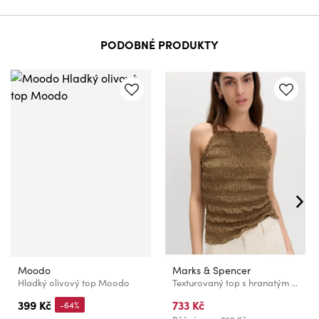
PODOBNÉ PRODUKTY
Moodo
Marks & Spencer
Hladký olivový top Moodo
Texturovaný top s hranatým výstřihem a bohatou bavlnou Marks & Spencer zelená
399 Kč
733 Kč
-64%