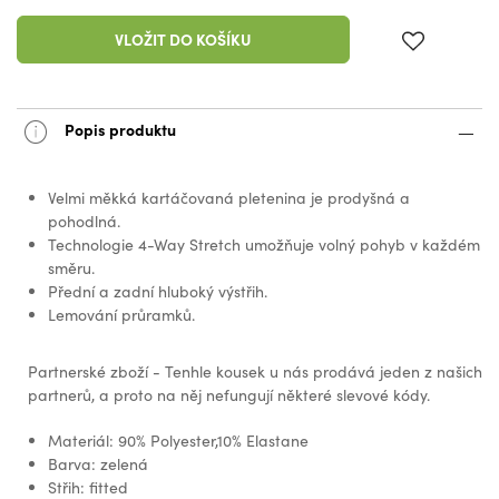
VLOŽIT DO KOŠÍKU
Popis produktu
Velmi měkká kartáčovaná pletenina je prodyšná a
pohodlná.
Technologie 4-Way Stretch umožňuje volný pohyb v každém
směru.
Přední a zadní hluboký výstřih.
Lemování průramků.
Partnerské zboží - Tenhle kousek u nás prodává jeden z našich
partnerů, a proto na něj nefungují některé slevové kódy.
Materiál: 90% Polyester,10% Elastane
Barva: zelená
Střih: fitted