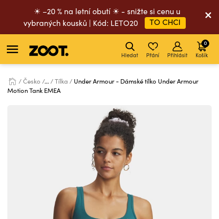
☀ –20 % na letní obutí ☀ - snižte si cenu u
TO CHCI
vybraných kousků | Kód: LETO20
0
Hledat
Přání
Přihlásit
Košík
Česko
...
Tílka
Under Armour - Dámské tílko Under Armour
Motion Tank EMEA