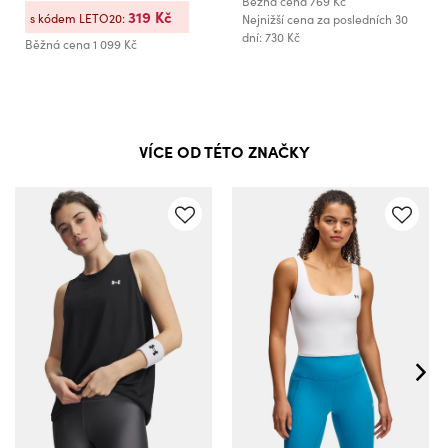
Běžná cena
769 Kč
319 Kč
s kódem LETO20:
Nejnižší cena za posledních 30
dní: 730 Kč
Běžná cena
1 099 Kč
VÍCE OD TÉTO ZNAČKY