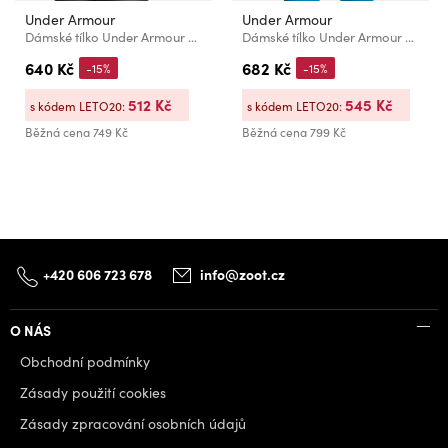
Under Armour
Under Armour
Dámské tílko Under Armour Tech Tank Solid
Dámské tílko Under Armour Motion Tank EMEA
640 Kč
682 Kč
-15%
-15%
512 Kč
545 Kč
s kódem LETO20:
s kódem LETO20:
Běžná cena
749 Kč
Běžná cena
799 Kč
+420 606 723 678
info@zoot.cz
O NÁS
Obchodní podmínky
Zásady použití cookies
Zásady zpracování osobních údajů