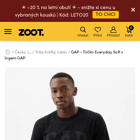
☀ –20 % na letní obutí ☀ - snižte si cenu u
TO CHCI
vybraných kousků | Kód: LETO20
0
Hledat
Přání
Přihlásit
Košík
Česko
...
Trika krátký rukáv
GAP - Tričko Everyday Soft s
logem GAP