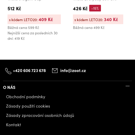
512 Kč
426 Kč
-15%
409 Kč
340 Kč
s kódem LETO20:
s kódem LETO20:
Běžná cena
599 Kč
Běžná cena
499 Kč
Nejnižší cena za posledních 30
dní: 419 Kč
+420 606 723 678
info@zoot.cz
O NÁS
Obchodní podmínky
Zásady použití cookies
Zásady zpracování osobních údajů
Kontakt