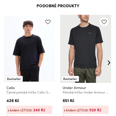
PODOBNÉ PRODUKTY
Bestseller
Bestseller
Celio
Under Armour
Černé pánské tričko Celio Gehem
Pánské tričko Under Armour Tech 2.0 SS Tee- BLK
426 Kč
651 Kč
340 Kč
520 Kč
s kódem LETO20:
s kódem LETO20: