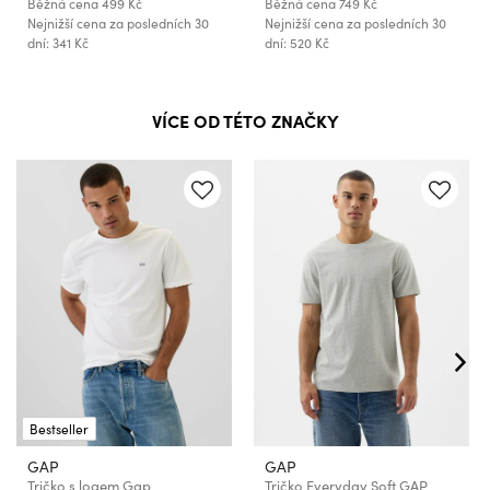
Běžná cena
499 Kč
Běžná cena
749 Kč
Nejnižší cena za posledních 30
Nejnižší cena za posledních 30
dní: 341 Kč
dní: 520 Kč
VÍCE OD TÉTO ZNAČKY
Bestseller
GAP
GAP
Tričko s logem Gap
Tričko Everyday Soft GAP