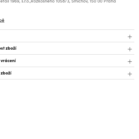
tail 1969, s.r.o.,Rozkošného 1058/3, Smíchov, 150 00 Praha
z
bě
st zboží
 vrácení
 zboží