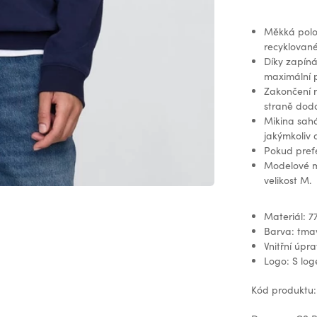
Měkká polo 
recyklované
Díky zapíná
maximální p
Zakončení r
straně dodá
Mikina sahá
jakýmkoliv 
Pokud prefe
Modelové mě
velikost M.
Materiál: 7
Barva: tm
Vnitřní úpr
Logo: S lo
Kód produktu: