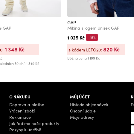
GAP
69 GAP
Mikina s logem Unisex GAP
1 025 Kč
-15%
1 348 Kč
820 Kč
20:
s kódem LETO20:
Kč
Běžná cena
1 199 Kč
sledních 30 dní: 1 349 Kč
O NÁKUPU
MŮJ ÚČET
N
Doprava a platba
Historie objednávek
E
Vrácení zboží
Osobní údaje
Reklamace
Moje adresy
Jak řadíme naše produkty
Pokyny k údržbě