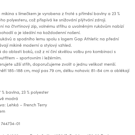
mikina s límečkem je vyrobena z froté s příměsí bavlny a 23 %
ho polyesteru, což přispívá ke snižování plýtvání zdroji.
ní na čtvrtinový zip, volnému střihu a uvolněným rukávům nabízí
ohodlí a je ideální na každodenní nošení.
ukávů a spodního lemu spolu s logem Gap Athletic na přední
vají mikině moderní a stylový vzhled.
 do oblasti boků, což z ní činí skvělou volbu pro kombinaci s
outfitem – sportovním i ležérním.
rujete užší střih, doporučujeme zvolit o jednu velikost menší.
ří 185–188 cm, mají pas 79 cm, délku nohavic 81–84 cm a oblékají
7 % bavlna, 23 % polyester
avě modrá
ava: Lehká – French Terry
gem
 744734-01