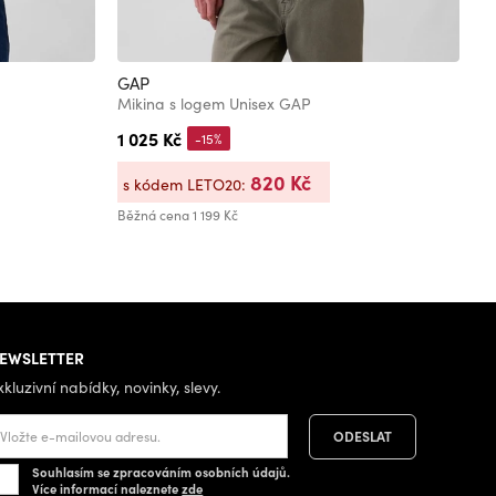
GAP
G
Mikina s logem Unisex GAP
M
1 025 Kč
8
-15%
820 Kč
s kódem LETO20:
s
Běžná cena
1 199 Kč
Bě
EWSLETTER
xkluzivní nabídky, novinky, slevy.
Souhlasím se zpracováním osobních údajů.
Více informací naleznete
zde