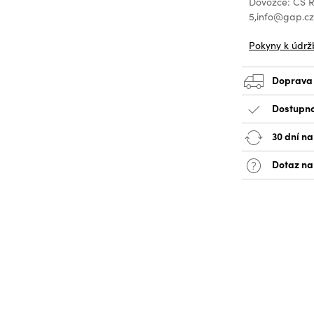
Dovozce: CS Re
5,info@gap.c
Pokyny k údrž
Doprava
Dostupno
30 dní na
Dotaz na