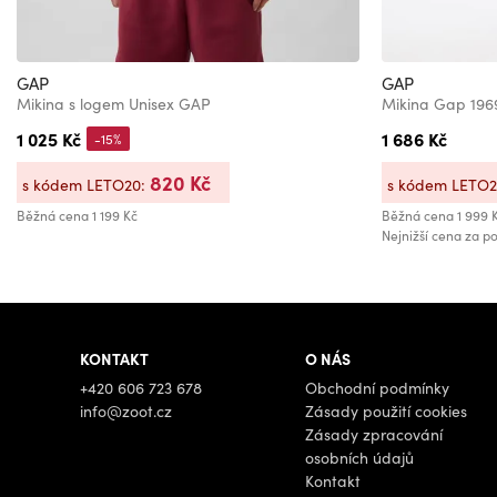
GAP
GAP
Mikina s logem Unisex GAP
Mikina Gap 19
1 025 Kč
1 686 Kč
-15%
820 Kč
s kódem LETO20:
s kódem LETO
Běžná cena
1 199 Kč
Běžná cena
1 999 
Nejnižší cena za po
KONTAKT
O NÁS
+420 606 723 678
Obchodní podmínky
info@zoot.cz
Zásady použití cookies
Zásady zpracování
osobních údajů
Kontakt