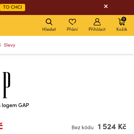
TO CHCI
0
Hledat
Přání
Přihlásit
Košík
Slevy
 s logem GAP
č
1 524 Kč
Bez kódu