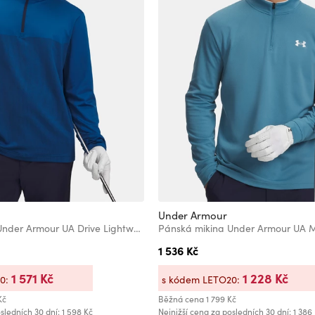
Under Armour
Pánská mikina Under Armour UA Drive Lightweight 1/2 Zip
1 536 Kč
1 571 Kč
1 228 Kč
20:
s kódem LETO20:
Kč
Běžná cena
1 799 Kč
sledních 30 dní: 1 598 Kč
Nejnižší cena za posledních 30 dní: 1 386