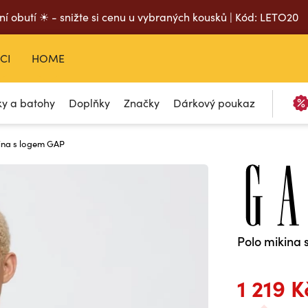
ní obutí ☀ - snižte si cenu u vybraných kousků | Kód: LETO20
CI
HOME
ky a batohy
Doplňky
Značky
Dárkový poukaz
ina s logem GAP
Polo mikina
1 219 K