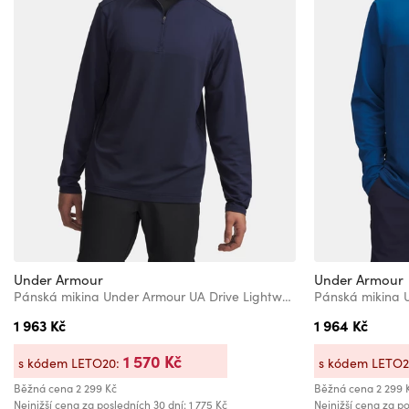
Under Armour
Under Armour
Pánská mikina Under Armour UA Drive Lightweight 1/2 Zip
1 963 Kč
1 964 Kč
1 570 Kč
s kódem LETO20:
s kódem LETO
Běžná cena
2 299 Kč
Běžná cena
2 299 
Nejnižší cena za posledních 30 dní: 1 775 Kč
Nejnižší cena za po