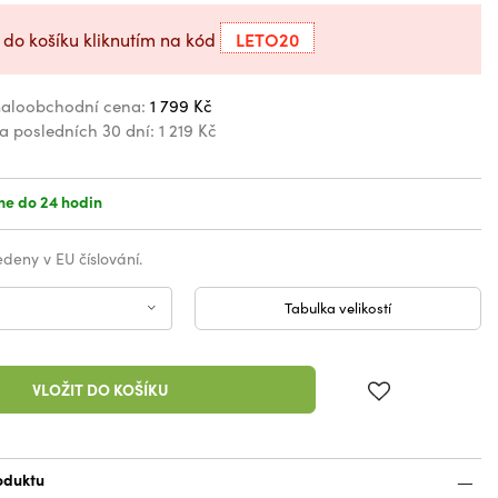
LETO20
 do košíku kliknutím na kód
aloobchodní cena:
1 799 Kč
za posledních 30 dní:
1 219 Kč
e do 24 hodin
vedeny v EU číslování.
Tabulka velikostí
VLOŽIT DO KOŠÍKU
oduktu