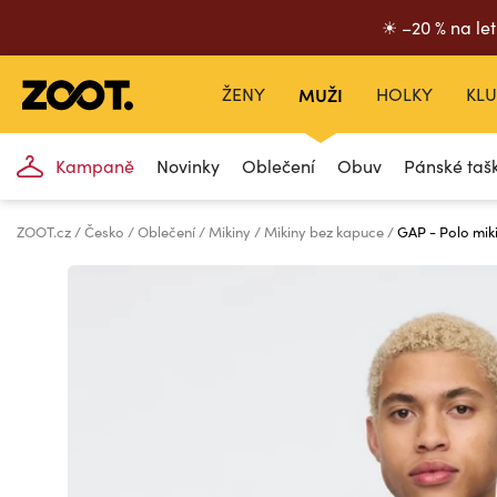
☀ –20 % na let
ŽENY
MUŽI
HOLKY
KLU
Kampaně
Novinky
Oblečení
Obuv
Pánské taš
ZOOT.cz
Česko
Oblečení
Mikiny
Mikiny bez kapuce
GAP - Polo mik