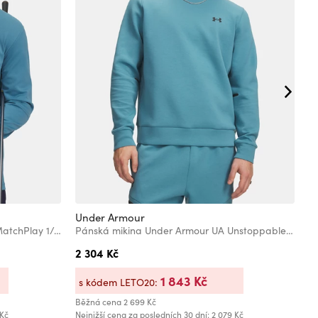
Under Armour
U
Pánská mikina Under Armour UA MatchPlay 1/4 Zip
Pánská mikina Under Armour UA Unstoppable Flc Crew
2 304 Kč
1
1 843 Kč
s kódem LETO20:
s
Běžná cena
2 699 Kč
Bě
 Kč
Nejnižší cena za posledních 30 dní: 2 079 Kč