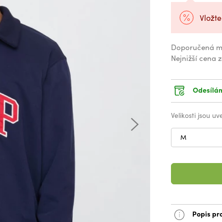
Vložte
Doporučená m
Nejnižší cena 
Odesílám
Velikosti jsou u
M
Popis pr