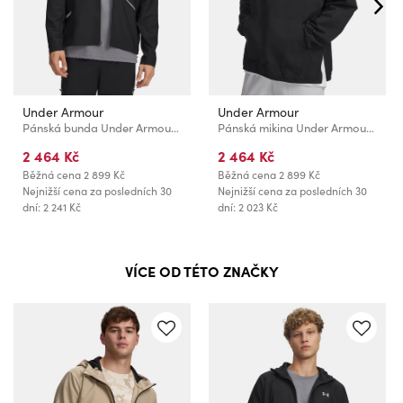
Under Armour
Under Armour
Pánská bunda Under Armour UA Unstoppable Woven Jacket-BLK
Pánská mikina Under Armour UA Unstoppable Wvn Hoodie-BLK
2 464 Kč
2 464 Kč
Běžná cena
2 899 Kč
Běžná cena
2 899 Kč
Nejnižší cena za posledních 30
Nejnižší cena za posledních 30
dní: 2 241 Kč
dní: 2 023 Kč
VÍCE OD TÉTO ZNAČKY