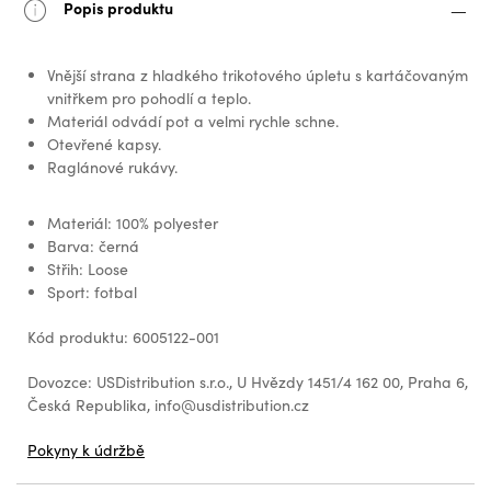
Popis produktu
Vnější strana z hladkého trikotového úpletu s kartáčovaným
vnitřkem pro pohodlí a teplo.
Materiál odvádí pot a velmi rychle schne.
Otevřené kapsy.
Raglánové rukávy.
Materiál: 100% polyester
Barva: černá
Střih: Loose
Sport: fotbal
Kód produktu: 6005122-001
Dovozce: USDistribution s.r.o., U Hvězdy 1451/4 162 00, Praha 6,
Česká Republika, info@usdistribution.cz
Pokyny k údržbě