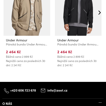
Under Armour
Under Armour
Pánská bunda Under Armour UA Unstoppable Woven Jacket-BRN
Pánská bunda Under Armour UA Unstoppable Woven Jacket-BLK
2 464 Kč
2 464 Kč
Běžná cena
2 899 Kč
Běžná cena
2 899 Kč
Nejnižší cena za posledních 30
Nejnižší cena za posledních 30
dní: 2 241 Kč
dní: 2 241 Kč
+420 606 723 678
info@zoot.cz
O NÁS