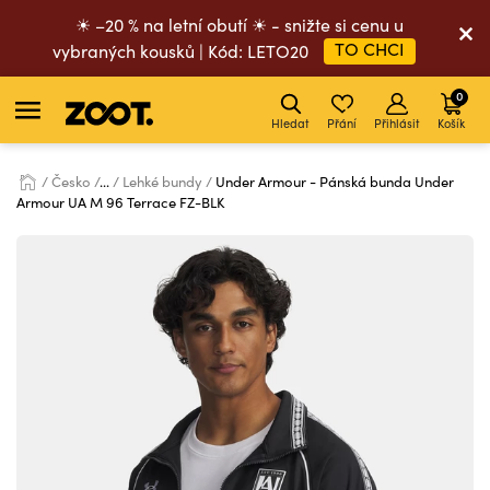
☀ –20 % na letní obutí ☀ - snižte si cenu u
TO CHCI
vybraných kousků | Kód: LETO20
0
Hledat
Přání
Přihlásit
Košík
Česko
...
Lehké bundy
Under Armour - Pánská bunda Under
Armour UA M 96 Terrace FZ-BLK