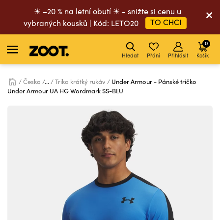
☀ –20 % na letní obutí ☀ - snižte si cenu u
TO CHCI
vybraných kousků | Kód: LETO20
0
Hledat
Přání
Přihlásit
Košík
Česko
...
Trika krátký rukáv
Under Armour - Pánské tričko
Under Armour UA HG Wordmark SS-BLU