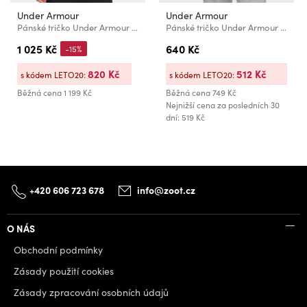
Under Armour
Under Armour
Pánské tričko Under Armour Vanish Energy SS
Pánské tričko Under Armour Sportstyle Left Chest Ss
1 025 Kč
640 Kč
-15%
820 Kč
512 Kč
s kódem LETO20:
s kódem LETO20:
Běžná cena
1 199 Kč
Běžná cena
749 Kč
Nejnižší cena za posledních 30
dní: 519 Kč
+420 606 723 678
info@zoot.cz
O NÁS
Obchodní podmínky
Zásady použití cookies
Zásady zpracování osobních údajů