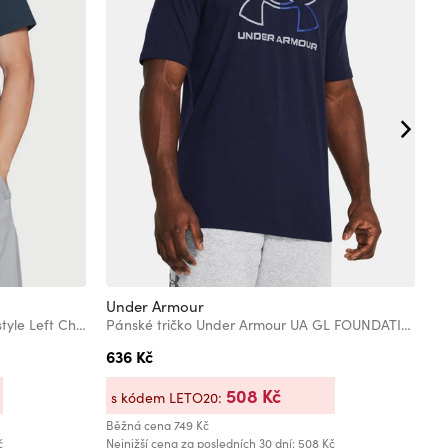
Under Armour
U
Pánské tričko Under Armour Sportstyle Left Chest Ss
Pánské tričko Under Armour UA GL FOUNDATION UPDATE SS
636 Kč
6
508 Kč
s kódem LETO20:
s
Běžná cena
749 Kč
Bě
č
Nejnižší cena za posledních 30 dní: 508 Kč
Ne