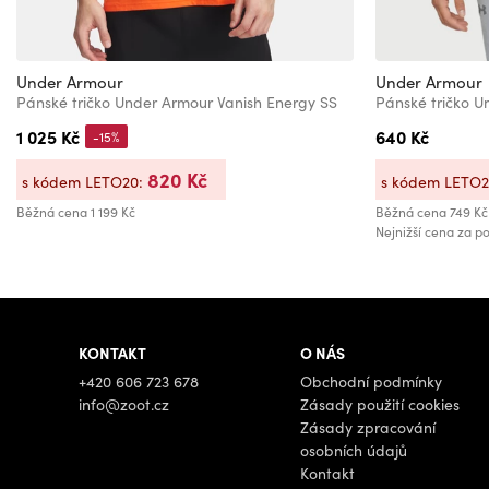
Under Armour
Under Armour
Pánské tričko Under Armour Vanish Energy SS
1 025 Kč
640 Kč
-15%
820 Kč
s kódem LETO20:
s kódem LETO
Běžná cena
1 199 Kč
Běžná cena
749 Kč
Nejnižší cena za po
KONTAKT
O NÁS
+420 606 723 678
Obchodní podmínky
info@zoot.cz
Zásady použití cookies
Zásady zpracování
osobních údajů
Kontakt