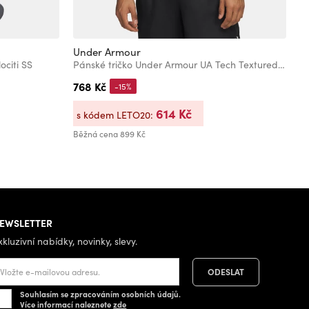
Under Armour
U
ociti SS
Pánské tričko Under Armour UA Tech Textured SS-BLK
P
768 Kč
1
-15%
614 Kč
s kódem LETO20:
s
Běžná cena
899 Kč
Bě
EWSLETTER
xkluzivní nabídky, novinky, slevy.
Souhlasím se zpracováním osobních údajů.
Více informací naleznete
zde