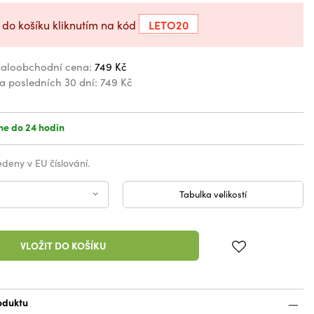
LETO20
 do košíku kliknutím na kód
aloobchodní cena:
749 Kč
za posledních 30 dní:
749 Kč
e do 24 hodin
vedeny v EU číslování.
Tabulka velikostí
VLOŽIT DO KOŠÍKU
oduktu