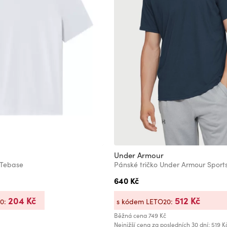
Under Armour
 Tebase
640 Kč
204 Kč
512 Kč
20:
s kódem LETO20:
Běžná cena
749 Kč
Nejnižší cena za posledních 30 dní: 519 K