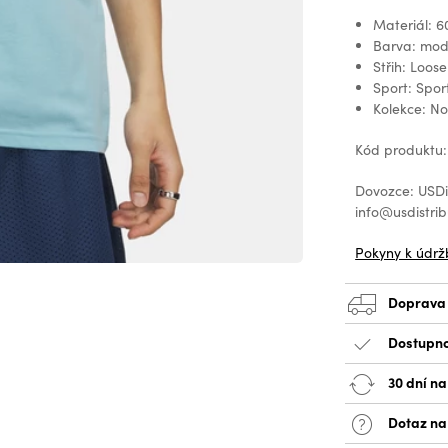
Materiál: 6
Barva: mo
Střih: Loose
Sport: Spor
Kolekce: N
Kód produktu:
Dovozce: USDis
info@usdistrib
Pokyny k údrž
Doprava
Dostupno
30 dní na
Dotaz na