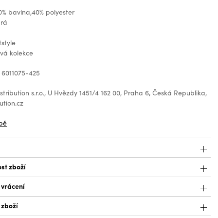
0% bavlna,40% polyester
drá
tstyle
ová kolekce
 6011075-425
tribution s.r.o., U Hvězdy 1451/4 162 00, Praha 6, Česká Republika,
ution.cz
bě
st zboží
 vrácení
 zboží