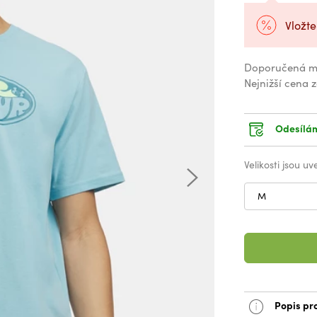
Vložte
Doporučená m
Nejnižší cena 
Odesílám
Velikosti jsou u
M
Popis pr