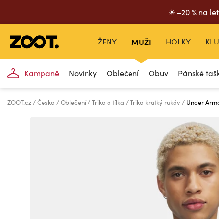
☀ –20 % na let
ŽENY
MUŽI
HOLKY
KLU
Kampaně
Novinky
Oblečení
Obuv
Pánské taš
ZOOT.cz
Česko
Oblečení
Trika a tílka
Trika krátký rukáv
Under Armo