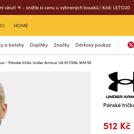
ní obutí ☀ - snižte si cenu u vybraných kousků | Kód: LETO20
CI
HOME
ky a batohy
Doplňky
Značky
Dárkový poukaz
ur - Pánské tričko Under Armour UA M OVAL WM SS
Pánské trič
512 Kč