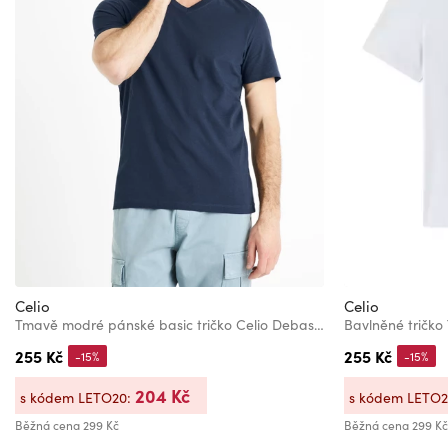
Celio
Celio
Tmavě modré pánské basic tričko Celio Debasev
Bavlněné tričko
255 Kč
255 Kč
-15%
-15%
204 Kč
s kódem LETO20:
s kódem LETO
Běžná cena
299 Kč
Běžná cena
299 Kč