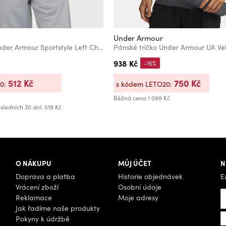
Under Armour
Pánské tričko Under Armour Sportstyle Left Chest Ss
Pánské tričko Under Armour UA Vel
938 Kč
-15%
512 Kč
750 Kč
20:
s kódem LETO20:
Běžná cena
1 099 Kč
sledních 30 dní: 519 Kč
O NÁKUPU
MŮJ ÚČET
N
Doprava a platba
Historie objednávek
E
Vrácení zboží
Osobní údaje
Reklamace
Moje adresy
Jak řadíme naše produkty
Pokyny k údržbě